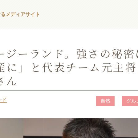
する
メディアサイト
ージーランド。強さの秘密
産に」と代表チーム元主将
さん
ンド
自然
グル