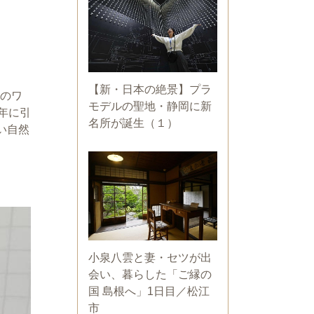
【新・日本の絶景】プラ
年のワ
モデルの聖地・静岡に新
年に引
名所が誕生（１）
い自然
小泉八雲と妻・セツが出
会い、暮らした「ご縁の
国 島根へ」1日目／松江
市