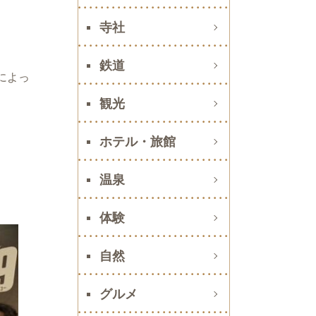
寺社
鉄道
によっ
観光
ホテル・旅館
温泉
体験
自然
グルメ