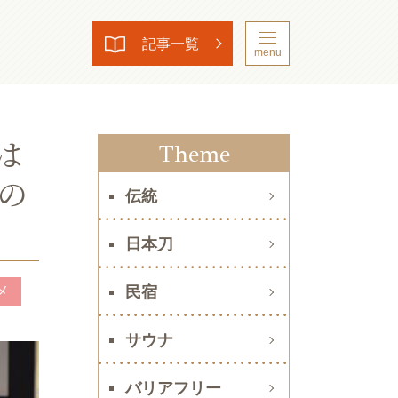
記事一覧
menu
は
Theme
の
伝統
日本刀
メ
民宿
サウナ
バリアフリー