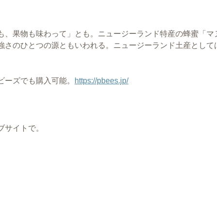
も、果物も味わって」とも。ニュージーランド特産の蜂蜜「マ
強さのひとつの源ともいわれる。ニュージーランド土産として
ビーズでも購入可能。
https://pbees.jp/
ブサイトで。