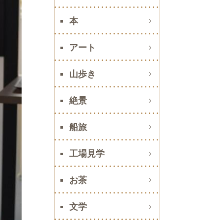
本
アート
山歩き
絶景
船旅
工場見学
お茶
文学