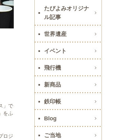
たびよみオリジナ
ル記事
世界遺産
イベント
飛行機
新商品
鉄印帳
ス」で
」をふ
Blog
ご当地
プロジ