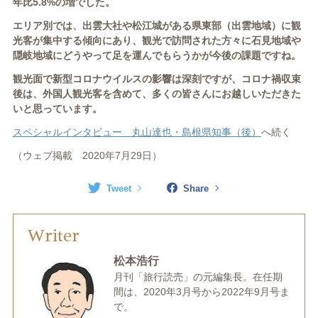
年比
5.8%
の増でした。
エリア別では、出雲大社や松江城がある県東部（出雲地域）に観
光客が集中する傾向にあり、観光で訪問された方々に石見地域や
隠岐地域にどうやって足を運んでもらうかが今後の課題ですね。
観光面で新型コロナウイルスの影響は深刻ですが、コロナ禍収束
後は、外国人観光客を含めて、多くの皆さんにお越しいただきた
いと思っています。
スペシャルインタビュー 丸山達也・島根県知事（後）
へ続く
（ウェブ掲載 2020年7月29日）
Tweet
Share
Writer
松本浩行
月刊「旅行読売」の元編集長。在任期
間は、2020年3月号から2022年9月号ま
で。