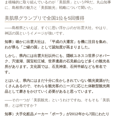
ま積極的に取り組んでいるのが「美肌県」という
PR
だ。丸山知事
に、島根県の魅力と「美肌観光」戦略について聞いた。
美肌県グランプリで全国1位を5回獲得
――島根県といえば、すぐに思い浮かぶのが出雲大社。やはり、
神話の国というイメージが強いです。
知事）確かに出雲大社は、「平成の大遷宮」を機に注目を集め、
わが県も「ご縁の国」として認知度が高まりました。
しかし、県内には出雲大社以外にも、隠岐ユネスコ世界ジオパー
ク、宍道湖、国宝松江城、世界遺産の石見銀山など多くの観光名
所があります。文化面では、石見神楽、石州半紙なども有名で
す。
とはいえ、県内にはまだ十分に生かしきれていない観光資源がた
くさんあるので、それらを観光客のニーズに応じた体験型観光商
品として磨きをかけていく必要があると思っています。
――その一つが「美肌観光」というわけですね。そもそも「美肌
県」とは何ですか？
知事）大手化粧品メーカー「ポーラ」が
2012
年から
7
回にわたり