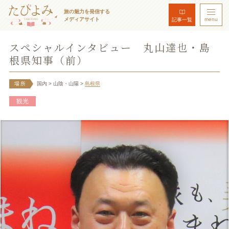
旅の魅力を発信する
メディアサイト
menu
記事一覧
スペシャルインタビュー 丸山達也・島
根県知事（前）
場所
国内
> 山陰・山陽
>
島根県
観光