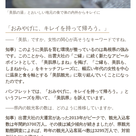
「美肌の湯」とおいしい地元の食で体の内外からキレイに
「おみやげに、キレイを持って帰ろう。」
――「美肌」ですか。女性の関心が高そうなキーワードですね。
知事）このように美肌を育む環境が整っているのは島根県の強み
です。このことから、出雲大社の「
ご縁」に続く新たなアピール
ポイントとして、「美肌県しまね」を掲げ、「ご縁も、美肌も、
しまねから。」をキャッチフレーズに、幅広い年代の女性を中心
に温泉と食を軸とする「美肌観光」に取り組んでいくことになっ
たのです。
パンフレットでは、「おみやげに、キレイを持って帰ろう。」と
いうフレーズを用いて、「美肌県」を訴えています。
――県内の観光客の数は、どのように推移していますか。
知事）出雲大社の大遷宮があった
2013
年がピークで、観光入込客
数は年間約
3700
万人。その後は減少傾向が続きましたが、県観光
動態調査によれば、昨年の観光入込客延べ数は
3295
万人で、対前