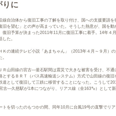
がりに
沿線自治体から復旧工事の了解を取り付け、国への支援要請を
復旧を望む」との声が高まっていた。そうした熱意が、国を動
復旧予算が決まった2011年11月に復旧工事に着手。14年４
活した。
Ｋの連続テレビ小説「あまちゃん」（2013年４月～９月）の
た。
ＪＲ山田線の宮古―釜石駅間は震災で大きな被害を受け、不通
路とするＢＲＴ（バス高速輸送システム）方式で山田線の復旧
道として復旧して三鉄に移管することになった。こうして201
宮古―久慈駅が1本につながり、リアス線（全163㌔）として
トを切ったのもつかの間、同年10月に台風19号の直撃でリア