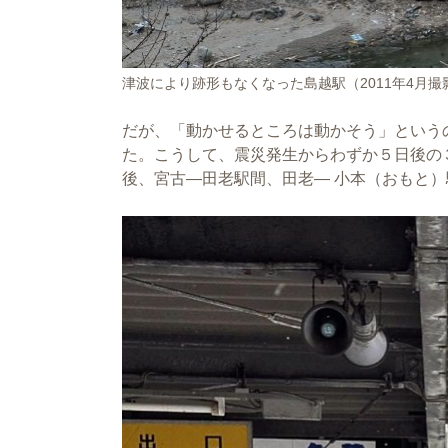
津波により跡形もなくなった島越駅（2011年4月撮
だが、「動かせるところは動かそう」という
た。こうして、震災発生からわずか５日後の３
後、宮古―田老駅間、田老― 小本（おもと