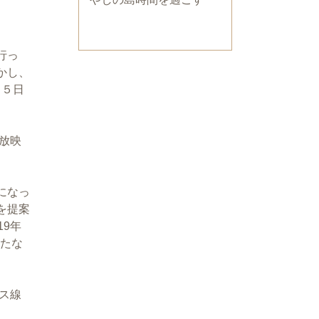
行っ
かし、
月５日
放映
になっ
を提案
9年
新たな
ス線