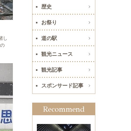
歴史
お祭り
道の駅
堵し
その
観光ニュース
観光記事
スポンサード記事
Recommend