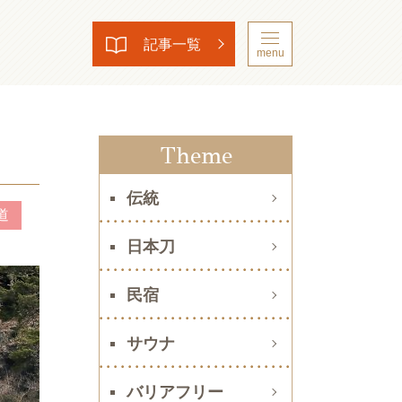
記事一覧
menu
Theme
伝統
道
日本刀
民宿
サウナ
バリアフリー