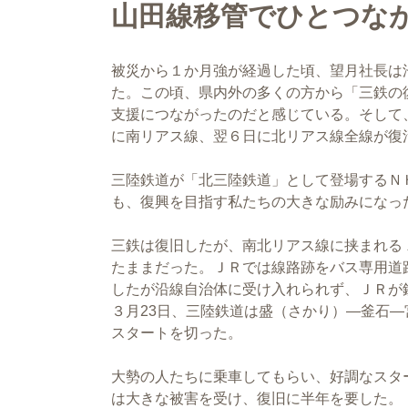
山田線移管でひとつな
被災から１か月強が経過した頃、望月社長は
た。この頃、県内外の多くの方から「三鉄の
支援につながったのだと感じている。そして、
に南リアス線、翌６日に北リアス線全線が復
三陸鉄道が「北三陸鉄道」として登場するＮＨ
も、復興を目指す私たちの大きな励みになっ
三鉄は復旧したが、南北リアス線に挟まれる
たままだった。ＪＲでは線路跡をバス専用道
したが沿線自治体に受け入れられず、ＪＲが鉄
３月23日、三陸鉄道は盛（さかり）―釜石―
スタートを切った。
大勢の人たちに乗車してもらい、好調なスター
は大きな被害を受け、復旧に半年を要した。