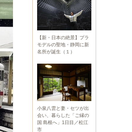
【新・日本の絶景】プラ
モデルの聖地・静岡に新
名所が誕生（１）
小泉八雲と妻・セツが出
会い、暮らした「ご縁の
国 島根へ」1日目／松江
市