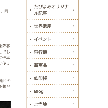
たびよみオリジナ
年。同
ル記事
世界遺産
イベント
乗降客
なでお
飛行機
に停車
が使え
新商品
鉄印帳
地区の
予想だ
Blog
ご当地