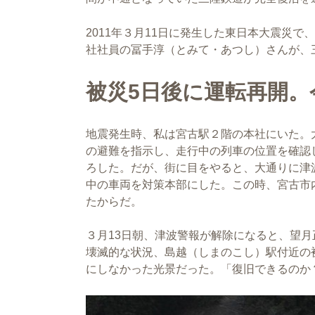
2011年３月11日に発生した東日本大震災
社社員の冨手淳（とみて・あつし）さんが、
被災5日後に運転再開。
地震発生時、私は宮古駅２階の本社にいた。
の避難を指示し、走行中の列車の位置を確認
ろした。だが、街に目をやると、大通りに津
中の車両を対策本部にした。この時、宮古市
たからだ。
３月13日朝、津波警報が解除になると、望
壊滅的な状況、島越（しまのこし）駅付近の
にしなかった光景だった。「復旧できるのか