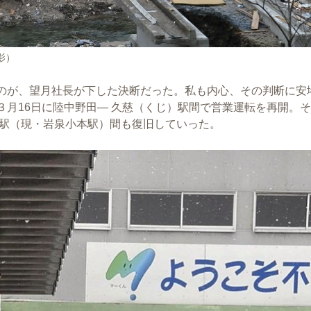
影）
のが、望月社長が下した決断だった。私も内心、その判断に安
月16日に陸中野田― 久慈（くじ）駅間で営業運転を再開。
）駅（現・岩泉小本駅）間も復旧していった。