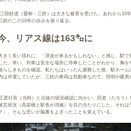
で、三陸鉄道（愛称・三鉄）は大きな被害を受けた。あれから10
三鉄のこの10年の歩みを振り返る。
今、リアス線は163㌔に
大きく長い揺れに、「津波が来るかもしれない」と感じ、駅で
した。幸い、列車は安全な場所に停車したことがわかり、胸を
波らしきものを確認。私たちはいったん避難した後、駅ホーム
内は停電していたが、三鉄の車両は気動車なので、照明や暖房
月正彦社長（当時）と沿線の状況確認に向かい、田老（たろう）
被災状況（高架橋と駅舎が消滅）を目の当たりにした。それは
？」。そんな思いが脳裏をよぎったことを覚えている。