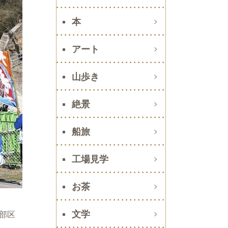
本
アート
山歩き
絶景
船旅
工場見学
お茶
文学
部区