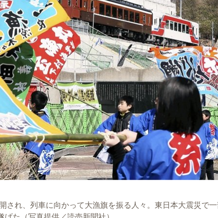
再開され、列車に向かって大漁旗を振る人々。東日本大震災で一
遂げた（写真提供／読売新聞社）