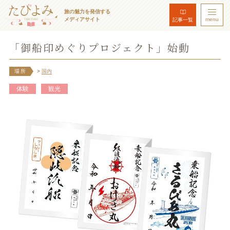
旅の魅力を発信する
メディアサイト
menu
記事一覧
「御船印めぐりプロジェクト」始動
場所
>
国内
体験
観光