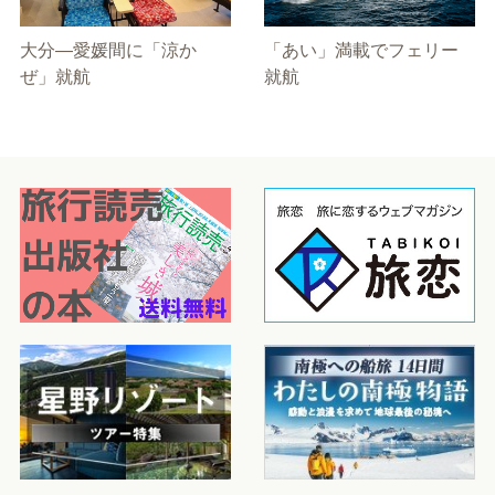
大分―愛媛間に「涼か
「あい」満載でフェリー
ぜ」就航
就航