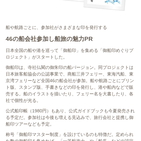
船や航路ごとに、参加社がさまざまな印を発行する
46の船会社参加し船旅の魅力PR
日本全国の船や港を巡って「御船印」を集める「御船印めぐりプ
ロジェクト」がスタートした。
御船印は、寺社仏閣の御朱印の船バージョン。同プロジェクトは
日本旅客船協会の公認事業で、商船三井フェリー、東海汽船、東
京湾フェリーなど全国46の船会社が参加。船や航路ごとにプリン
ト版、スタンプ版、手書きなどの印を発行し、港や船内などで販
売する。船のイラストを描いたり、フェリー名を大書したり、各
社で個性が光る。
公式船印帳（1980円）もあり、公式ガイドブックも今夏発売され
る予定だ。参加社は今後も増える見込みで、旅行会社と提携し御
船印ツアーなども予定。
称号「御船印マスター制度」を設けているのも特徴だ。定められ
た数の御船印を集めれば、「一等航海士」や「船長」などの認定