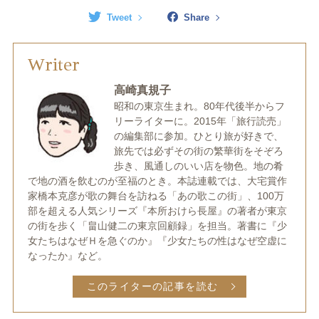
Tweet
Share
Writer
高崎真規子
昭和の東京生まれ。80年代後半からフ
リーライターに。2015年「旅行読売」
の編集部に参加。ひとり旅が好きで、
旅先では必ずその街の繁華街をそぞろ
歩き、風通しのいい店を物色。地の肴
で地の酒を飲むのが至福のとき。本誌連載では、大宅賞作
家橋本克彦が歌の舞台を訪ねる「あの歌この街」、100万
部を超える人気シリーズ『本所おけら長屋』の著者が東京
の街を歩く「畠山健二の東京回顧録」を担当。著書に『少
女たちはなぜＨを急ぐのか』『少女たちの性はなぜ空虚に
なったか』など。
このライターの記事を読む