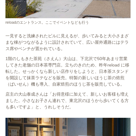
reloadのエントランス。ここでイベントなども行う
一見すると洗練されたビルに見えるが、歩いてみると大小さまざ
まな棟がつながるように設計されていて、広い屋外通路にはテラ
ス席やベンチが置かれている。
1階のしもきた茶苑（さえん）大山は、下北沢で50年あまり営業
してきた老舗の日本茶専門店。立ちのきのため、昨年reload に移
転した。せっかくなら新しい店作りをしようと、日本茶スタンド
を開設して抹茶ラテなどを販売。特製の新しいほうじ茶の焙煎
（ばいせん）機も導入、自家焙煎のほうじ茶を販売している。
店主の大山泰成さんは「お得意様に加えて、新しいお客様も増え
ました。小さなお子さん連れで、東北沢のほうから歩いてくる方
も多いですよ」と、うれしそうだ。