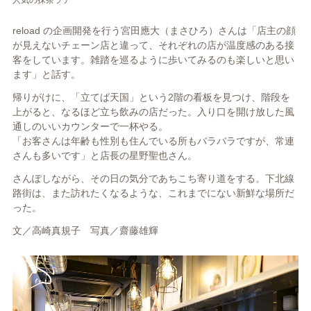
reload の企画開発を行う宮田應大（まさひろ）さんは「店主の顔
が見えないチェーン店と違って、それぞれの店が温度感のある接
客をしています。雑踏を巡るように歩いてみるのも楽しいと思い
ます」と話す。
帰りがけに、「立てば天国」という2階の看板を見つけ、階段を
上がると、なるほど立ち飲みの店だった。入り口を開け放した風
通しのいいカウンターで一杯やる。
「お客さんは年齢も性別も住んでいる所もバラバラですが、常連
さんも多いです」と店長の星野聖也さん。
さんぽしながら、その日の気分であちこち寄り道をする。下北線
路街は、また訪れたくなるような、これまでにない新鮮な場所だ
った。
文／高崎真規子 写真／齋藤雄輝