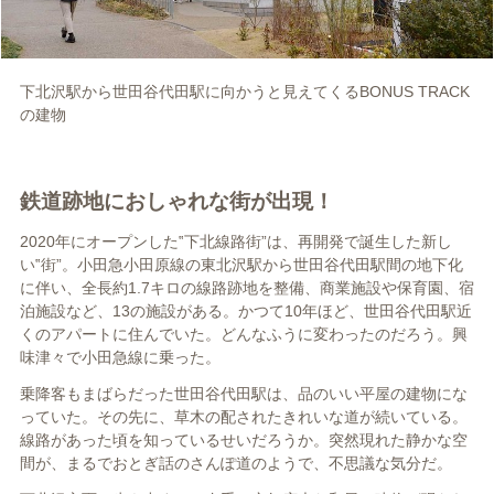
下北沢駅から世田谷代田駅に向かうと見えてくるBONUS TRACK
の建物
鉄道跡地におしゃれな街が出現！
2020年にオープンした‟下北線路街”は、再開発で誕生した新し
い‟街”。小田急小田原線の東北沢駅から世田谷代田駅間の地下化
に伴い、全長約1.7キロの線路跡地を整備、商業施設や保育園、宿
泊施設など、13の施設がある。かつて10年ほど、世田谷代田駅近
くのアパートに住んでいた。どんなふうに変わったのだろう。興
味津々で小田急線に乗った。
乗降客もまばらだった世田谷代田駅は、品のいい平屋の建物にな
っていた。その先に、草木の配されたきれいな道が続いている。
線路があった頃を知っているせいだろうか。突然現れた静かな空
間が、まるでおとぎ話のさんぽ道のようで、不思議な気分だ。