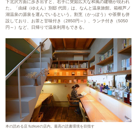
下北沢方面に歩き出すと、右手に突如広大な和風の建物が現われ
た。「由縁（ゆえん）別邸 代田」は、なんと温泉旅館。箱根芦ノ
湖温泉の源泉を運んでいるという。割烹（かっぽう）や茶寮も併
設しており、お茶と甘味付き（2850円～）、ランチ付き（5050
円～）など、日帰りで温泉利用もできる。
本の読める店 fuzkueの店内。最高の読書環境を目指す