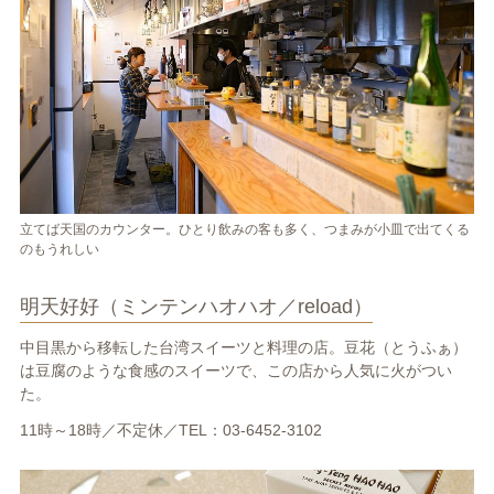
立てば天国のカウンター。ひとり飲みの客も多く、つまみが小皿で出てくる
のもうれしい
明天好好（ミンテンハオハオ／reload）
中目黒から移転した台湾スイーツと料理の店。豆花（とうふぁ）
は豆腐のような食感のスイーツで、この店から人気に火がつい
た。
11時～18時／不定休／TEL：03-6452-3102