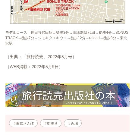
モデルコース 世田谷代田駅→徒歩3分→由縁別邸 代田→徒歩4分→BONUS
TRACK→徒歩7分→シモキタエキウエ→徒歩12分→reload→徒歩9分→東北
沢駅
（出典：「旅行読売」
2022
年5月号）
（WEB掲載：
2022
年5
月9日）
東京さんぽ
街歩き
近場