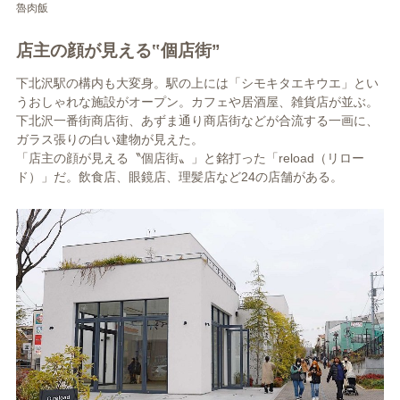
魯肉飯
店主の顔が見える‟個店街”
下北沢駅の構内も大変身。駅の上には「シモキタエキウエ」とい
うおしゃれな施設がオープン。カフェや居酒屋、雑貨店が並ぶ。
下北沢一番街商店街、あずま通り商店街などが合流する一画に、
ガラス張りの白い建物が見えた。
「店主の顔が見える〝個店街〟」と銘打った「reload（リロー
ド）」だ。飲食店、眼鏡店、理髪店など24の店舗がある。