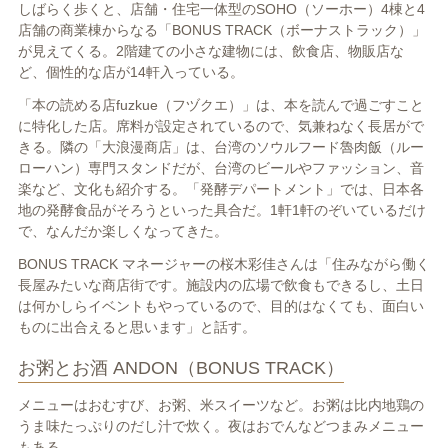
しばらく歩くと、店舗・住宅一体型のSOHO（ソーホー）4棟と4
店舗の商業棟からなる「BONUS TRACK（ボーナストラック）」
が見えてくる。2階建ての小さな建物には、飲食店、物販店な
ど、個性的な店が14軒入っている。
「本の読める店fuzkue（フヅクエ）」は、本を読んで過ごすこと
に特化した店。席料が設定されているので、気兼ねなく長居がで
きる。隣の「大浪漫商店」は、台湾のソウルフード魯肉飯（ルー
ローハン）専門スタンドだが、台湾のビールやファッション、音
楽など、文化も紹介する。「発酵デパートメント」では、日本各
地の発酵食品がそろうといった具合だ。1軒1軒のぞいているだけ
で、なんだか楽しくなってきた。
BONUS TRACK マネージャーの桜木彩佳さんは「住みながら働く
長屋みたいな商店街です。施設内の広場で飲食もできるし、土日
は何かしらイベントもやっているので、目的はなくても、面白い
ものに出合えると思います」と話す。
お粥とお酒 ANDON（BONUS TRACK）
メニューはおむすび、お粥、米スイーツなど。お粥は比内地鶏の
うま味たっぷりのだし汁で炊く。夜はおでんなどつまみメニュー
もある。