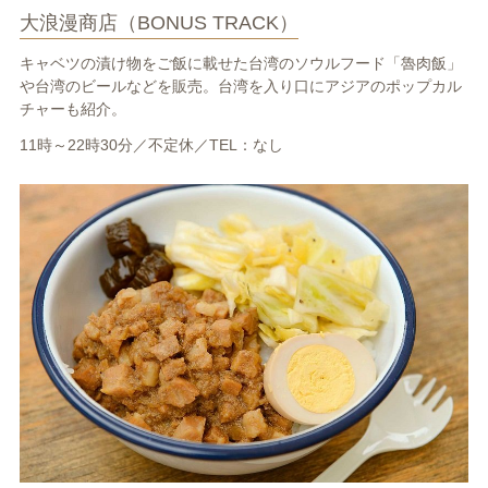
大浪漫商店（BONUS TRACK）
キャベツの漬け物をご飯に載せた台湾のソウルフード「魯肉飯」
や台湾のビールなどを販売。台湾を入り口にアジアのポップカル
チャーも紹介。
11時～22時30分／不定休／TEL：なし