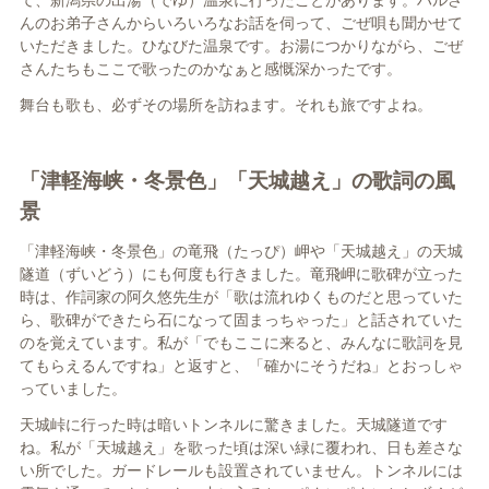
て、新潟県の出湯（でゆ）温泉に行ったことがあります。ハルさ
んのお弟子さんからいろいろなお話を伺って、ごぜ唄も聞かせて
いただきました。ひなびた温泉です。お湯につかりながら、ごぜ
さんたちもここで歌ったのかなぁと感慨深かったです。
舞台も歌も、必ずその場所を訪ねます。それも旅ですよね。
「津軽海峡・冬景色」「天城越え」の歌詞の風
景
「津軽海峡・冬景色」の竜飛（たっぴ）岬や「天城越え」の天城
隧道（ずいどう）にも何度も行きました。竜飛岬に歌碑が立った
時は、作詞家の阿久悠先生が「歌は流れゆくものだと思っていた
ら、歌碑ができたら石になって固まっちゃった」と話されていた
のを覚えています。私が「でもここに来ると、みんなに歌詞を見
てもらえるんですね」と返すと、「確かにそうだね」とおっしゃ
っていました。
天城峠に行った時は暗いトンネルに驚きました。天城隧道です
ね。私が「天城越え」を歌った頃は深い緑に覆われ、日も差さな
い所でした。ガードレールも設置されていません。トンネルには