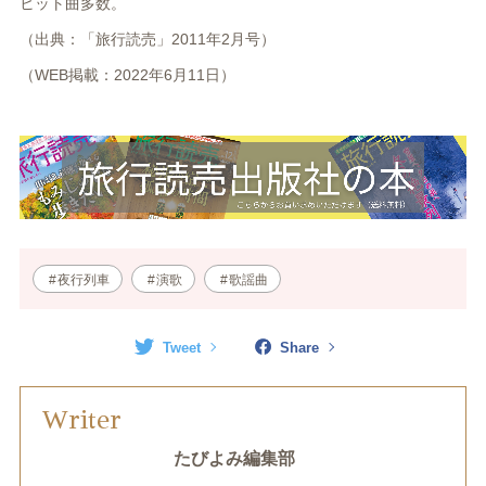
ヒット曲多数。
（出典：「旅行読売」
2011
年2
月号）
（WEB掲載：
2022
年6
月11日）
夜行列車
演歌
歌謡曲
Tweet
Share
Writer
たびよみ編集部