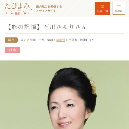
旅の魅力を発信する
メディアサイト
menu
記事一覧
【旅の記憶】石川さゆりさん
場所
国内
> 北陸・中部・信越
>
静岡県
> 伊豆市、河津町ほか
鉄道