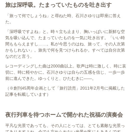
旅は深呼吸。たまっていたものを吐き出す
「旅って何でしょうね」と尋ねた時、石川さゆりは即座に答え
た。
「深呼吸ですよね」と。時々立ち止まり、胸いっぱいに新鮮な空
気を吸い込んで、たまっていたものを一気に吐き出す。「いい時
間ももらえますし……。私が今思うのはね、旅って、その人次第
かもしれない」。旅先で何を見つけられるか。すべては自分次第
なのだと言う。
レコーディングした曲は2000曲以上。歌声は時に激しく、時に哀
切に、時に軽やかに。石川さゆりは自らの五感を信じ、一歩一歩
前に進んできた。ゆっくりと、ひたむきに――。
（※創刊45周年企画として「旅行読売」2011年2月号に掲載した
記事を転載しています）
夜行列車を待つホームで開かれた祝福の演奏会
平凡な光景であっても、その人にとっては、とても素敵な光景っ
てありますよね。今でも忘れられない光景が私にもあるんです