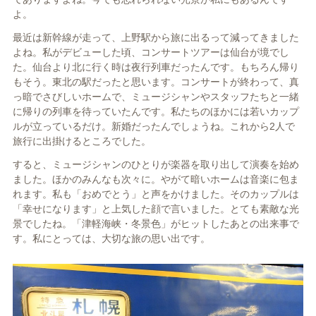
よ。
最近は新幹線が走って、上野駅から旅に出るって減ってきました
よね。私がデビューした頃、コンサートツアーは仙台が境でし
た。仙台より北に行く時は夜行列車だったんです。もちろん帰り
もそう。東北の駅だったと思います。コンサートが終わって、真
っ暗でさびしいホームで、ミュージシャンやスタッフたちと一緒
に帰りの列車を待っていたんです。私たちのほかには若いカップ
ルが立っているだけ。新婚だったんでしょうね。これから2人で
旅行に出掛けるところでした。
すると、ミュージシャンのひとりが楽器を取り出して演奏を始め
ました。ほかのみんなも次々に。やがて暗いホームは音楽に包ま
れます。私も「おめでとう」と声をかけました。そのカップルは
「幸せになります」と上気した顔で言いました。とても素敵な光
景でしたね。「津軽海峡・冬景色」がヒットしたあとの出来事で
す。私にとっては、大切な旅の思い出です。