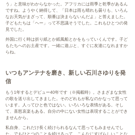
う」と意味がわからなかった。アフリカには雨季と乾季があるん
ですね。ようやく納得して、「日本は雨も晴れも曇りも、いろん
なお天気がまざって、順番は決まらないんだよ」と答えました。
子どもたちは「ヘー」って不思議そうでした。これもひとつの発
見でした。
外国に行く時は折り紙とか紙風船とかをもっていくんです。子ど
もたちへのお土産です。一緒に遊ぶと、すぐに友達になれますか
らね。
いつもアンテナを磨き、新しい石川さゆりを発
信
もう1年するとデビュー40年です（※掲載時）。さまざまな女性
の歌を送り出してきました。そのどれもが私なのかなって思って
います。人ってひと色ではない。いろいろな表情がある。そし
て、喜怒哀楽もある。自分の中にない女性は表現することができ
ませんから。
私自身、これだけ長く続けられるなんて思ってもみませんでし
た。でもひとつのことを続けるって、こんなにすばらしいことな