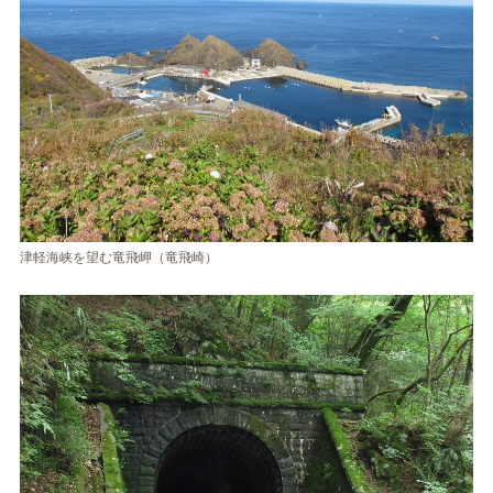
津軽海峡を望む竜飛岬（竜飛崎）