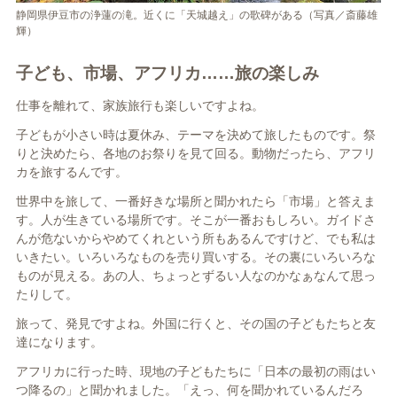
静岡県伊豆市の浄蓮の滝。近くに「天城越え」の歌碑がある（写真／斎藤雄
輝）
子ども、市場、アフリカ……旅の楽しみ
仕事を離れて、家族旅行も楽しいですよね。
子どもが小さい時は夏休み、テーマを決めて旅したものです。祭
りと決めたら、各地のお祭りを見て回る。動物だったら、アフリ
カを旅するんです。
世界中を旅して、一番好きな場所と聞かれたら「市場」と答えま
す。人が生きている場所です。そこが一番おもしろい。ガイドさ
んが危ないからやめてくれという所もあるんですけど、でも私は
いきたい。いろいろなものを売り買いする。その裏にいろいろな
ものが見える。あの人、ちょっとずるい人なのかなぁなんて思っ
たりして。
旅って、発見ですよね。外国に行くと、その国の子どもたちと友
達になります。
アフリカに行った時、現地の子どもたちに「日本の最初の雨はい
つ降るの」と聞かれました。「えっ、何を聞かれているんだろ