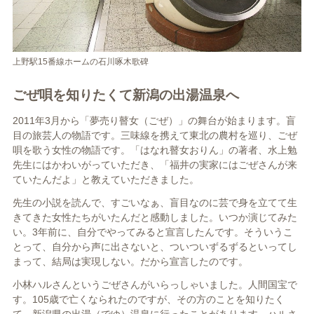
上野駅15番線ホームの石川啄木歌碑
ごぜ唄を知りたくて新潟の出湯温泉へ
2011年3月から「夢売り瞽女（ごぜ）」の舞台が始まります。盲
目の旅芸人の物語です。三味線を携えて東北の農村を巡り、ごぜ
唄を歌う女性の物語です。「はなれ瞽女おりん」の著者、水上勉
先生にはかわいがっていただき、「福井の実家にはごぜさんが来
ていたんだよ」と教えていただきました。
先生の小説を読んで、すごいなぁ、盲目なのに芸で身を立てて生
きてきた女性たちがいたんだと感動しました。いつか演じてみた
い。3年前に、自分でやってみると宣言したんです。そういうこ
とって、自分から声に出さないと、ついついずるずるといってし
まって、結局は実現しない。だから宣言したのです。
小林ハルさんというごぜさんがいらっしゃいました。人間国宝で
す。105歳で亡くなられたのですが、その方のことを知りたく