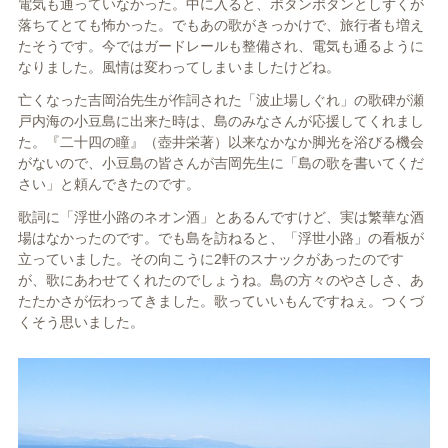
電気も通っていなかった。中に入ると、ポタンポタンとしずくが
落ちてとても怖かった。でもあの歌がきっかけで、旅行者も増え
たそうです。今ではガードレールも整備され、電気も通るように
なりました。風情は変わってしまいましたけどね。
亡くなった吉岡治先生が作詞された「波止場しぐれ」の歌碑が瀬
戸内海の小豆島に出来た時は、島のみなさんが応援してくれまし
た。『二十四の瞳』（壺井栄著）以来なかなか脚光を浴びる機会
がないので、小豆島の皆さんが吉岡先生に「島の歌を書いてくだ
さい」と頼んできたのです。
歌詞に「浮世小路のネオン酒」とあるんですけど、実は繁華な酒
場はなかったのです。でも島を訪ねると、「浮世小路」の看板が
立っていました。その向こうに2軒のスナックがあったのです
が、歌にあわせてくれたのでしょうね。島の方々のやさしさ、あ
たたかさが伝わってきました。歌っていいもんですねぇ。つくづ
くそう思いました。