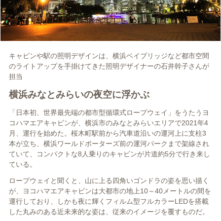
キャビンや駅の照明デザインは、横浜ベイブリッジなど都市空間
のライトアップを手掛けてきた照明デザイナーの石井幹子さんが
担当
横浜みなとみらいの夜空に浮かぶ
「日本初、世界最先端の都市型循環式ロープウェイ」をうたうヨ
コハマエアキャビンが、横浜市のみなとみらいエリアで2021年4
月、運行を始めた。桜木町駅前から汽車道沿いの運河上に支柱3
本が立ち、横浜ワールドポーターズ前の運河パークまで架線され
ていて、コンパクトな8人乗りのキャビンが片道約5分で行き来し
ている。
ロープウェイと聞くと、山に上る四角いゴンドラの姿を思い描く
が、ヨコハマエアキャビンは大都市の地上10～40メートルの間を
運行しており、しかも夜に輝くフィルム型フルカラーLEDを搭載
した丸みのある近未来的な姿は、従来のイメージを覆すものだ。