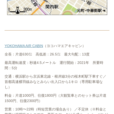
YOKOHAMA AIR CABIN
（ヨコハマエアキャビン）
全長：片道630㍍ 高低差：26.5㍍ 最大勾配：13度
最高運転速度：秒速4.5メートル 運行開始：2021年 所要時
間：5分
交通：横浜駅から京浜東北線・根岸線3分の桜木町駅下車すぐ／
首都高速横羽線みなとみらい出入口から1キロ（専用駐車場な
し）
料金：片道1000円、往復1800円（大観覧車とのセット券は片道
1500円、往復2300円）
営業：10時〜22時（時短営業の場合あり） ／不定休（※料金と