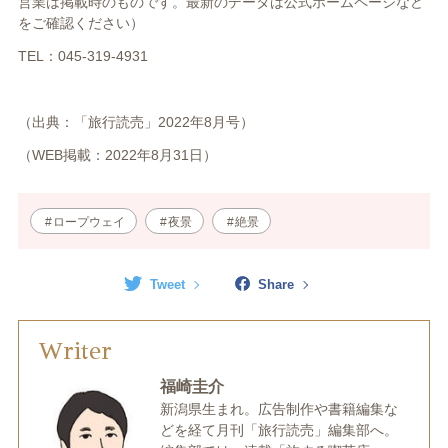
営業は掲載時のものです。最新のデータは公式ホームページなど
をご確認ください）
TEL：045-319-4931
（出典：「旅行読売」
2022
年8月号）
（WEB掲載：
2022
年8
月31日）
ロープウェイ
夜景
絶景
Tweet
Share
Writer
福崎圭介
新潟県生まれ。広告制作や書籍編集な
どを経て月刊「旅行読売」編集部へ。