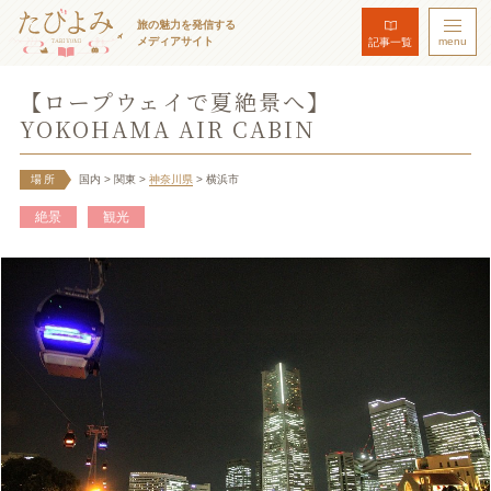
旅の魅力を発信する
メディアサイト
menu
記事一覧
【ロープウェイで夏絶景へ】
YOKOHAMA AIR CABIN
場所
国内
> 関東
>
神奈川県
> 横浜市
絶景
観光