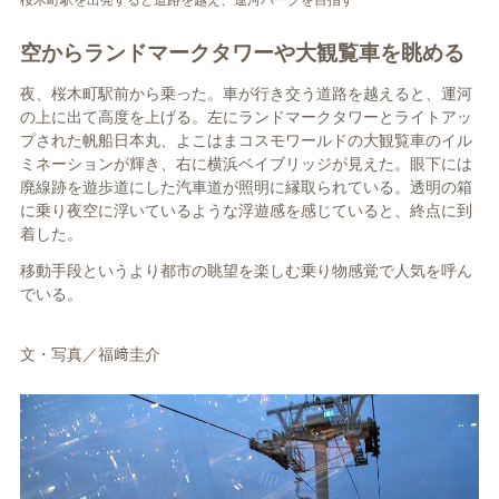
空からランドマークタワーや大観覧車を眺める
夜、桜木町駅前から乗った。車が行き交う道路を越えると、運河
の上に出て高度を上げる。左にランドマークタワーとライトアッ
プされた帆船日本丸、よこはまコスモワールドの大観覧車のイル
ミネーションが輝き、右に横浜ベイブリッジが見えた。眼下には
廃線跡を遊歩道にした汽車道が照明に縁取られている。透明の箱
に乗り夜空に浮いているような浮遊感を感じていると、終点に到
着した。
移動手段というより都市の眺望を楽しむ乗り物感覚で人気を呼ん
でいる。
文・写真／福﨑圭介