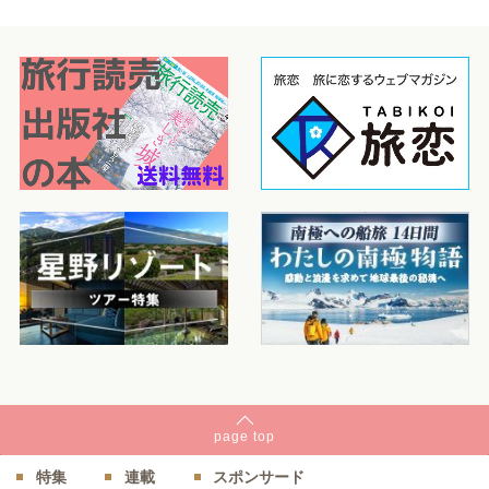
page
top
特集
連載
スポンサード