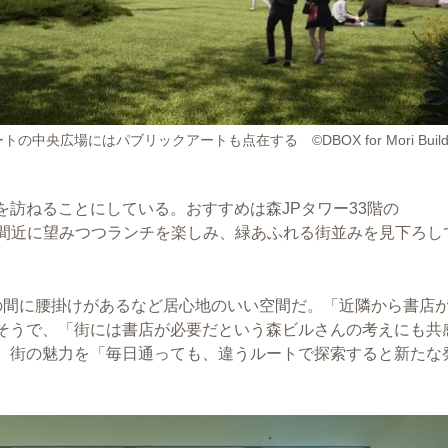
中央広場にはパブリックアートも点在する ©DBOX for Mori Buildi
訪ねることにしている。おすすめは森JPタワー33階の
ワーを間近に望みつつランチを楽しみ、緑あふれる街並みを見下ろし
の間に腰掛けがあるなど居心地のいい空間だ。「近隣から書店
そうで、「街には書店が必要だという森ビルさんの考えにも共
。街の魅力を「毎日通っても、違うルートで探索すると新たな