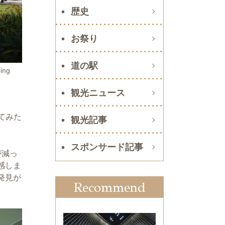
歴史
お祭り
道の駅
ng
観光ニュース
てみた
観光記事
スポンサード記事
が減っ
感しま
発見が
Recommend