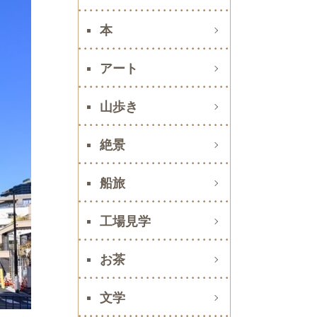
本
アート
山歩き
絶景
船旅
工場見学
お茶
文学