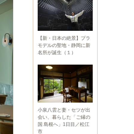
【新・日本の絶景】プラ
モデルの聖地・静岡に新
名所が誕生（１）
小泉八雲と妻・セツが出
会い、暮らした「ご縁の
国 島根へ」1日目／松江
市