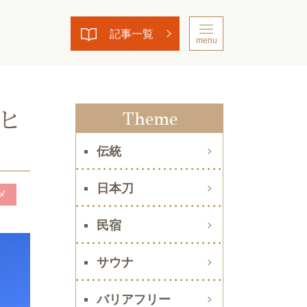
記事一覧
menu
ヒ
Theme
伝統
日本刀
メ
民宿
サウナ
バリアフリー