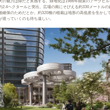
の魅力は緑だと実感する。緑地化は1986年開業のアークヒル
2.4ヘクタールと突出。広場の南にそびえる約330メートルの
地確保のためだとか。約320種の植栽は地形の高低差を生かし
が巡っていくのも待ち遠しい。