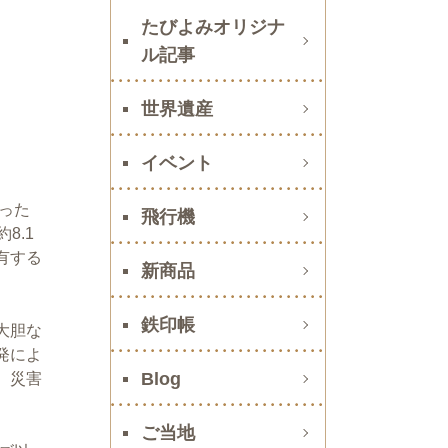
たびよみオリジナ
ル記事
世界遺産
イベント
った
飛行機
8.1
有する
新商品
鉄印帳
大胆な
発によ
Blog
、災害
ご当地