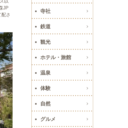
ズ以
森JP
寺社
て配さ
鉄道
観光
ホテル・旅館
温泉
体験
自然
グルメ