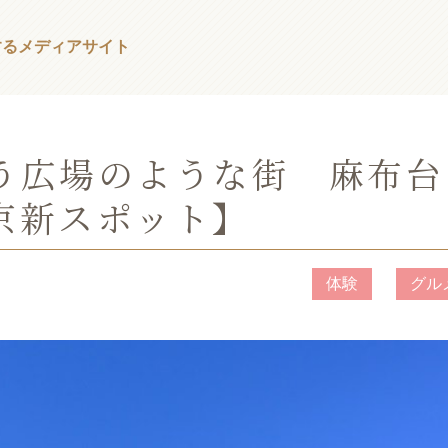
する
メディアサイト
う広場のような街 麻布台
京新スポット】
体験
グル