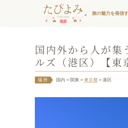
旅の魅力を発信
国内外から人が集
ルズ（港区）【東
場所
国内
> 関東
>
東京都
> 港区