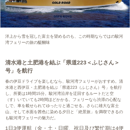
洋上から雪を冠した富士を望めるのも、この時期ならではの駿河
湾フェリーの旅の醍醐味
清水港と土肥港を結ぶ「県道223＜ふじさん＞
号」を航行
春の伊豆ドライブを楽しむなら、駿河湾フェリーがおすすめ。清
水港と西伊豆・土肥港を結ぶ「県道223（ふじさん）号」を航行
し、所要は1時間15分。駿河湾沿岸を迂回するルートだと空
（す）いていても2時間ほどかかる。フェリーなら渋滞の心配な
しで、車を載せられてゆったりと過ごせる。さらに雄大な富士
山、そして水面を茜色に染める夕日と「絶景旅」を満喫できるの
も駿河湾フェリーの魅力だ。
1日3便運航（金・土・日曜、祝日及び繁忙期は4便