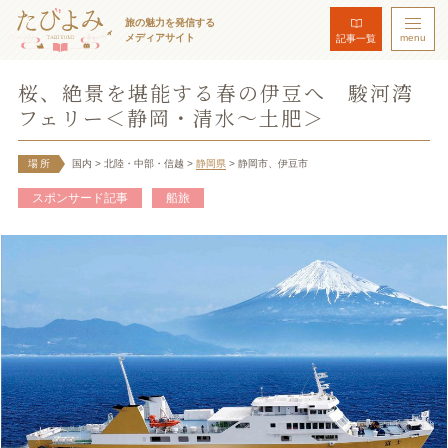
旅の魅力を発信する
メディアサイト
menu
記事一覧
桜、絶景を堪能する春の伊豆へ 駿河湾
フェリー＜静岡・清水～土肥＞
場所
国内
> 北陸・中部・信越
>
静岡県
> 静岡市、伊豆市
スポンサード記事
船旅