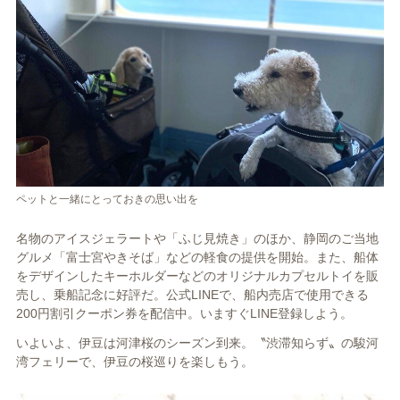
ペットと一緒にとっておきの思い出を
名物のアイスジェラートや「ふじ見焼き」のほか、静岡のご当地
グルメ「富士宮やきそば」などの軽食の提供を開始。また、船体
をデザインしたキーホルダーなどのオリジナルカプセルトイを販
売し、乗船記念に好評だ。公式LINEで、船内売店で使用できる
200円割引クーポン券を配信中。いますぐLINE登録しよう。
いよいよ、伊豆は河津桜のシーズン到来。〝渋滞知らず〟の駿河
湾フェリーで、伊豆の桜巡りを楽しもう。