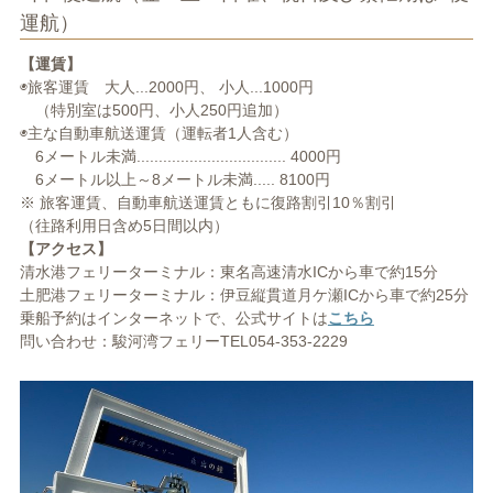
運航）
【運賃】
◉旅客運賃 大人...2000円、 小人...1000円
（特別室は500円、小人250円追加）
◉主な自動車航送運賃（運転者1人含む）
6メートル未満.................................. 4000円
6メートル以上～8メートル未満..... 8100円
※ 旅客運賃、自動車航送運賃ともに復路割引10％割引
（往路利用日含め5日間以内）
【アクセス】
清水港フェリーターミナル：東名高速清水ICから車で約15分
土肥港フェリーターミナル：伊豆縦貫道月ケ瀬ICから車で約25分
乗船予約はインターネットで、公式サイトは
こちら
問い合わせ：駿河湾フェリーTEL054-353-2229