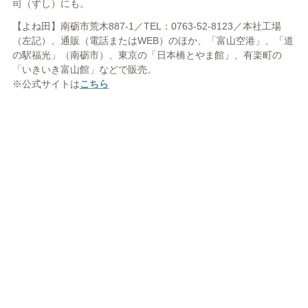
司（ずし）にも。
【よね田】南砺市荒木887-1／TEL：0763-52-8123／本社工場
（左記）、通販（電話またはWEB）のほか、「富山空港」、「道
の駅福光」（南砺市）、東京の「日本橋とやま館」、有楽町の
「いきいき富山館」などで販売。
※公式サイトは
こちら