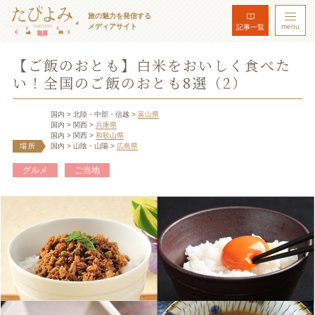
旅の魅力を発信する
メディアサイト
menu
記事一覧
【ご飯のおとも】白米をおいしく食べた
い！全国のご飯のおとも8選（2）
国内
> 北陸・中部・信越
>
富山県
国内
> 関西
>
兵庫県
国内
> 関西
>
和歌山県
場所
国内
> 山陰・山陽
>
広島県
グルメ
ご当地