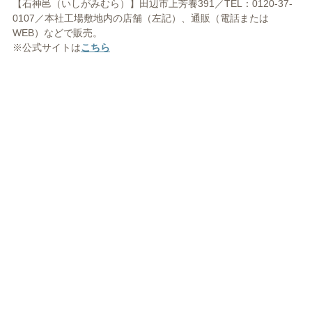
【石神邑（いしがみむら）】田辺市上芳養391／TEL：0120-37-
0107／本社工場敷地内の店舗（左記）、通販（電話または
WEB）などで販売。
※公式サイトは
こちら