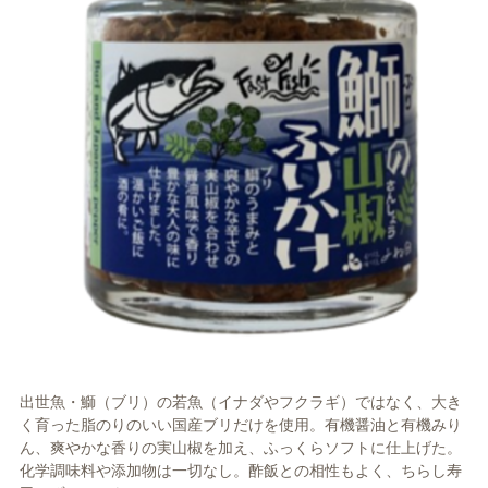
出世魚・鰤（ブリ）の若魚（イナダやフクラギ）ではなく、大き
く育った脂のりのいい国産ブリだけを使用。有機醤油と有機みり
ん、爽やかな香りの実山椒を加え、ふっくらソフトに仕上げた。
化学調味料や添加物は一切なし。酢飯との相性もよく、ちらし寿