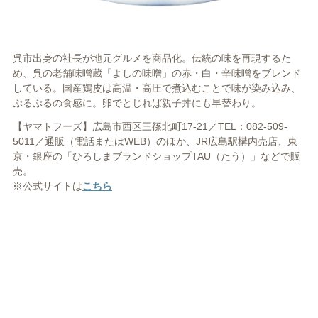
呉市出身の社長が地元グルメを商品化。伝統の味を再現するた
め、呉の老舗味噌蔵「よしの味噌」の赤・白・辛味噌をブレンド
している。国産鶏皮は高温・高圧で煮込むことで味が染み込み、
ぷるぷるの食感に。卵でとじれば親子丼にも早替わり。
【ヤマトフーズ】広島市西区三篠北町17-21／TEL：082-509-
5011／通販（電話またはWEB）のほか、JR広島駅構内売店、東
京・銀座の「ひろしまブランドショップTAU（たう）」などで販
売。
※公式サイトは
こちら