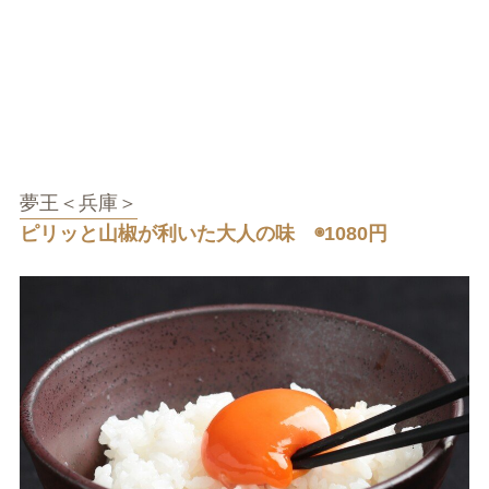
夢王＜兵庫＞
ピリッと山椒が利いた大人の味 ◉1080円