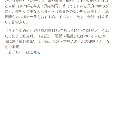
いい卵を作りたい一心で、米や海藻、梅酢、ブドウの搾りかすな
ど自然由来の餌を与えて鶏を飼育。旨（うま）みと黄身の赤みが
強く、生卵が苦手な人も食べられる臭みのない卵が誕生した。温
泉卵やカルボナーラもおすすめ。イベント「たまごかけごはん祭
り」殿堂入り。
【たまごや通心】姫路市相野115／TEL：0120-47-0580／「うみ
たてたまご直売所」（左記）、通販（電話またはWEB）のほか、
山陽道「龍野西SA」上下線、東京・本駒込の「幻の卵屋さん」な
どで販売。
※公式サイトは
こちら