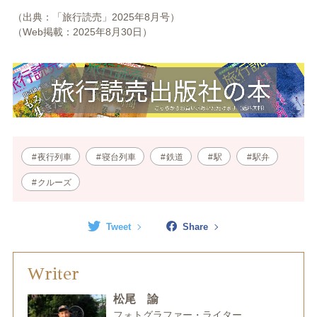
（出典：「旅行読売」2025年8
月号）
（Web掲載：2025年8
月30日）
夜行列車
寝台列車
鉄道
駅
駅弁
クルーズ
Tweet
Share
Writer
松尾 諭
フォトグラファー・ライター。