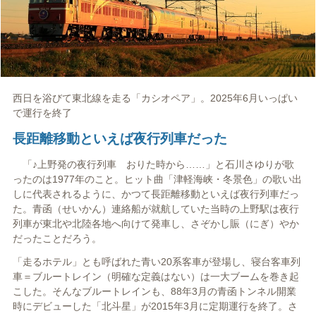
西日を浴びて東北線を走る「カシオペア」。2025年6月いっぱい
で運行を終了
長距離移動といえば夜行列車だった
「♪上野発の夜行列車 おりた時から……」と石川さゆりが歌
ったのは1977年のこと。ヒット曲「津軽海峡・冬景色」の歌い出
しに代表されるように、かつて長距離移動といえば夜行列車だっ
た。青函（せいかん）連絡船が就航していた当時の上野駅は夜行
列車が東北や北陸各地へ向けて発車し、さぞかし賑（にぎ）やか
だったことだろう。
「走るホテル」とも呼ばれた青い20系客車が登場し、寝台客車列
車＝ブルートレイン（明確な定義はない）は一大ブームを巻き起
こした。そんなブルートレインも、88年3月の青函トンネル開業
時にデビューした「北斗星」が2015年3月に定期運行を終了。さ