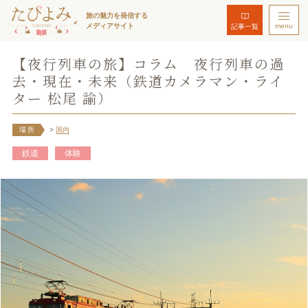
旅の魅力を発信する
メディアサイト
menu
記事一覧
【夜行列車の旅】コラム 夜行列車の過
去・現在・未来（鉄道カメラマン・ライ
ター 松尾 諭）
場所
>
国内
鉄道
体験