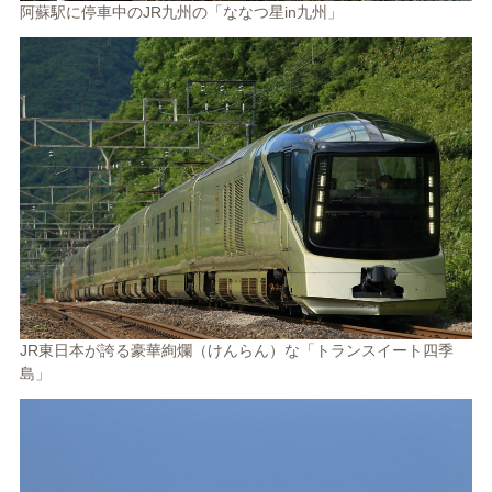
阿蘇駅に停車中のJR九州の「ななつ星in九州」
JR東日本が誇る豪華絢爛（けんらん）な「トランスイート四季
島」