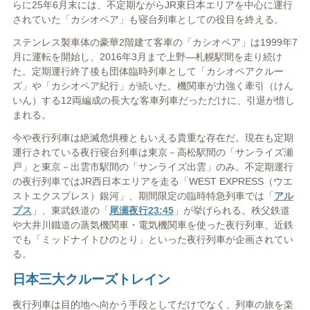
らに25年6月末には、不定期ながらJR東日本エリアを中心に運行
されていた「カシオペア」も寝台列車としての役目を終える。
ステンレス製車体の豪華2階建て客車の「カシオペア」は1999年7
月に運転を開始し、2016年3月まで上野―札幌駅間を走り続け
た。定期運行終了後も団体臨時列車として「カシオペアクルー
ズ」や「カシオペア紀行」が続いた。機関車が力強く牽引（けん
いん）する12両編成の長大な客車列車だっただけに、引退が惜し
まれる。
今や夜行列車は絶滅危惧種ともいえる貴重な存在だ。現在も定期
運行されている夜行寝台列車は東京－高松駅間の「サンライズ瀬
戸」と東京－出雲市駅間の「サンライズ出雲」のみ。不定期運行
の夜行列車ではJR西日本エリアを走る「WEST EXPRESS（ウエ
ストエクスプレス）銀河」、期間限定の臨時特急列車では「
アル
プス
」、東武鉄道の「
尾瀬夜行23:45
」が挙げられる。秩父鉄道
や大井川鐵道の蒸気機関車・電気機関車を使った夜行列車、近鉄
でも「ミッドナイトひのとり」といった夜行列車が企画されてい
る。
日本三大クルーズトレイン
夜行列車は目的地へ向かう手段としてだけでなく、列車の旅を楽