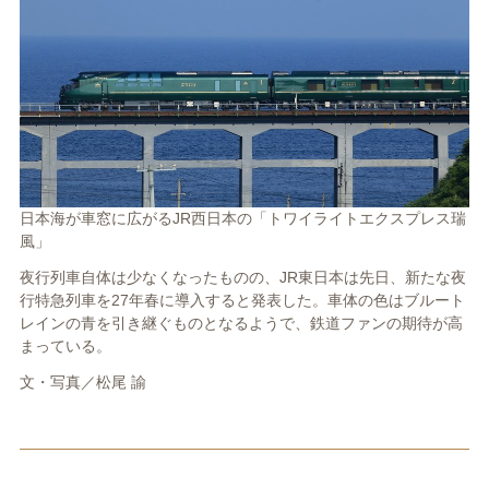
日本海が車窓に広がるJR西日本の「トワイライトエクスプレス瑞
風」
夜行列車自体は少なくなったものの、JR東日本は先日、新たな夜
行特急列車を27年春に導入すると発表した。車体の色はブルート
レインの青を引き継ぐものとなるようで、鉄道ファンの期待が高
まっている。
文・写真／松尾 諭