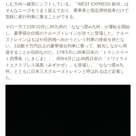
しむ方向へ確実にシフトしている。「WEST EXPRESS 銀河」は
そんなニーズをうまく捉えており、乗車券と指定席特急券だけで
気軽に夜行列車に乗ることができる。
その一方で13年10月にJR九州の「ななつ星in九州」が運転を開始
し、豪華寝台仕様のクルーズトレインが次々に登場した。クルー
ズトレインはもはや目的地へ向かうという列車の使命を持たな
い。1泊数十万円以上の豪華寝台列車に乗って、観光しながら周
遊することが目的なのだ。17年5月にJR東日本の「トランスイー
ト四季島（しきしま）」、同年6月にはJR西日本の「トワイライ
トエクスプレス瑞風（みずかぜ）」も登場し、「ななつ星in九
州」とともに日本三大クルーズトレインと呼ばれるほど定着し
た。