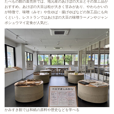
たべもの館の直売所では、地元産のあけぼの大豆とその加工品が
おすすめ。あけぼの大豆は粒が大きく甘みがあり、やわらかいの
が特徴で、味噌（みそ）や生ゆば・揚げゆばなどの加工品にも向
くという。レストランではあけぼの大豆の味噌ラーメンやジャン
ボシュウマイ定食が人気だ。
かみすき館では和紙の原料や歴史などを学べる