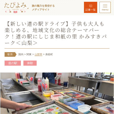
旅の魅力を発信する
メディアサイト
menu
記事一覧
【新しい道の駅ドライブ】子供も大人も
楽しめる、地域文化の総合テーマパー
ク！道の駅にしじま和紙の里 かみすきパ
ーク＜山梨＞
場所
国内
> 関東
>
山梨県
> 身延町
道の駅
体験