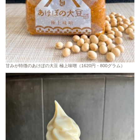
甘みが特徴のあけぼの大豆 極上味噌（1620円・800グラム）