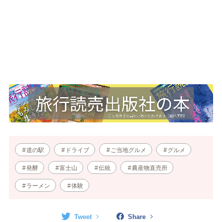
道の駅
ドライブ
ご当地グルメ
グルメ
発酵
富士山
伝統
農産物直売所
ラーメン
体験
Tweet
Share