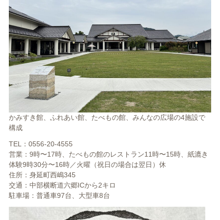
かみすき館、ふれあい館、たべもの館、みんなの広場の4施設で
構成
TEL：0556-20-4555
営業：9時〜17時、たべもの館のレストラン11時〜15時、紙漉き
体験9時30分〜16時／火曜（祝日の場合は翌日）休
住所：身延町西嶋345
交通：中部横断道六郷ICから2キロ
駐車場：普通車97台、大型車8台