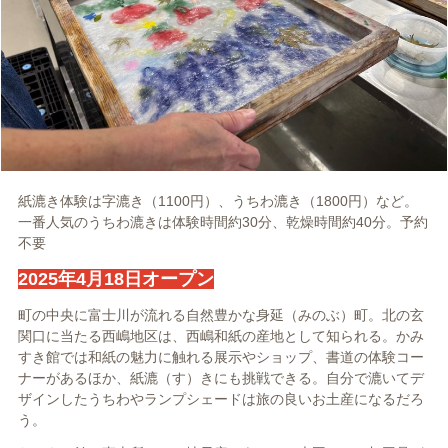
紙漉き体験は字漉き（1100円）、うちわ漉き（1800円）など。
一番人気のうちわ漉きは体験時間約30分、乾燥時間約40分。予約
不要
2025年4月18日オープン
町の中央に富士川が流れる自然豊かな身延（みのぶ）町。北の玄
関口に当たる西嶋地区は、西嶋和紙の産地として知られる。かみ
すき館では和紙の魅力に触れる展示やショップ、書道の体験コー
ナーがあるほか、紙漉（す）きにも挑戦できる。自分で漉いてデ
ザインしたうちわやランプシェードは旅の良いお土産になるだろ
う。