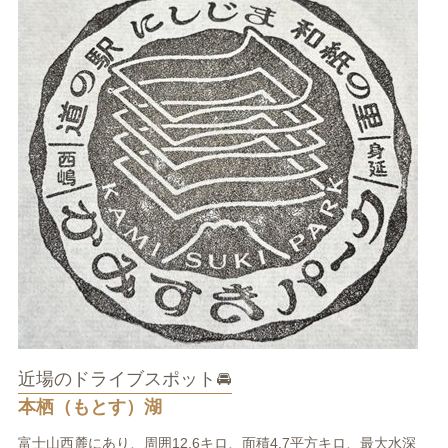
近場のドライブスポット🚘
本栖（もとす）湖
富士山西麓にあり、周囲12.6キロ、面積4.7平方キロ、最大水深