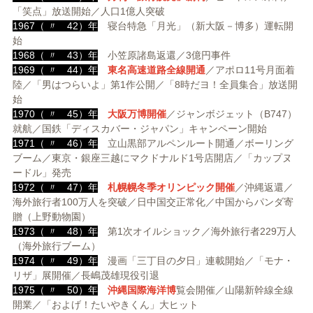
「笑点」放送開始／人口1億人突破
1967（ 〃 42）年
寝台特急「月光」（新大阪－博多）運転開
始
1968（ 〃 43）年
小笠原諸島返還／3億円事件
1969（ 〃 44）年
東名高速道路全線開通
／アポロ11号月面着
陸／「男はつらいよ」第1作公開／「8時だヨ！全員集合」放送開
始
1970（ 〃 45）年
大阪万博開催
／ジャンボジェット（B747）
就航／国鉄「ディスカバー・ジャパン」キャンペーン開始
1971（ 〃 46）年
立山黒部アルペンルート開通／ボーリング
ブーム／東京・銀座三越にマクドナルド1号店開店／「カップヌ
ードル」発売
1972（ 〃 47）年
札幌幌冬季オリンピック開催
／沖縄返還／
海外旅行者100万人を突破／日中国交正常化／中国からパンダ寄
贈（上野動物園）
1973（ 〃 48）年
第1次オイルショック／海外旅行者229万人
（海外旅行ブーム）
1974（ 〃 49）年
漫画「三丁目の夕日」連載開始／「モナ・
リザ」展開催／長嶋茂雄現役引退
1975（ 〃 50）年
沖縄国際海洋博
覧会開催／山陽新幹線全線
開業／「およげ！たいやきくん」大ヒット