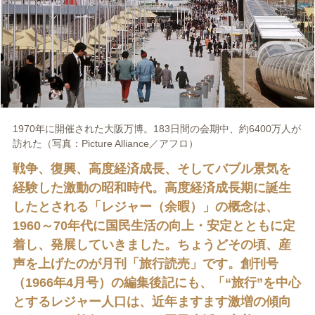
1970年に開催された大阪万博。183日間の会期中、約6400万人が
訪れた（写真：Picture Alliance／アフロ）
戦争、復興、高度経済成長、そしてバブル景気を
経験した激動の昭和時代。高度経済成長期に誕生
したとされる「レジャー（余暇）」の概念は、
1960～70年代に国民生活の向上・安定とともに定
着し、発展していきました。ちょうどその頃、産
声を上げたのが月刊「旅行読売」です。創刊号
（1966年4月号）の編集後記にも、「“旅行”を中心
とするレジャー人口は、近年ますます激増の傾向