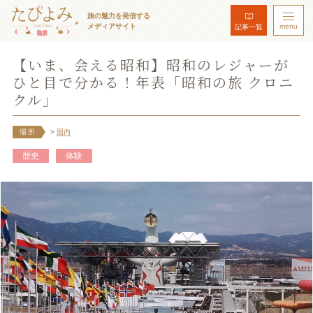
旅の魅力を発信する
メディアサイト
menu
記事一覧
【いま、会える昭和】昭和のレジャーが
ひと目で分かる！年表「昭和の旅 クロニ
クル」
場所
>
国内
歴史
体験