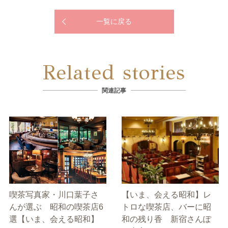
一覧に戻る
Related stories
関連記事
喫茶写真家・川口葉子さ
【いま、会える昭和】レ
んが選ぶ 昭和の喫茶店6
トロな喫茶店、バーに昭
選【いま、会える昭和】
和の残り香 新宿さんぽ