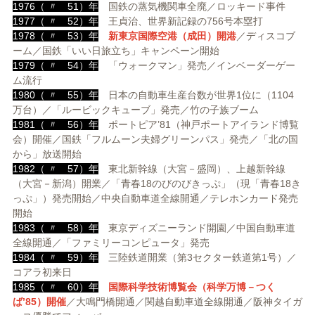
1976（ 〃 51）年
国鉄の蒸気機関車全廃／ロッキード事件
1977（ 〃 52）年
王貞治、世界新記録の756号本塁打
1978（ 〃 53）年
新東京国際空港（成田）開港
／ディスコブ
ーム／国鉄「いい日旅立ち」キャンペーン開始
1979（ 〃 54）年
「ウォークマン」発売／インベーダーゲー
ム流行
1980（ 〃 55）年
日本の自動車生産台数が世界1位に（1104
万台）／「ルービックキューブ」発売／竹の子族ブーム
1981（ 〃 56）年
ポートピア’81（神戸ポートアイランド博覧
会）開催／国鉄「フルムーン夫婦グリーンパス」発売／「北の国
から」放送開始
1982（ 〃 57）年
東北新幹線（大宮－盛岡）、上越新幹線
（大宮－新潟）開業／「青春18のびのびきっぷ」（現「青春18き
っぷ」）発売開始／中央自動車道全線開通／テレホンカード発売
開始
1983（ 〃 58）年
東京ディズニーランド開園／中国自動車道
全線開通／「ファミリーコンピュータ」発売
1984（ 〃 59）年
三陸鉄道開業（第3セクター鉄道第1号）／
コアラ初来日
1985（ 〃 60）年
国際科学技術博覧会（科学万博－つく
ば’85）開催
／大鳴門橋開通／関越自動車道全線開通／阪神タイガ