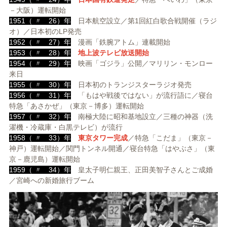
－大阪）運転開始
1951（ 〃 26）年
日本航空設立／第1回紅白歌合戦開催（ラジ
オ）／日本初のLP発売
1952（ 〃 27）年
漫画「鉄腕アトム」連載開始
1953（ 〃 28）年
地上波テレビ放送開始
1954（ 〃 29）年
映画「ゴジラ」公開／マリリン・モンロー
来日
1955（ 〃 30）年
日本初のトランジスターラジオ発売
1956（ 〃 31）年
「もはや戦後ではない」が流行語に／寝台
特急「あさかぜ」（東京－博多）運転開始
1957（ 〃 32）年
南極大陸に昭和基地設立／三種の神器（洗
濯機・冷蔵庫・白黒テレビ）が流行
1958（ 〃 33）年
東京タワー完成
／特急「こだま」（東京－
神戸）運転開始／関門トンネル開通／寝台特急「はやぶさ」（東
京－鹿児島）運転開始
1959（ 〃 34）年
皇太子明仁親王、正田美智子さんとご成婚
／宮崎への新婚旅行ブーム