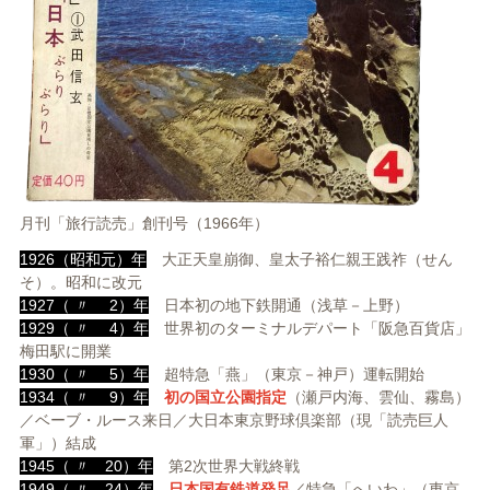
月刊「旅行読売」創刊号（1966年）
1926（昭和元）年
大正天皇崩御、皇太子裕仁親王践祚（せん
そ）。昭和に改元
1927（ 〃 2）年
日本初の地下鉄開通（浅草－上野）
1929（ 〃 4）年
世界初のターミナルデパート「阪急百貨店」
梅田駅に開業
1930（ 〃 5）年
超特急「燕」（東京－神戸）運転開始
1934（ 〃 9）年
初の国立公園指定
（瀬戸内海、雲仙、霧島）
／ベーブ・ルース来日／大日本東京野球倶楽部（現「読売巨人
軍」）結成
1945（ 〃 20）年
第2次世界大戦終戦
1949（ 〃 24）年
日本国有鉄道発足
／特急「へいわ」（東京