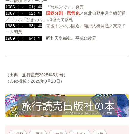
ース優勝でフィーバー
1986（ 〃 61）年
「写ルンです」発売
1987（ 〃 62）年
国鉄分割・民営化
／東北自動車道全線開通
／ゴッホ「ひまわり」53億円で落札
1988（ 〃 63）年
青函トンネル開通／瀬戸大橋開通／東京ド
ーム開業
1989（ 〃 64）年
昭和天皇崩御。平成に改元
（出典：旅行読売2025年5月号）
（Web掲載：2025年9月20日）