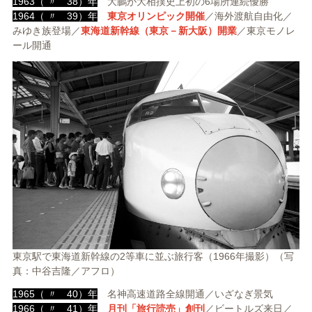
1963（ 〃 38）年
大鵬が大相撲史上初の6場所連続優勝
1964（ 〃 39）年
東京オリンピック開催
／海外渡航自由化／
みゆき族登場／
東海道新幹線（東京－新大阪）開業
／東京モノレ
ール開通
東京駅で東海道新幹線の2等車に並ぶ旅行客（1966年撮影）（写
真：中谷吉隆／アフロ）
1965（ 〃 40）年
名神高速道路全線開通／いざなぎ景気
1966（ 〃 41）年
月刊「旅行読売」創刊
／ビートルズ来日／