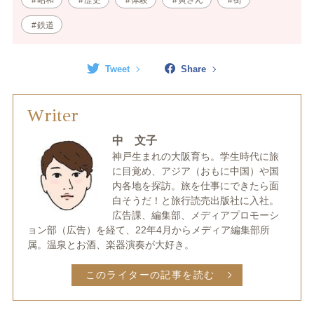
昭和
歴史
体験
寅さん
街
鉄道
Tweet
Share
Writer
中 文子
神戸生まれの大阪育ち。学生時代に旅
に目覚め、アジア（おもに中国）や国
内各地を探訪。旅を仕事にできたら面
白そうだ！と旅行読売出版社に入社。
広告課、編集部、メディアプロモーシ
ョン部（広告）を経て、22年4月からメディア編集部所
属。温泉とお酒、楽器演奏が大好き。
このライターの記事を読む