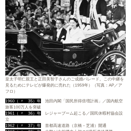
皇太子明仁親王と正田美智子さんのご成婚パレード。この中継を
見るためにテレビが爆発的に売れた（1959年）（写真：AP／ア
フロ）
1960（ 〃 35）年
池田内閣「国民所得倍増計画」／国内航空
旅客100万人を突破
1961（ 〃 36）年
レジャーブーム起こる／国民休暇村協会設
立
1962（ 〃 37）年
首都高速道路（京橋－芝浦）開通