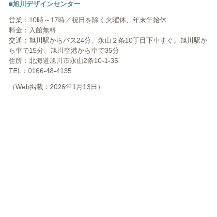
■旭川デザインセンター
営業：
10
時～
17
時／祝日を除く火曜休、年末年始休
料金：入館無料
交通：旭川駅からバス
24
分、永山２条
10
丁目下車すぐ。旭川駅か
ら車で
15
分、旭川空港から車で
35
分
住所：北海道旭川市永山
2
条
10-
1-
35
TEL：
0166-
48-
4135
（Web掲載：2026年1月13日）