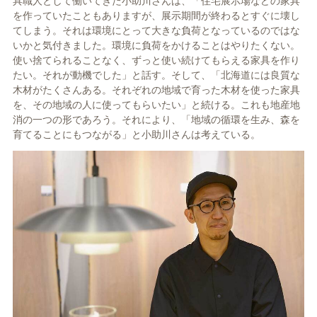
具職人として働いてきた小助川さんは、「住宅展示場などの家具
を作っていたこともありますが、展示期間が終わるとすぐに壊し
てしまう。それは環境にとって大きな負荷となっているのではな
いかと気付きました。環境に負荷をかけることはやりたくない。
使い捨てられることなく、ずっと使い続けてもらえる家具を作り
たい。それが動機でした」と話す。そして、「北海道には良質な
木材がたくさんある。それぞれの地域で育った木材を使った家具
を、その地域の人に使ってもらいたい」と続ける。これも地産地
消の一つの形であろう。それにより、「地域の循環を生み、森を
育てることにもつながる」と小助川さんは考えている。