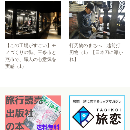
【この工場がすごい】モ
打刃物のまちへ 越前打
ノづくりの街、三条市と
刃物（1）【日本刀に導か
燕市で、職人の心意気を
れ】
実感（1）