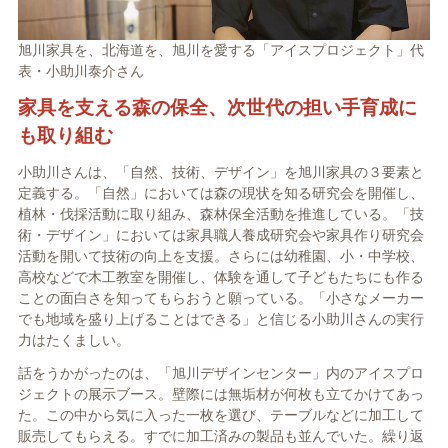
旭川家具を、北海道を、旭川を愛する「アイスプロジェクト」代
表・小助川泰介さん
家具を支える森の保全、次世代の担い手育成に
も取り組む
小助川さんは、「自然、技術、デザイン」を旭川家具の３要素と
定義する。「自然」においては森の現状を知る研究会を開催し、
植林・伐採活動に取り組み、森林保全活動を推進している。「技
術・デザイン」においては家具職人養成研究会や家具作り研究会
活動を開いて技術の向上を支援。さらには幼稚園、小・中学校、
高校などで木工教室を開催し、体験を通して子どもたちにも作る
ことの面白さを知ってもらおうと願っている。「小さなメーカー
でも地域を盛り上げることはできる」と信じる小助川さんの実行
力はたくましい。
話をうかがったのは、「旭川デザインセンター」内のアイスプロ
ジェクトの展示ブース。壁際には無垢材が何枚も立てかけてあっ
た。この中から気に入った一枚を選び、テーブルなどに加工して
販売してもらえる。すでに加工済みの製品も並んでいた。繰り返