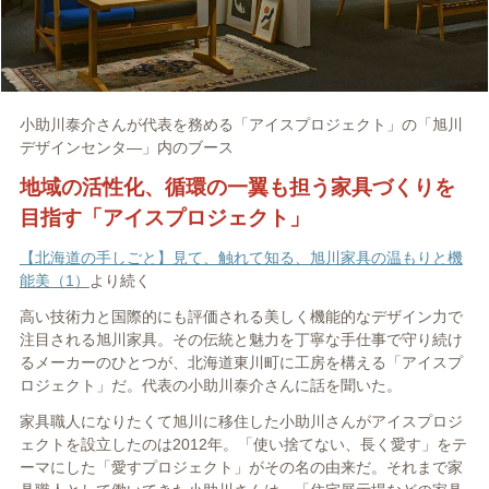
小助川泰介さんが代表を務める「アイスプロジェクト」の「旭川
デザインセンタ―」内のブース
地域の活性化、循環の一翼も担う家具づくりを
目指す「アイスプロジェクト」
【北海道の手しごと】見て、触れて知る、旭川家具の温もりと機
能美（1）
より続く
高い技術力と国際的にも評価される美しく機能的なデザイン力で
注目される旭川家具。その伝統と魅力を丁寧な手仕事で守り続け
るメーカーのひとつが、北海道東川町に工房を構える「アイスプ
ロジェクト」だ。代表の小助川泰介さんに話を聞いた。
家具職人になりたくて旭川に移住した小助川さんがアイスプロジ
ェクトを設立したのは
2012
年。「使い捨てない、長く愛す」をテ
ーマにした「愛すプロジェクト」がその名の由来だ。それまで家