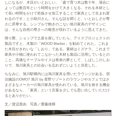
しになるが、木目がいとおしい。「森で育つ木は数十年、場合に
よっては数百年という時間をかけて大きくなる。それを木材とし
て長い時間をかけて乾燥させ加工することで家具として生まれ変
わるのです」と小助川さん。そんな話を聞くと、いとおしさが尊
さに昇華する。シンプルで飽きのこない旭川家具のデザインに
は、そんな自然の尊さへの敬意が現れているように思えてきた。
帰り際、ショップで土産を探していたら、アイスプロジェクトの
製品ですと、木製の「
WOOD Marker
」を勧めてくれた。これま
た木目がきれいな「しおり」である。素材はミズナラ。これまで
家具や小物に使われてこなかった木材も製品に活用しているとの
こと。高価なテーブルやイスは将来の夢として、しばしこのしお
りで、旭川家具との出会いを忘れずにいようと決意した。
ちなみに、旭川駅構内には旭川家具を用いたラウンジがある。宿
泊施設の
OMO7
旭川
by
星野リゾートのラウンジやカフェではさ
まざまなメーカーの旭川家具が使われている。旭川を旅する機会
があるなら、「家具」という言葉を少しでも思い出していただけ
るとありがたい。
文／渡辺貴由 写真／齋藤雄輝