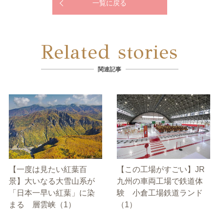
一覧に戻る
Related stories
関連記事
【一度は見たい紅葉百
【この工場がすごい】JR
景】大いなる大雪山系が
九州の車両工場で鉄道体
「日本一早い紅葉」に染
験 小倉工場鉄道ランド
まる 層雲峡（1）
（1）