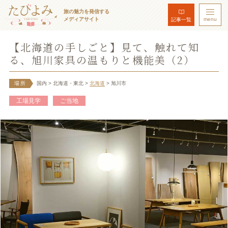
旅の魅力を発信する
メディアサイト
menu
記事一覧
【北海道の手しごと】見て、触れて知
る、旭川家具の温もりと機能美（2）
場所
国内
> 北海道・東北
>
北海道
> 旭川市
工場見学
ご当地