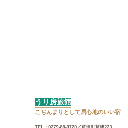
うり房旅館
こぢんまりとして居心地のいい宿
TEL：0279-88-9720／草津町草津223