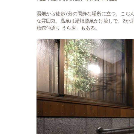
湯畑から徒歩7分の閑静な場所に立つ。こぢ
な雰囲気。温泉は湯畑源泉かけ流しで、2か所
旅館仲通り うら房」もある。