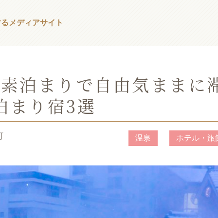
する
メディアサイト
】素泊まりで自由気ままに
泊まり宿3選
町
温泉
ホテル・旅