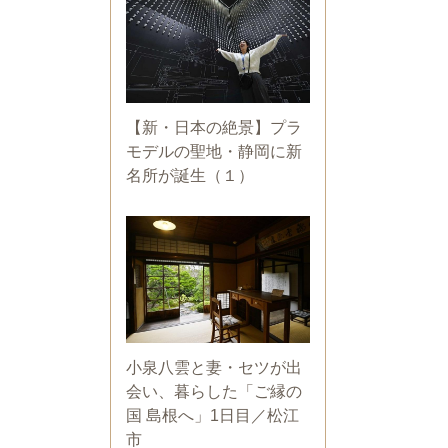
【新・日本の絶景】プラ
モデルの聖地・静岡に新
名所が誕生（１）
小泉八雲と妻・セツが出
会い、暮らした「ご縁の
国 島根へ」1日目／松江
市