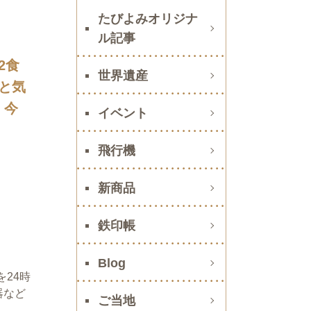
たびよみオリジナ
ル記事
2食
世界遺産
と気
、今
イベント
飛行機
新商品
鉄印帳
Blog
24時
器など
ご当地