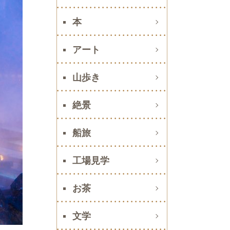
本
アート
山歩き
絶景
船旅
工場見学
お茶
文学