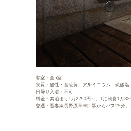
客室：全5室
泉質：酸性・含硫黄―アルミニウム―硫酸塩
日帰り入浴：不可
料金：素泊まり1万2250円～、1泊朝食1万33
交通：吾妻線長野原草津口駅からバス25分、