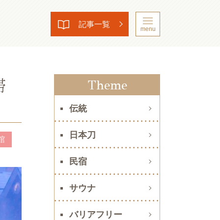
記事一覧
menu
滞
Theme
伝統
日本刀
館
民宿
サウナ
バリアフリー