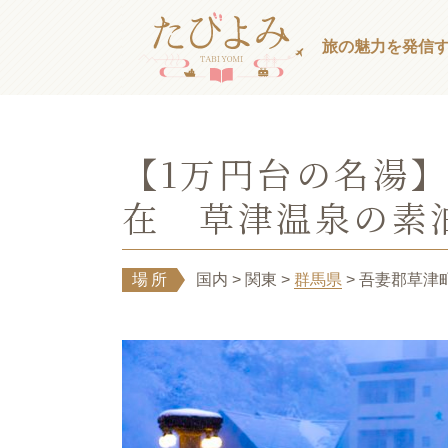
旅の魅力を発信
【1万円台の名湯
在 草津温泉の素
場所
国内
> 関東
>
群馬県
> 吾妻郡草津