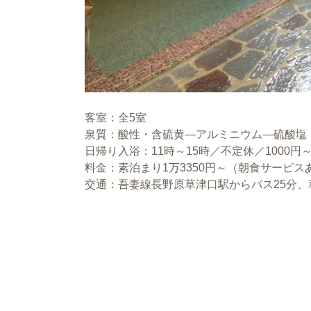
客室：全5室
泉質：酸性・含硫黄―アルミニウム―硫酸塩
日帰り入浴：11時～15時／不定休／1000円
料金：素泊まり1万3350円～（朝食サービス
交通：吾妻線長野原草津口駅からバス25分、