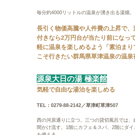
毎分約4000リットルの温泉が湧き出る湯畑。
長引く物価高騰や人件費の上昇で、
付きなら2万円台が当たり前になっ
軽に温泉を楽しめるよう「素泊まり
こそ行きたい群馬県草津温泉の温泉
源泉大日の湯 極楽館
気軽で自由な湯治を楽しめる
TEL：0279-88-2142／草津町草津507
西の河原通りに立つ。三つの貸切風呂では、
間かけ流す。1階にカフェ＆スパ、2階にダ
を備える。