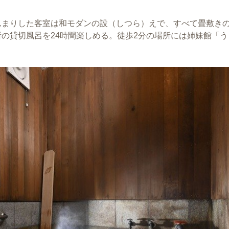
んまりした客室は和モダンの設（しつら）えで、すべて畳敷き
の貸切風呂を24時間楽しめる。徒歩2分の場所には姉妹館「う