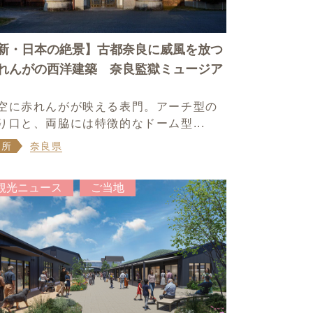
新・日本の絶景】古都奈良に威風を放つ
れんがの西洋建築 奈良監獄ミュージア
空に赤れんがが映える表門。アーチ型の
り口と、両脇には特徴的なドーム型...
場所
奈良県
観光ニュース
ご当地