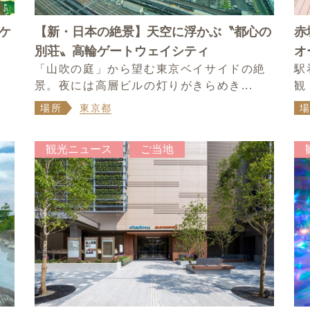
ケ
【新・日本の絶景】天空に浮かぶ〝都心の
赤
別荘〟高輪ゲートウェイシティ
オ
「山吹の庭」から望む東京ベイサイドの絶
駅
景。夜には高層ビルの灯りがきらめき...
観
場所
東京都
観光ニュース
ご当地