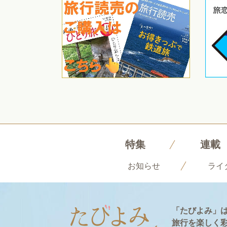
特集
連載
お知らせ
ライ
「たびよみ」
旅行を楽しく