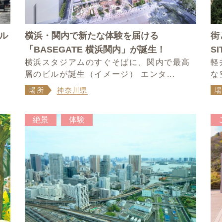
ル
横浜・関内で新たな体験を届ける
街
「BASEGATE 横浜関内」が誕生！
S
ジ
横浜スタジアムのすぐそばに、関内で最高
軽
層のビルが誕生（イメージ） エンタ...
な
場所
神奈川県
絶景
体験