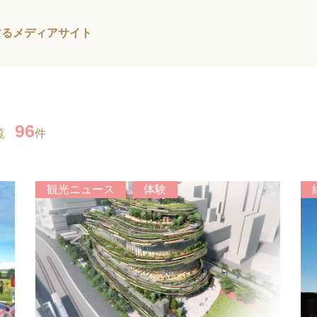
する
メディアサイト
96
覧
件
観光ニュース
体験