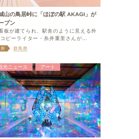
城山の鳥居峠に「ほぼの駅 AKAGI」が
ープン
看板が建てられ、駅舎のように見える外
 コピーライター・糸井重里さんが...
場所
群馬県
観光ニュース
アート