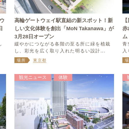
ウ
高輪ゲートウェイ駅直結の新スポット！新
【
日
しい文化体験を創出「MoN Takanawa」が
赤
3月28日オープン
ム
し
緩やかにつながる各階の至る所に緑を植栽
青
し、彩光を広く取り入れた明るい設計...
入
場所
東京都
観光ニュース
体験