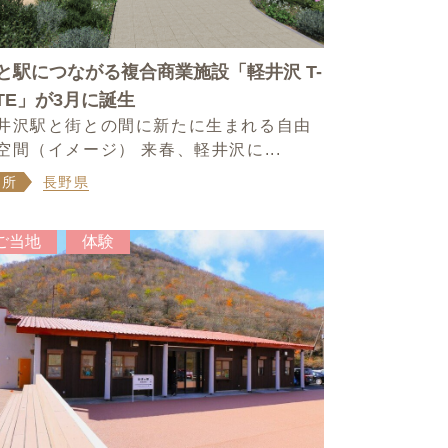
と駅につながる複合商業施設「軽井沢 T-
ITE」が3月に誕生
井沢駅と街との間に新たに生まれる自由
空間（イメージ） 来春、軽井沢に...
場所
長野県
ご当地
体験