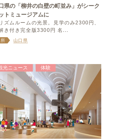
口県の「柳井の白壁の町並み」がシーク
ットミュージアムに
リズムルームの光景。見学のみ2300円、
解き付き完全版3300円 名...
場所
山口県
観光ニュース
体験