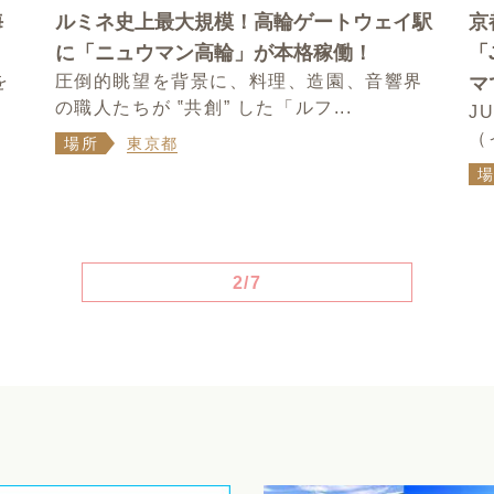
海
ルミネ史上最大規模！高輪ゲートウェイ駅
京
に「ニュウマン高輪」が本格稼働！
「
を
圧倒的眺望を背景に、料理、造園、音響界
マ
の職人たちが ‟共創” した「ルフ...
J
（
場所
東京都
2/7