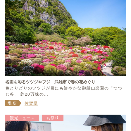
名園を彩るツツジやフジ 武雄市で春の花めぐり
色とりどりのツツジが目にも鮮やかな御船山楽園の「つつ
じ谷」 約20万株の...
場所
佐賀県
観光ニュース
お祭り