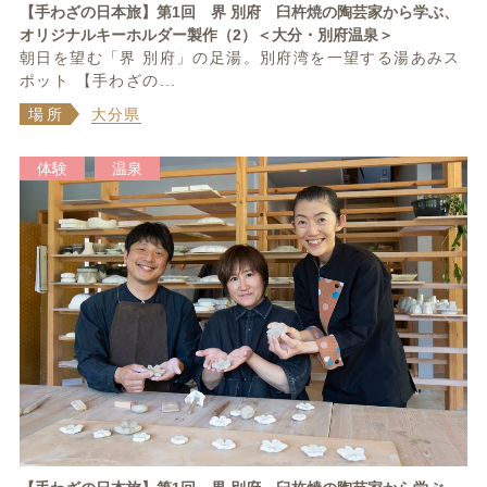
【手わざの日本旅】第1回 界 別府 臼杵焼の陶芸家から学ぶ、
オリジナルキーホルダー製作（2）＜大分・別府温泉＞
朝日を望む「界 別府」の足湯。別府湾を一望する湯あみス
ポット 【手わざの...
場所
大分県
体験
温泉