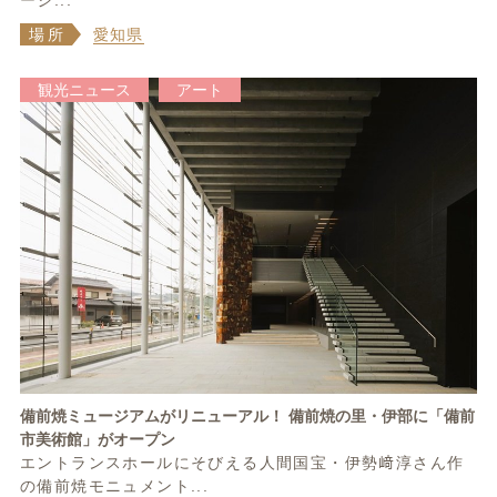
ージ...
場所
愛知県
観光ニュース
アート
備前焼ミュージアムがリニューアル！ 備前焼の里・伊部に「備前
市美術館」がオープン
エントランスホールにそびえる人間国宝・伊勢﨑淳さん作
の備前焼モニュメント...