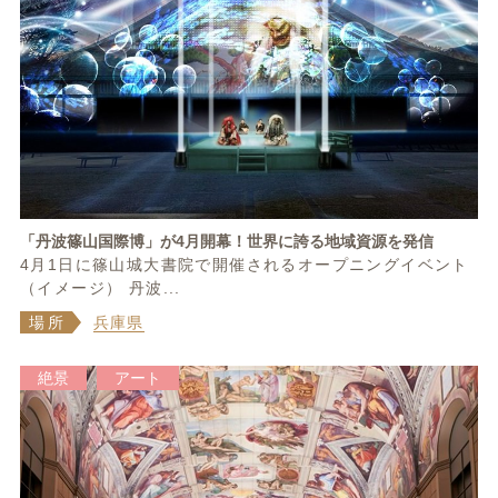
「丹波篠山国際博」が4月開幕！世界に誇る地域資源を発信
4月1日に篠山城大書院で開催されるオープニングイベント
（イメージ） 丹波...
場所
兵庫県
絶景
アート