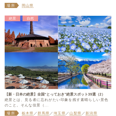
場所
岡山県
絶景
自然
【新・日本の絶景】全国“とっておき”絶景スポット39選（2）
絶景とは、見る者に忘れがたい印象を残す素晴らしい景色
のこと。そんな佳景（...
場所
栃木県
／
群馬県
／
埼玉県
／
山梨県
／
新潟県