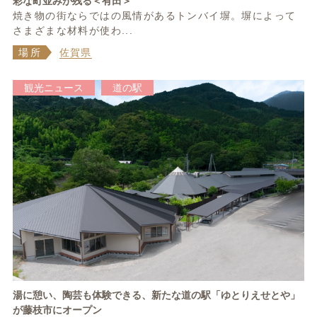
彩な町並みが残る＜有田＞
焼き物の街ならではの風情があるトンバイ塀。塀によって
さまざまな材料が使わ...
場所
佐賀県
観光ニュース
道の駅
湯に憩い、陶芸も体験できる、新たな道の駅「ゆとりえせとや」
が藤枝市にオープン