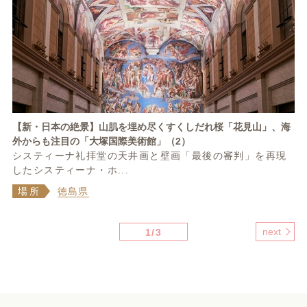
【新・日本の絶景】山肌を埋め尽くすくしだれ桜「花見山」、海
外からも注目の「大塚国際美術館」（2）
システィーナ礼拝堂の天井画と壁画「最後の審判」を再現
したシスティーナ・ホ...
場所
徳島県
next
1/3