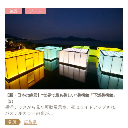
絶景
アート
【新・日本の絶景】“世界で最も美しい”美術館「下瀬美術館」
（2）
望洋テラスから見た可動展示室。夜はライトアップされ、
パステルカラーの光が...
場所
広島県