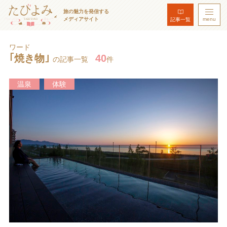
旅の魅力を発信する
メディアサイト
menu
記事一覧
ワード
｢焼き物｣
40
の記事一覧
件
温泉
体験