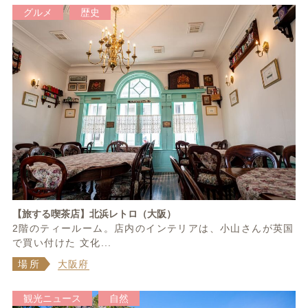
グルメ
歴史
【旅する喫茶店】北浜レトロ（大阪）
2階のティールーム。店内のインテリアは、小山さんが英国
で買い付けた 文化...
場所
大阪府
観光ニュース
自然