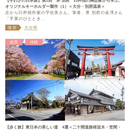
【手わざの日本旅】第1回 界 別府 臼杵焼の陶芸家から学ぶ、
オリジナルキーホルダー製作（1）＜大分・別府温泉＞
左から臼杵焼作家の宇佐美さん、筆者、界 別府の金澤さん
「手業のひととき...
場所
大分県
絶景
体験
【歩く旅】東日本の美しい道 4選＜二十間道路桜並木・笠間・