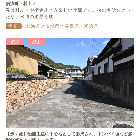
信濃町・村上＞
春は町歩きや街道歩きが楽しい季節です。桜の名所を巡っ
たり、水辺の絶景を眺...
場所
北海道
／
茨城県
／
長野県
／
新潟県
伝統
歴史
【歩く旅】磁器生産の中心地として形成され、トンバイ塀など多