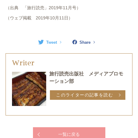
（出典 「旅行読売」
2019
年
11
月号）
（ウェブ掲載
2019
年
10
月
11
日）
Tweet
Share
Writer
旅行読売出版社 メディアプロモ
ーション部
このライターの記事を読む
一覧に戻る