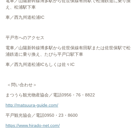
電車／山陽新幹線博多駅から佐世保線有田駅で松浦鉄道に乗り換
え、松浦駅下車
車／西九州道松浦
IC
平戸市へのアクセス
電車／山陽新幹線博多駅から佐世保線有田駅または佐世保駅で松
浦鉄道に乗り換え、たびら平戸口駅下車
車／西九州道松浦
IC
もしくは佐々
IC
＜問い合わせ＞
まつうら観光物産協会／電話
0956
・
76
・
8822
http://matsuura-guide.com/
平戸観光協会／電話
0950
・
23
・
8600
https://www.hirado-net.com/