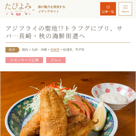
旅の魅力を発信する
メディアサイト
menu
記事一覧
アジフライの聖地!?トラフグにブリ、サ
バ…長崎・秋の海鮮街道へ
場所
国内
> 九州・沖縄
>
長崎県
> 松浦市、平戸市
スポンサード記事
グルメ