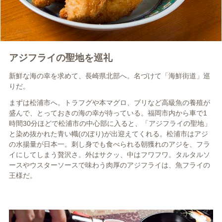
アジフライの聖地を巡礼
新鮮な海の幸を求めて、長崎県北部へ。名づけて「海鮮街道」巡
りだ。
まずは松浦市へ。トラフグや本マグロ、ブリなど高級魚の養殖が
盛んで、とっておきの海の幸が待っている。福岡市内から車で
1
時間
30
分ほどで松浦市の中心部に入ると、「アジフライの聖地」
と染め抜かれた青い
幟(のぼり)が出迎えてくれる。松浦市はアジ
の水揚量が日本一。刺し身でも食べられる朝獲れのアジを、フラ
イにしてしまう贅沢さ。外はサクッ、中はフワフワ。タルタルソ
ースやウスターソースで味わう肉厚のアジフライは、魚フライの
王様だ。