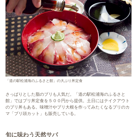
「道の駅松浦海のふるさと館」の大ぶり丼定食
さっぱりとした脂のブリも人気だ。「道の駅松浦海のふるさと
館」ではブリ丼定食を５００円から提供。土日にはテイクアウト
のブリ丼もある。味噌汁やブリ大根を作ってみたくなるブリのカ
マ「ブリ頭カット」も販売している。
旬に味わう天然サバ