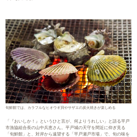
旬鮮館では、カラフルなヒオウギ貝やサザエの炭火焼きが楽しめる
「『おいしか！』というひと言が、何よりうれしい」と語る平戸
市漁協組合長の山中兵恵さん。平戸城の天守を間近に仰ぎ見る
「旬鮮館」と、対岸から遠望する「平戸瀬戸市場」で、旬の味を