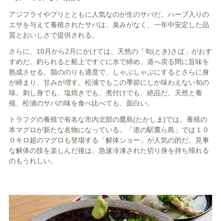
アジフライやブリとともに人気なのが生のサバだ。ハーブ入りの
エサを与えて養殖されたサバは、臭みがなく、一年中安定した品
質とおいしさで提供される。
さらに、
10
月から
2
月にかけては、天然の「
旬(とき)さば」がおす
すめだ。釣られると船上ですぐに氷で締め、港へ戻る間に旨味を
熟成させる。脂ののりも適度で、しゃぶしゃぶにするとさらに身
が締まり、甘みが増す。松浦でもこの季節にしか味わえない旬の
味。刺し身でも、塩焼きでも、煮付けでも、絶品だ。天然と養
殖、松浦のサバの味を食べ比べても、面白い。
トラフグの養殖で有名な市内北部の
鷹島(たかしま)では、養殖の
本マグロが新たな名物になっている。「道の駅鷹ら島」では１０
０キロ超のマグロも登場する「解体ショー」が人気の的だ。見事
な解体の技を楽しんだ後は、急速冷凍された切り身を持ち帰れる
のもうれしい。