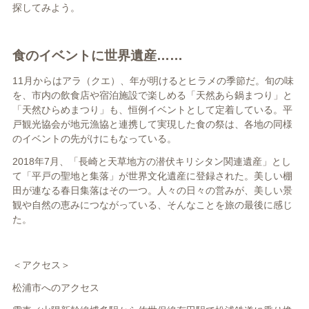
探してみよう。
食のイベントに世界遺産……
11
月からはアラ（クエ）、年が明けるとヒラメの季節だ。旬の味
を、市内の飲食店や宿泊施設で楽しめる「天然あら鍋まつり」と
「天然ひらめまつり」も、恒例イベントとして定着している。平
戸観光協会が地元漁協と連携して実現した食の祭は、各地の同様
のイベントの先がけにもなっている。
2018
年
7
月、「長崎と天草地方の潜伏キリシタン関連遺産」とし
て「平戸の聖地と集落」が世界文化遺産に登録された。美しい棚
田が連なる春日集落はその一つ。人々の日々の営みが、美しい景
観や自然の恵みにつながっている、そんなことを旅の最後に感じ
た。
＜アクセス＞
松浦市へのアクセス