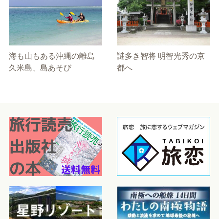
海も山もある沖縄の離島
謎多き智将 明智光秀の京
久米島、島あそび
都へ