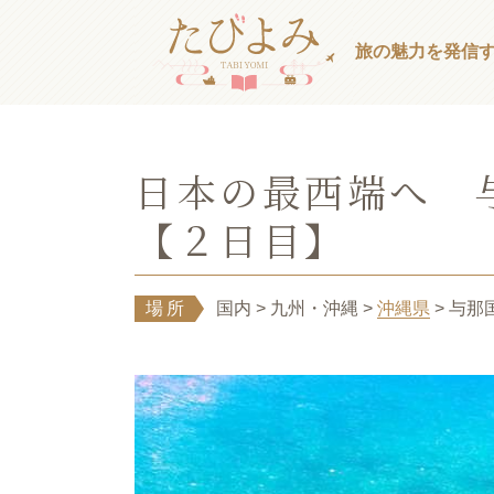
旅の魅力を発信
日本の最西端へ 
【２日目】
場所
国内
> 九州・沖縄
>
沖縄県
> 与那