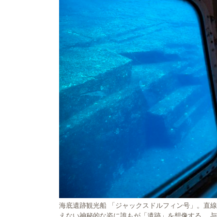
海底遺跡観光船 「ジャックスドルフィン号」。直
えない神秘的な姿に誰もが「遺跡」を想像する。 与那国町