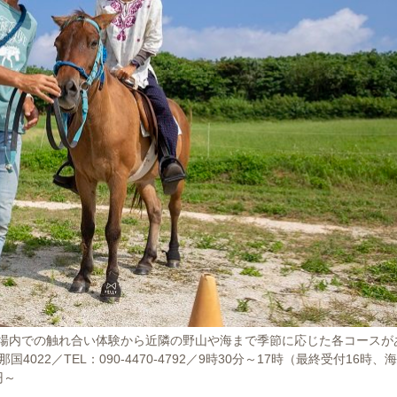
場内での触れ合い体験から近隣の野山や海まで季節に応じた各コースが
22／TEL：090-4470-4792／9時30分～17時（最終受付16時、
円～