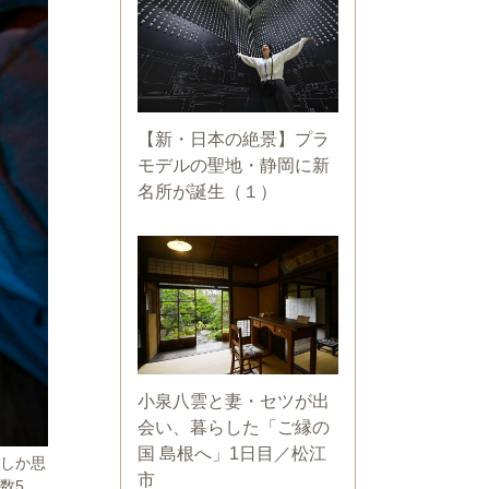
【新・日本の絶景】プラ
モデルの聖地・静岡に新
名所が誕生（１）
小泉八雲と妻・セツが出
会い、暮らした「ご縁の
国 島根へ」1日目／松江
としか思
市
数5