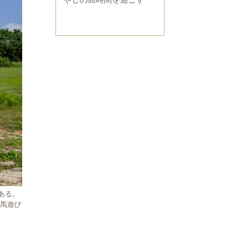
ある。
海馬遊び