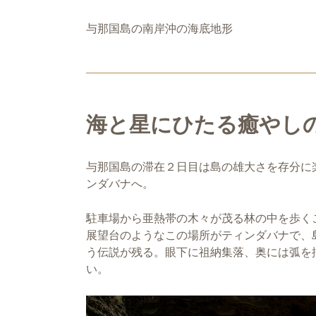
与那国島の南岸沖の海底地形
海と星にひたる癒やし
与那国島の滞在２日目は島の雄大さを存分に
ンダバナへ。
駐車場から亜熱帯の木々が茂る林の中を歩く
展望台のようなこの場所がティンダバナで、
う伝説が残る。眼下に祖納集落、奥には弧を
い。