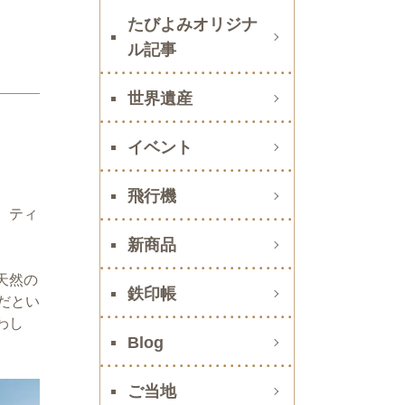
たびよみオリジナ
ル記事
世界遺産
イベント
飛行機
、ティ
新商品
天然の
鉄印帳
だとい
わし
Blog
ご当地