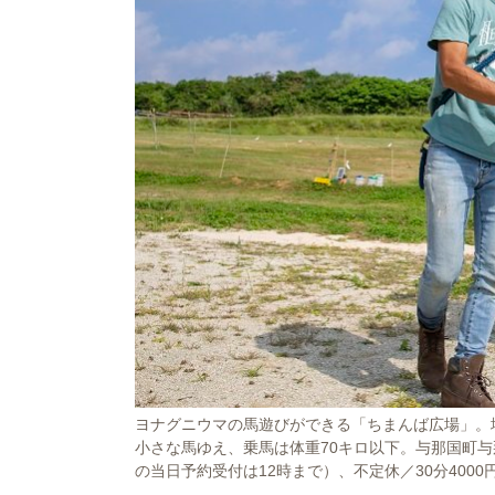
ヨナグニウマの馬遊びができる「ちまんば広場」。
小さな馬ゆえ、乗馬は体重70キロ以下。与那国町与那国40
の当日予約受付は12時まで）、不定休／30分4000