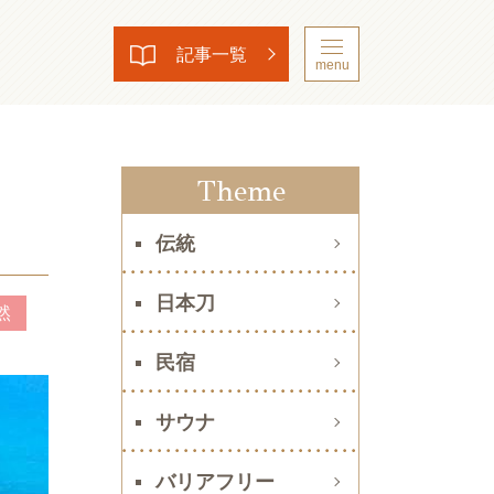
記事一覧
menu
Theme
伝統
日本刀
然
民宿
サウナ
バリアフリー