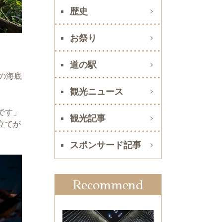
歴史
お祭り
道の駅
の海底
観光ニュース
です」
観光記事
立てが
スポンサード記事
Recommend