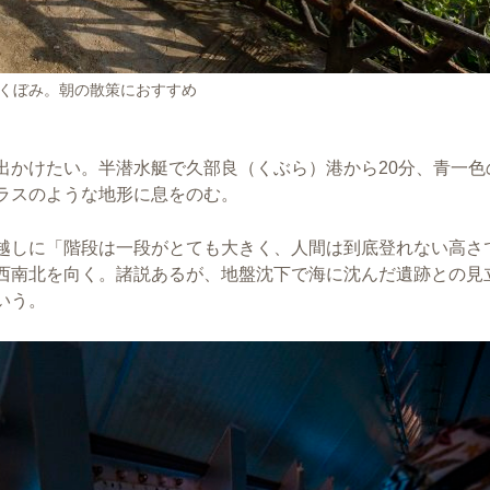
のくぼみ。朝の散策におすすめ
出かけたい。半潜水艇で久部良（くぶら）港から20分、青一色
ラスのような地形に息をのむ。
越しに「階段は一段がとても大きく、人間は到底登れない高さ
西南北を向く。諸説あるが、地盤沈下で海に沈んだ遺跡との見
いう。