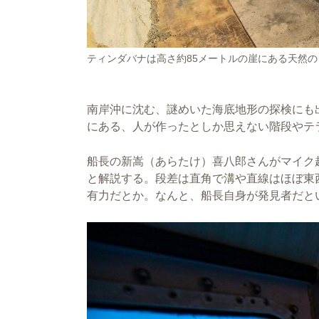
ティンダバナは高さ約85メートルの崖にある天然
南岸沖に沈む、謎めいた海底地形の探検にも
にある、人が作ったとしか思えない階段やテ
船長の新嵩（あらたけ）喜八郎さんがマイク
と解説する。段差は直角で溝や直線はほぼ東
有力だとか。なんと、船長自身が発見者だと