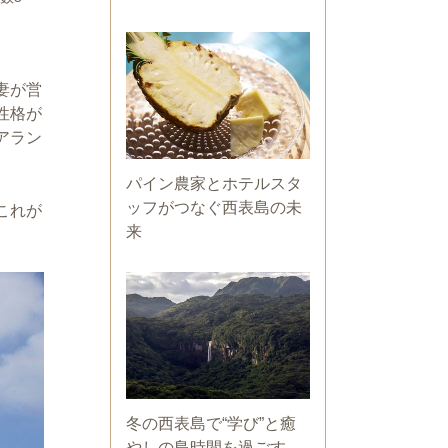
妻が営
性格が
アラン
パイン農家とホテルスタ
ッフがつなぐ西表島の未
これが
来
冬の西表島で“学び”と癒
やしの島時間を過ごす