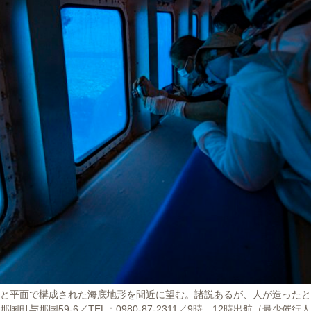
線と平面で構成された海底地形を間近に望む。諸説あるが、人が造った
与那国59-6／TEL：0980-87-2311／9時、12時出航（最少催行人