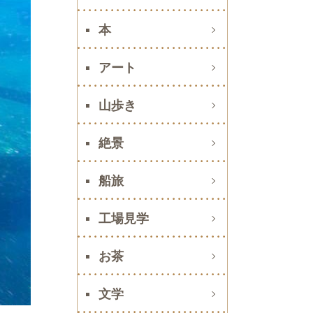
本
アート
山歩き
絶景
船旅
工場見学
お茶
文学