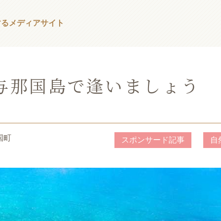
する
メディアサイト
与那国島で逢いましょう
国町
スポンサード記事
自