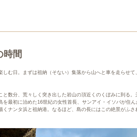
の時間
楽しむ日。まずは祖納（そない）集落から山へと車を走らせて
こと数分、荒々しく突き出した岩山の頂近くのくぼみに到る。
島を最初に治めた16世紀の女性首長、サンアイ・イソバが住ん
描くナンタ浜と祖納港。なるほど、島の長にはこの絶景がふさ