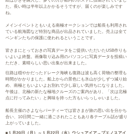
絵はがきを購入し、多くの方が船内のポストに投函されていまし
た。長い時は半年以上かかるそうですが、届くのが楽しみです
ね。
メインイベントともいえる南極オークションでは船長も利用され
ている航海図など特別な商品が出品されていました。売上は全て
ペンギンたちの保護に使われるということです。
皆さまにとっておきの写真データをご提供いただいたUSB作りも
いよいよ終盤。画像取り込み用のパソコンに写真データを投稿い
ただき、素晴らしい思い出集が出来ました。
往路は穏やかだったドレーク海峡も復路は波も高く荷物の整理も
時間がかかりました。船上からの景色にも氷山が少しずつ減り始
め、南極ともいよいよお別れで少し寂しい気持ちになりました。
午後は、北極の新たな極地クルーズのご案内があり、「次は北極
点に行ってみたい」と興味を持った方もいらっしゃいました。
船長主催のさよならパーティーでは皆さまが旅の思い出を分かち
合い、10日間ご一緒に過ごされたこともあり各テーブル話が盛り
上がっていました。
■１月20日（月）～１月22日（水）ウシュアイア→ブエノスアイ