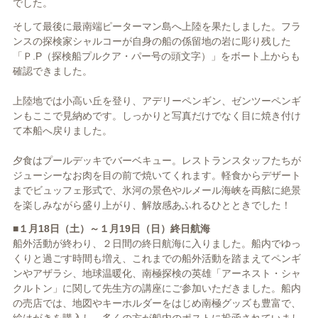
でした。
そして最後に最南端ピーターマン島へ上陸を果たしました。フラ
ンスの探検家シャルコーが自身の船の係留地の岩に彫り残した
「Ｐ.P（探検船プルクア・パー号の頭文字）」をボート上からも
確認できました。
上陸地では小高い丘を登り、アデリーペンギン、ゼンツーペンギ
ンもここで見納めです。しっかりと写真だけでなく目に焼き付け
て本船へ戻りました。
夕食はプールデッキでバーベキュー。レストランスタッフたちが
ジューシーなお肉を目の前で焼いてくれます。軽食からデザート
までビュッフェ形式で、氷河の景色やルメール海峡を両舷に絶景
を楽しみながら盛り上がり、解放感あふれるひとときでした！
■１月18日（土）～１月19日（日）終日航海
船外活動が終わり、２日間の終日航海に入りました。船内でゆっ
くりと過ごす時間も増え、これまでの船外活動を踏まえてペンギ
ンやアザラシ、地球温暖化、南極探検の英雄「アーネスト・シャ
クルトン」に関して先生方の講座にご参加いただきました。船内
の売店では、地図やキーホルダーをはじめ南極グッズも豊富で、