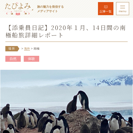
旅の魅力を発信する
メディアサイト
menu
記事一覧
【添乗員日記】2020年１月、14日間の南
極船旅詳細レポート
場所
>
海外
> 南極
自然
体験