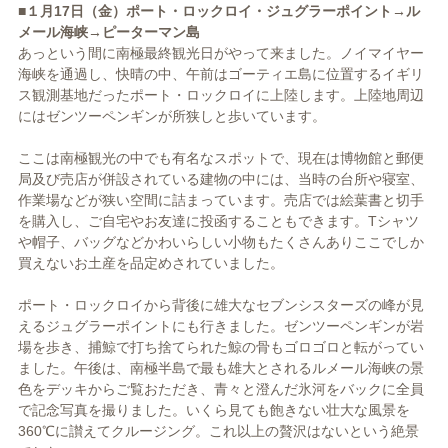
■１月17日（金）ポート・ロックロイ・ジュグラーポイント→ル
メール海峡→ピーターマン島
あっという間に南極最終観光日がやって来ました。ノイマイヤー
海峡を通過し、快晴の中、午前はゴーティエ島に位置するイギリ
ス観測基地だったポート・ロックロイに上陸します。上陸地周辺
にはゼンツーペンギンが所狭しと歩いています。
ここは南極観光の中でも有名なスポットで、現在は博物館と郵便
局及び売店が併設されている建物の中には、当時の台所や寝室、
作業場などが狭い空間に詰まっています。売店では絵葉書と切手
を購入し、ご自宅やお友達に投函することもできます。Tシャツ
や帽子、バッグなどかわいらしい小物もたくさんありここでしか
買えないお土産を品定めされていました。
ポート・ロックロイから背後に雄大なセブンシスターズの峰が見
えるジュグラーポイントにも行きました。ゼンツーペンギンが岩
場を歩き、捕鯨で打ち捨てられた鯨の骨もゴロゴロと転がってい
ました。午後は、南極半島で最も雄大とされるルメール海峡の景
色をデッキからご覧おただき、青々と澄んだ氷河をバックに全員
で記念写真を撮りました。いくら見ても飽きない壮大な風景を
360℃に讃えてクルージング。これ以上の贅沢はないという絶景