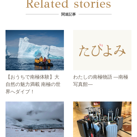
Related stories
関連記事
【おうちで南極体験】大
わたしの南極物語 ―南極
自然の魅力満載 南極の世
写真館―
界へダイブ！