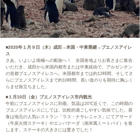
■2020年１月９日（木）成田→米国・中東乗継→ブエノスアイレ
ス
さあ、いよいよ南極への船旅へ！ 全国各地よりお客さまに集合
いただき、成田から米国内都市または中東経由で、アルゼンチン
の首都ブエノスアイレスへ。米国都市までは約12時間、そしてさ
らにブエノスアイレスまで約10時間、長い道のりを期待に胸ふく
らませ旅立ちました。
■１月10日（金）ブエノスアイレス市内観光
午前にブエノスアイレスに到着。気温は20℃近くで、この時期の
ブエノスアイレスにしては、比較的過ごしやすい気候でした。昼
食は地元の人気レストラン「ラス・ナサレニャス」にてアサード
（牛炭火焼ステーキ）やエンパナーダ（南米風ミートパイ）を食
します。ステーキの大きさには驚きでした！