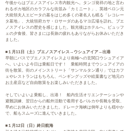
午後からはブエノスアイレス市内観光へ。タンゴ発祥の地と言わ
れるボカ地区のカラフルな街並み「カミニート」、英雄ペロン元
大統領夫人エビータの墓をはじめ多くの著名人も眠る「レコレー
タ墓地」、大統領府カサ・ロサーダのあるマヨ広場を訪れ、ブエ
ノスアイレスの歴史を感じました。観光後はホテルへ。ビュッフ
ェの夕食後、皆さまには長旅の疲れもありながらお休みいただき
ました。
■１月11日（土）ブエノスアイレス→ウシュアイア→出港
早朝にバスでブエノスアイレスより南極への玄関口ウシュアイア
へ。いよいよ今日は乗船日です！ 乗船時間までウシュアイアの
街を散策。街のメインストリート「サンマルタン通り」ではカフ
ェやレストランはもちろん、ペンギングッズや絵葉書など地元の
お土産店など自由散策をお楽しみいただきました。
そしていよいよ乗船し、出港！ 船内生活オリエンテーションや
避難訓練、翌日からの船外活動で着用するパルカや長靴を受取、
早めにお休みいただきました。ドレーク海峡は例年よりも穏やか
で、船もスムーズに進んでいきました。
■１月12日（日）終日航海