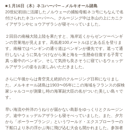
■１月16日（木）ネコハーバー→メルキオール諸島
20世紀初頭に活躍したノルウェーの捕鯨母船ネコ号にちなんで名
付けられたネコハーバーへ。クルージング中は氷山の上にカニク
イアザラシやヒョウアザラシが寝そべっていました。
２回目の南極大陸上陸を果たすと、海岸近くからゼンツーペンギ
ンの営巣地が見えます。高低差100メートルほどある丘を登りま
す。南極ではペンギンの通り道はペンギンが優先です。遮って通
行しないように気をつけながら巣と海を一生懸命往復する子育て
真っ最中のペンギン、そして気持ち良さそうに寝ているウェッデ
ルアザラシの姿をお楽しみいただきました。
さらに午後からは青空見え絶好のクルージング日和になりまし
た。メルキオール諸島は1903〜05年にこの海域をフランスの探検
家シャルコーが測量し時の海軍副大臣の名がついた美しい島々で
す。
早い海流や外洋のうねりが届かない島影をゆっくりとクルージン
グ。途中ウェッデルアザラシも寝そべっていました。また、夕方
から「ポーラープランジ」というワールド・エクスプローラーの
下船口より氷の浮かぶ海に飛び込む大会も開かれました。参加者