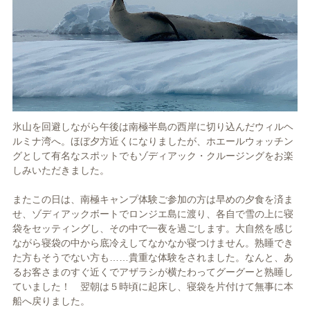
氷山を回避しながら午後は南極半島の西岸に切り込んだウィルヘ
ルミナ湾へ。ほぼ夕方近くになりましたが、ホエールウォッチン
グとして有名なスポットでもゾディアック・クルージングをお楽
しみいただきました。
またこの日は、南極キャンプ体験ご参加の方は早めの夕食を済ま
せ、ゾディアックボートでロンジエ島に渡り、各自で雪の上に寝
袋をセッティングし、その中で一夜を過ごします。大自然を感じ
ながら寝袋の中から底冷えしてなかなか寝つけません。熟睡でき
た方もそうでない方も……貴重な体験をされました。なんと、あ
るお客さまのすぐ近くでアザラシが横たわってグーグーと熟睡し
ていました！ 翌朝は５時頃に起床し、寝袋を片付けて無事に本
船へ戻りました。