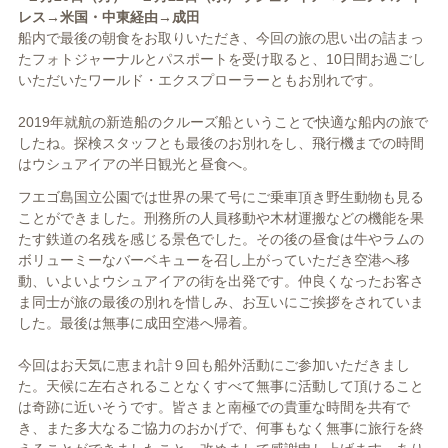
レス→米国・中東経由→成田
船内で最後の朝食をお取りいただき、今回の旅の思い出の詰まっ
たフォトジャーナルとパスポートを受け取ると、10日間お過ごし
いただいたワールド・エクスプローラーともお別れです。
2019年就航の新造船のクルーズ船ということで快適な船内の旅で
したね。探検スタッフとも最後のお別れをし、飛行機までの時間
はウシュアイアの半日観光と昼食へ。
フエゴ島国立公園では世界の果て号にご乗車頂き野生動物も見る
ことができました。刑務所の人員移動や木材運搬などの機能を果
たす鉄道の名残を感じる景色でした。その後の昼食は牛やラムの
ボリューミーなバーベキューを召し上がっていただき空港へ移
動、いよいよウシュアイアの街を出発です。仲良くなったお客さ
ま同士が旅の最後の別れを惜しみ、お互いにご挨拶をされていま
した。最後は無事に成田空港へ帰着。
今回はお天気に恵まれ計９回も船外活動にご参加いただきまし
た。天候に左右されることなくすべて無事に活動して頂けること
は奇跡に近いそうです。皆さまと南極での貴重な時間を共有で
き、また多大なるご協力のおかげで、何事もなく無事に旅行を終