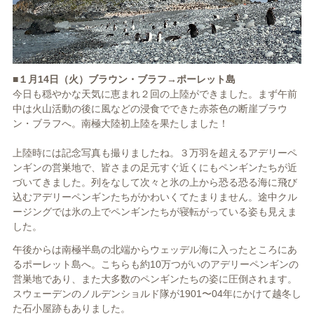
■１月14日（火）ブラウン・ブラフ→ポーレット島
今日も穏やかな天気に恵まれ２回の上陸ができました。まず午前
中は火山活動の後に風などの浸食でできた赤茶色の断崖ブラウ
ン・ブラフへ。南極大陸初上陸を果たしました！
上陸時には記念写真も撮りましたね。３万羽を超えるアデリーペ
ンギンの営巣地で、皆さまの足元すぐ近くにもペンギンたちが近
づいてきました。列をなして次々と氷の上から恐る恐る海に飛び
込むアデリーペンギンたちがかわいくてたまりません。途中クル
ージングでは氷の上でペンギンたちが寝転がっている姿も見えま
した。
午後からは南極半島の北端からウェッデル海に入ったところにあ
るポーレット島へ。こちらも約10万つがいのアデリーペンギンの
営巣地であり、また大多数のペンギンたちの姿に圧倒されます。
スウェーデンのノルデンショルド隊が1901〜04年にかけて越冬し
た石小屋跡もありました。