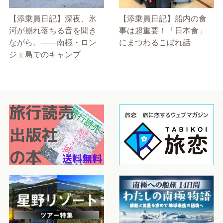
【添乗員日記】深夜、氷
【添乗員日記】船内の食
河が崩れ落ちる音を聞き
事は超重要！「日本食」
ながら。――南極・ロン
にまつわるこぼれ話
ジェ島でのキャンプ