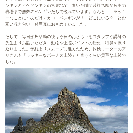
ンギンとヒゲペンギンの営巣地で、着いた瞬間波打ち際から奥の
岩場まで無数のペンギンたちで溢れています。なんと！ ラッキ
ーなことに１羽だけマカロニペンギンが！ どこにいる？ とお
互い教え合い、皆写真におさめていました。
そして、毎日船外活動の後は今日のおさらいをスタッフや講師の
先生よりお話いただき、動物や上陸ポイントの歴史、特徴を振り
返りました。予想よりスムーズに進んだため、探検リーダーのア
リさんも「ラッキーなボーナス上陸」と言うくらい貴重な上陸で
した。