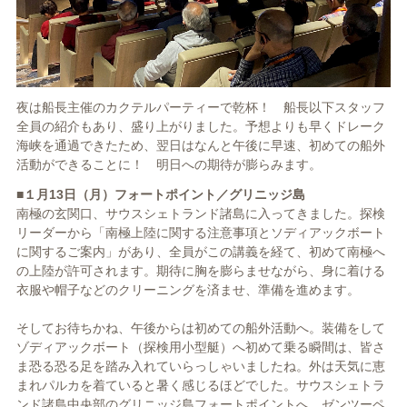
夜は船長主催のカクテルパーティーで乾杯！ 船長以下スタッフ
全員の紹介もあり、盛り上がりました。予想よりも早くドレーク
海峡を通過できたため、翌日はなんと午後に早速、初めての船外
活動ができることに！ 明日への期待が膨らみます。
■１月13日（月）フォートポイント／グリニッジ島
南極の玄関口、サウスシェトランド諸島に入ってきました。探検
リーダーから「南極上陸に関する注意事項とソディアックボート
に関するご案内」があり、全員がこの講義を経て、初めて南極へ
の上陸が許可されます。期待に胸を膨らませながら、身に着ける
衣服や帽子などのクリーニングを済ませ、準備を進めます。
そしてお待ちかね、午後からは初めての船外活動へ。装備をして
ゾディアックボート（探検用小型艇）へ初めて乗る瞬間は、皆さ
ま恐る恐る足を踏み入れていらっしゃいましたね。外は天気に恵
まれパルカを着ていると暑く感じるほどでした。サウスシェトラ
ンド諸島中央部のグリニッジ島フォートポイントへ。ゼンツーペ