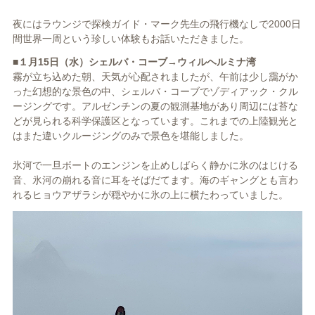
夜にはラウンジで探検ガイド・マーク先生の飛行機なしで2000日
間世界一周という珍しい体験もお話いただきました。
■１月15日（水）シェルバ・コーブ→ウィルヘルミナ湾
霧が立ち込めた朝、天気が心配されましたが、午前は少し靄がか
った幻想的な景色の中、シェルバ・コーブでゾディアック・クル
ージングです。アルゼンチンの夏の観測基地があり周辺には苔な
どが見られる科学保護区となっています。これまでの上陸観光と
はまた違いクルージングのみで景色を堪能しました。
氷河で一旦ボートのエンジンを止めしばらく静かに氷のはじける
音、氷河の崩れる音に耳をそばだてます。海のギャングとも言わ
れるヒョウアザラシが穏やかに氷の上に横たわっていました。