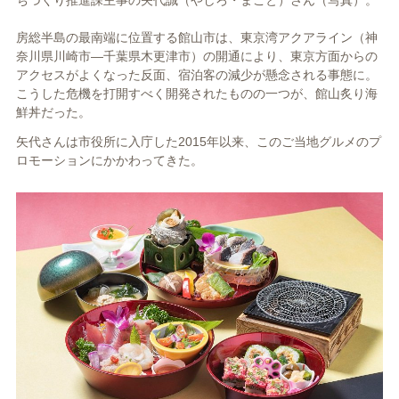
ちづくり推進課主事の矢代誠（やしろ・まこと）さん（写真）。
房総半島の最南端に位置する館山市は、東京湾アクアライン（神
奈川県川崎市―千葉県木更津市）の開通により、東京方面からの
アクセスがよくなった反面、宿泊客の減少が懸念される事態に。
こうした危機を打開すべく開発されたものの一つが、館山炙り海
鮮丼だった。
矢代さんは市役所に入庁した2015年以来、このご当地グルメのプ
ロモーションにかかわってきた。