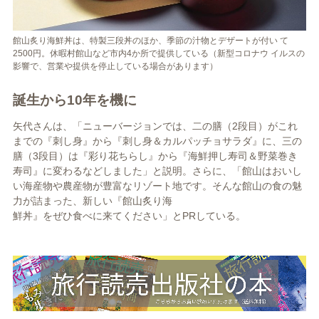
館山炙り海鮮丼は、特製三段丼のほか、季節の汁物とデザートが付い て
2500円。休暇村館山など市内4か所で提供している（新型コロナウ イルスの
影響で、営業や提供を停止している場合があります）
誕生から10年を機に
矢代さんは、「ニューバージョンでは、二の膳（2段目）がこれ
までの『刺し身』から『刺し身＆カルパッチョサラダ』に、三の
膳（3段目）は『彩り花ちらし』から『海鮮押し寿司＆野菜巻き
寿司』に変わるなどしました」と説明。さらに、「館山はおいし
い海産物や農産物が豊富なリゾート地です。そんな館山の食の魅
力が詰まった、新しい『館山炙り海
鮮丼』をぜひ食べに来てください」とPRしている。