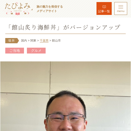
旅の魅力を発信する
メディアサイト
menu
記事一覧
「館山炙り海鮮丼」がバージョンアップ
場所
国内
> 関東
>
千葉県
> 館山市
ご当地
グルメ