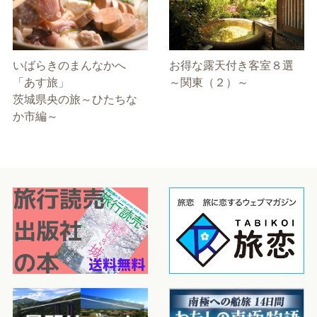
いばらきのまんなかへ
お得な露天付き客室８選
「あす旅」
～関東（２）～
茨城県央の旅～ひたちな
か市編～