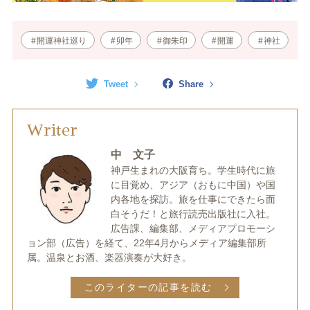
開運神社巡り
卯年
御朱印
開運
神社
Tweet
Share
Writer
中 文子
神戸生まれの大阪育ち。学生時代に旅
に目覚め、アジア（おもに中国）や国
内各地を探訪。旅を仕事にできたら面
白そうだ！と旅行読売出版社に入社。
広告課、編集部、メディアプロモーシ
ョン部（広告）を経て、22年4月からメディア編集部所
属。温泉とお酒、楽器演奏が大好き。
このライターの記事を読む