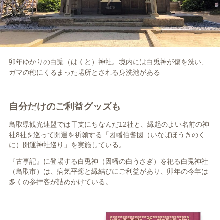
卯年ゆかりの白兎（はくと）神社。境内には白兎神が傷を洗い、
ガマの穂にくるまった場所とされる身洗池がある
自分だけのご利益グッズも
鳥取県観光連盟では干支にちなんだ12社と、縁起のよい名前の神
社8社を巡って開運を祈願する「因幡伯耆國（いなばほうきのく
に）開運神社巡り」を実施している。
『古事記』に登場する白兎神（因幡の白うさぎ）を祀る白兎神社
（鳥取市）は、病気平癒と縁結びにご利益があり、卯年の今年は
多くの参拝客が詰めかけている。