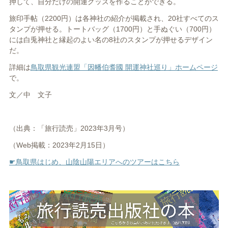
押して、自分だけの開運グッズを作ることができる。
旅印手帖（2200円）は各神社の紹介が掲載され、20社すべてのス
タンプが押せる。トートバッグ（1700円）と手ぬぐい（700円）
には白兎神社と縁起のよい名の8社のスタンプが押せるデザイン
だ。
詳細は
鳥取県観光連盟「因幡伯耆國 開運神社巡り」ホームページ
で。
文／中 文子
（出典：「旅行読売」
2023
年3月号）
（Web掲載：
2023
年2
月15日）
☛鳥取県はじめ、山陰山陽エリアへのツアーはこちら