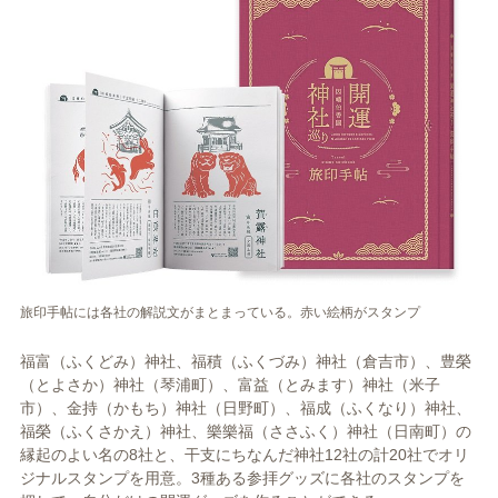
旅印手帖には各社の解説文がまとまっている。赤い絵柄がスタンプ
福富（ふくどみ）神社、福積（ふくづみ）神社（倉吉市）、豊榮
（とよさか）神社（琴浦町）、富益（とみます）神社（米子
市）、金持（かもち）神社（日野町）、福成（ふくなり）神社、
福榮（ふくさかえ）神社、樂樂福（ささふく）神社（日南町）の
縁起のよい名の8社と、干支にちなんだ神社12社の計20社でオリ
ジナルスタンプを用意。3種ある参拝グッズに各社のスタンプを