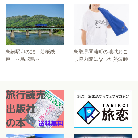
鳥鐵駅印の旅 若桜鉄
鳥取県琴浦町の地域おこ
道 ～鳥取県～
し協力隊になった熱波師