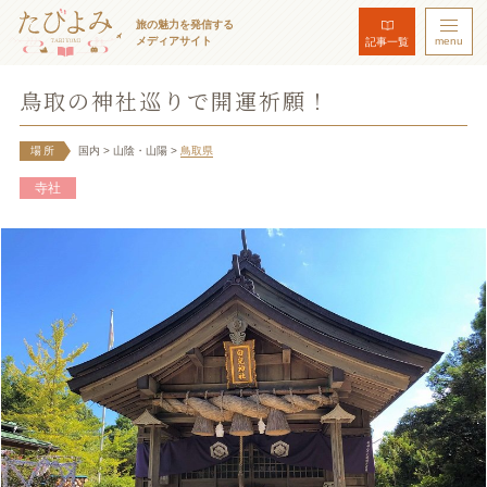
旅の魅力を発信する
メディアサイト
menu
記事一覧
鳥取の神社巡りで開運祈願！
場所
国内
> 山陰・山陽
>
鳥取県
寺社