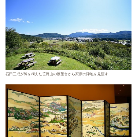
石田三成が陣を構えた笹尾山の展望台から家康の陣地を見渡す