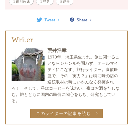
徳川家康
歴史
絶景
Tweet
Share
Writer
荒井浩幸
1970年、埼玉県生まれ。旅に関するこ
とならジャンルを問わず、オールマイ
ティにこなす、旅行ライター。食欲旺
盛で、その「実力？」は特に味の店の
連続取材の時にいかんなく発揮され
る！ そして、昼はコーヒーを味わい、夜はお酒をたしな
む。旅とともに国内の民俗に関心をもち、研究もしてい
る。
このライターの記事を読む