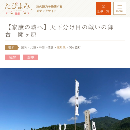
旅の魅力を発信する
メディアサイト
menu
記事一覧
【家康の城へ】天下分け目の戦いの舞
台 関ヶ原
場所
国内
> 北陸・中部・信越
>
岐阜県
> 関ケ原町
観光
歴史