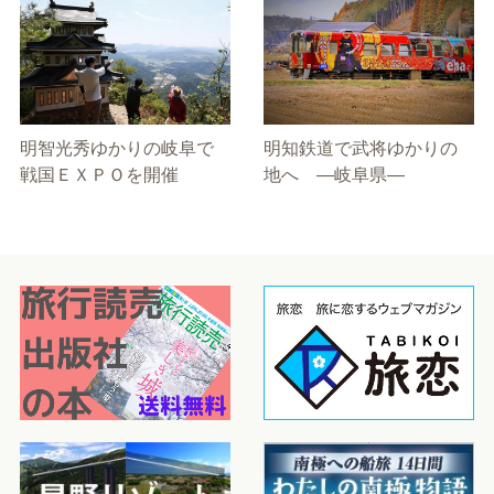
明智光秀ゆかりの岐阜で
明知鉄道で武将ゆかりの
戦国ＥＸＰＯを開催
地へ ―岐阜県―