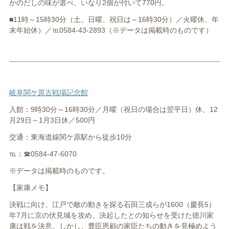
かのだしの味が選べ、いなり2個が付いて770円。
■11時～15時30分（土、日曜、祝日は～16時30分）／火曜休、年
末年始休）／℡0584-43-2893（※データは掲載時のものです）
岐阜関ケ原古戦場記念館
入館：9時30分～16時30分／月曜（祝日の場合は翌平日）休、12
月29日～1月3日休／500円
交通：東海道線関ケ原駅から徒歩10分
℡：☎0584-47-6070
※データは掲載時のものです。
【家康メモ】
決戦に向け、江戸で敵の動きを探る石田三成らが1600（慶長5）
年7月に京の伏見城を攻め、決起したとの知らせを受けた徳川家
康は戦を決意。しかし、豊臣恩顧の家臣たちの動きを見極めよう