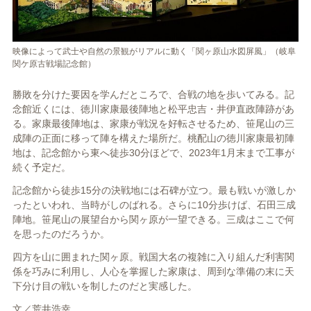
映像によって武士や自然の景観がリアルに動く「関ヶ原山水図屏風」（岐阜
関ケ原古戦場記念館）
勝敗を分けた要因を学んだところで、合戦の地を歩いてみる。記
念館近くには、徳川家康最後陣地と松平忠吉・井伊直政陣跡があ
る。家康最後陣地は、家康が戦況を好転させるため、笹尾山の三
成陣の正面に移って陣を構えた場所だ。桃配山の徳川家康最初陣
地は、記念館から東へ徒歩30分ほどで、2023年1月末まで工事が
続く予定だ。
記念館から徒歩15分の決戦地には石碑が立つ。最も戦いが激しか
ったといわれ、当時がしのばれる。さらに10分歩けば、石田三成
陣地。笹尾山の展望台から関ヶ原が一望できる。三成はここで何
を思ったのだろうか。
四方を山に囲まれた関ヶ原。戦国大名の複雑に入り組んだ利害関
係を巧みに利用し、人心を掌握した家康は、周到な準備の末に天
下分け目の戦いを制したのだと実感した。
文／荒井浩幸