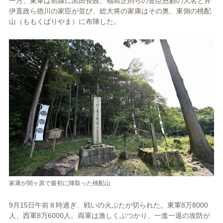
一方、東軍は前線に黒田長政、福島正則らの豊臣恩顧の大名と井
伊直政ら徳川の家臣が並び、総大将の家康はその奥、東側の桃配
山（ももくばりやま）に布陣した。
家康が関ヶ原で最初に陣取った桃配山
9月15日午前８時過ぎ、戦いの火ぶたが切られた。東軍8万8000
人、西軍8万6000人。両軍は激しくぶつかり、一進一退の攻防が