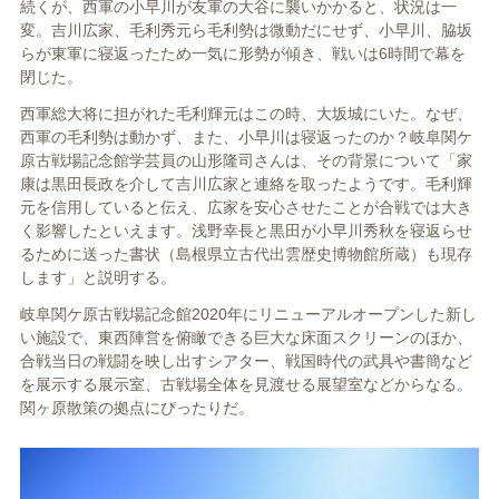
続くが、西軍の小早川が友軍の大谷に襲いかかると、状況は一
変。吉川広家、毛利秀元ら毛利勢は微動だにせず、小早川、脇坂
らが東軍に寝返ったため一気に形勢が傾き、戦いは6時間で幕を
閉じた。
西軍総大将に担がれた毛利輝元はこの時、大坂城にいた。なぜ、
西軍の毛利勢は動かず、また、小早川は寝返ったのか？岐阜関ケ
原古戦場記念館学芸員の山形隆司さんは、その背景について「家
康は黒田長政を介して吉川広家と連絡を取ったようです。毛利輝
元を信用していると伝え、広家を安心させたことが合戦では大き
く影響したといえます。浅野幸長と黒田が小早川秀秋を寝返らせ
るために送った書状（島根県立古代出雲歴史博物館所蔵）も現存
します」と説明する。
岐阜関ケ原古戦場記念館2020年にリニューアルオープンした新し
い施設で、東西陣営を俯瞰できる巨大な床面スクリーンのほか、
合戦当日の戦闘を映し出すシアター、戦国時代の武具や書簡など
を展示する展示室、古戦場全体を見渡せる展望室などからなる。
関ヶ原散策の拠点にぴったりだ。