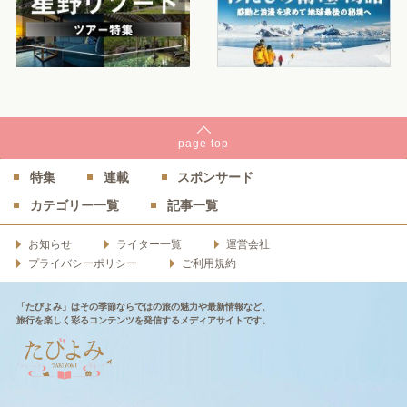
page
top
特集
連載
スポンサード
カテゴリー一覧
記事一覧
お知らせ
ライター一覧
運営会社
プライバシーポリシー
ご利用規約
「たびよみ」はその季節ならではの旅の魅力や最新情報など、
旅行を楽しく彩るコンテンツを発信するメディアサイトです。