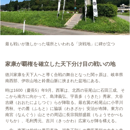
最も戦いが激しかった場所といわれる「決戦地」に碑が立つ
家康が覇権を確立した天下分け目の戦いの地
徳川家康を天下人へと導く合戦の舞台となった関ヶ原は、岐阜県
南西部、伊吹山地と鈴鹿山脈に挟まれた盆地にある。
時は1600（慶長5）年9月。西軍は、北西の笹尾山に石田三成、そ
こから南方に向かって、島津義弘、宇喜多（うきた）秀家、大谷
吉継（おおたによしつぐ）らが陣取る。最右翼の松尾山に小早川
秀秋、その麓（ふもと）に脇坂（わきざか）安治が布陣。東方の
南宮（なんぐう）山とその周辺に長宗我部盛親（ちょうそかべも
りちか）、毛利秀元、吉川（きっかわ）広家らが陣を構える。