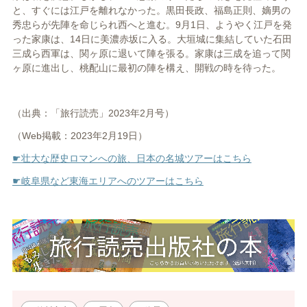
と、すぐには江戸を離れなかった。黒田長政、福島正則、嫡男の
秀忠らが先陣を命じられ西へと進む。9月1日、ようやく江戸を発
った家康は、14日に美濃赤坂に入る。大垣城に集結していた石田
三成ら西軍は、関ヶ原に退いて陣を張る。家康は三成を追って関
ヶ原に進出し、桃配山に最初の陣を構え、開戦の時を待った。
（出典：「旅行読売」2023年2月号）
（Web掲載：2023年2月19日）
☛壮大な歴史ロマンへの旅、日本の名城ツアーはこちら
☛岐阜県など東海エリアへのツアーはこちら