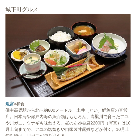
城下町グルメ
魚富
◉和食
備中高梁駅から北へ約600メートル、土井（どい）鮮魚店の直営
店。日本海や瀬戸内海の魚介類はもちろん、高梁川で育ったアユ
や川ガニ、ウナギも味わえる。昼のあゆ会席2200円（写真）は10
月上旬までで、アユの塩焼きや自家製甘露煮などが付く。10月上
旬以降は、川ガニが旬を迎える。