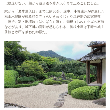
は物足りない。麓から遊歩道を歩き天守まで上ることにした。
駅から「遊歩道入口」までは約30分。途中、小堀遠州が作庭した
枯山水庭園が残る頼久寺（らいきゅうじ）や江戸期の武家屋敷
（旧折井家・旧埴原（はいばら）家）、御根（おね）小屋の石垣
などがあり、城下町の面影が感じられる。御根小屋は平時の城主
居館と政庁を兼ねた御殿だ。