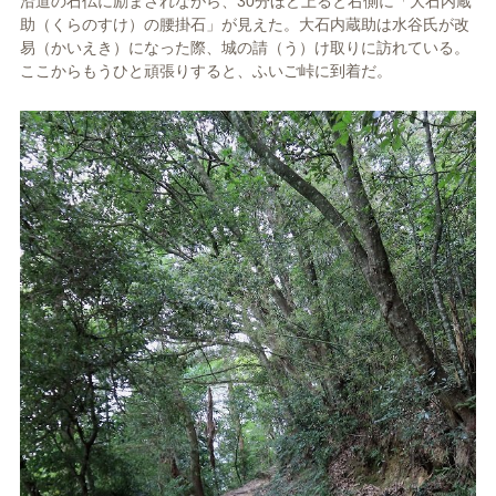
沿道の石仏に励まされながら、30分ほど上ると右側に「大石内蔵
助（くらのすけ）の腰掛石」が見えた。大石内蔵助は水谷氏が改
易（かいえき）になった際、城の請（う）け取りに訪れている。
ここからもうひと頑張りすると、ふいご峠に到着だ。