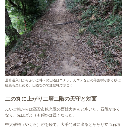
遊歩道入口からふいご峠への山道はコナラ、カエデなどの落葉樹が多く秋は
紅葉も楽しめる。山道なので運動靴で歩こう
二の丸に上がり二層二階の天守と対面
ふいご峠からは高梁市観光課の西雄大さんと歩いた。石段が多く
なり、先ほどよりも傾斜は緩くなった。
中太鼓櫓（やぐら）跡を経て、大手門跡に出るとそそり立つ石垣