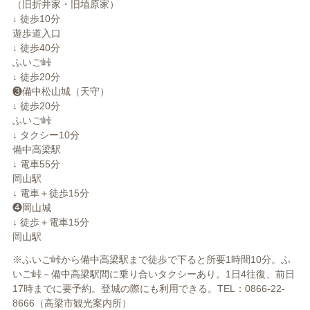
（旧折井家・旧埴原家）
↓ 徒歩10分
遊歩道入口
↓ 徒歩40分
ふいご峠
↓ 徒歩20分
❸備中松山城（天守）
↓ 徒歩20分
ふいご峠
↓ タクシー10分
備中高梁駅
↓ 電車55分
岡山駅
↓ 電車＋徒歩15分
❹岡山城
↓ 徒歩＋電車15分
岡山駅
※ふいご峠から備中高梁駅まで徒歩で下ると所要1時間10分。ふ
いご峠－備中高梁駅間に乗り合いタクシーあり。1日4往復、前日
17時までに要予約。登城の際にも利用できる。TEL：0866-22-
8666（高梁市観光案内所）