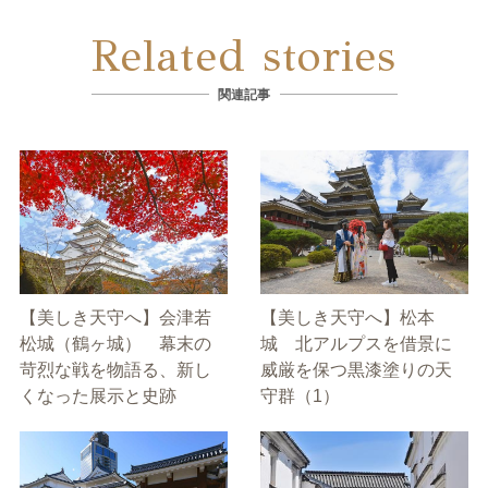
Related stories
関連記事
【美しき天守へ】会津若
【美しき天守へ】松本
松城（鶴ヶ城） 幕末の
城 北アルプスを借景に
苛烈な戦を物語る、新し
威厳を保つ黒漆塗りの天
くなった展示と史跡
守群（1）