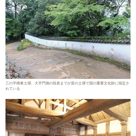
三の平櫓東土塀。大手門側の段差までが昔の土塀で国の重要文化財に指定さ
れている