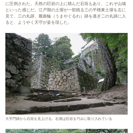
に圧倒された。天然の巨岩の上に積んだ石垣もあり、これぞ山城
といった感じだ。江戸期の土塀が一部残る三の平櫓東土塀を左に
見て、三の丸跡、厩曲輪（うまやぐるわ）跡を過ぎ二の丸跡に入
ると、ようやく天守が姿を現した。
大手門跡から石垣を見上げる。右側は巨岩を巧みに取り入れている