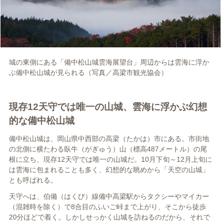
城の東側にある「備中松山城雲海展望台」周辺からは雲海に浮か
ぶ備中松山城が見られる（写真／高梁市観光協会）
現存12天守では唯一の山城、雲海に浮かぶ幻想
的な備中松山城
備中松山城は、岡山県中西部の高梁（たかは）市にある。市街地
の北側に横たわる臥牛（がぎゅう）山（標高487メートル）の尾
根に立ち、現存12天守では唯一の山城だ。10月下旬～12月上旬に
は雲海に包まれることも多く、幻想的な眺めから「天空の山城」
とも呼ばれる。
天守へは、伯備（はくび）線備中高梁駅からタクシーやマイカー
（混雑時を除く）で8合目のふいご峠まで上がり、そこから徒歩
20分ほどで着く。しかしせっかく山城を訪ねるのだから、それで