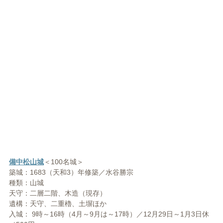
備中松山城
＜100名城＞
築城：1683（天和3）年修築／水谷勝宗
種類：山城
天守：二層二階、木造（現存）
遺構：天守、二重櫓、土塀ほか
入城： 9時～16時（4月～9月は～17時）／12月29日～1月3日休