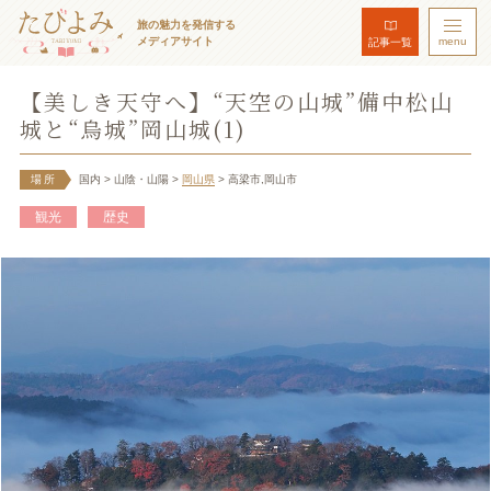
旅の魅力を発信する
メディアサイト
menu
記事一覧
【美しき天守へ】“天空の山城”備中松山
城と“烏城”岡山城(1)
場所
国内
> 山陰・山陽
>
岡山県
> 高梁市,岡山市
観光
歴史