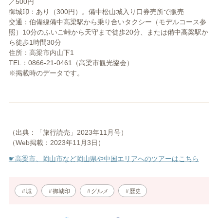
／500円
御城印：あり（300円）。備中松山城入り口券売所で販売
交通：伯備線備中高梁駅から乗り合いタクシー（モデルコース参
照）10分のふいご峠から天守まで徒歩20分、または備中高梁駅か
ら徒歩1時間30分
住所：高梁市内山下1
TEL：0866-21-0461（高梁市観光協会）
※掲載時のデータです。
（出典：「旅行読売」2023年11月号）
（Web掲載：2023年11月3日）
☛高梁市、岡山市など岡山県や中国エリアへのツアーはこちら
城
御城印
グルメ
歴史