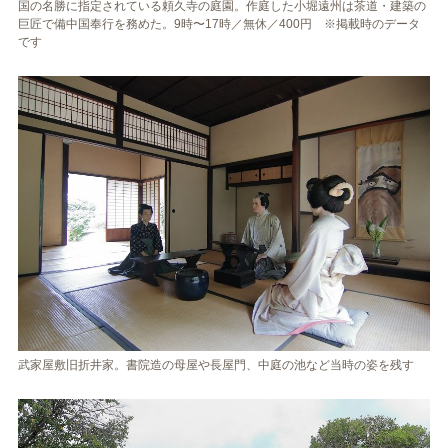
国の名勝に指定されている頼久寺の庭園。作庭した小堀遠州は茶道・建築の
巨匠で備中国奉行を務めた。9時〜17時／無休／400円 ※掲載時のデータ
です
武家屋敷旧折井家。書院造の母屋や長屋門、中庭の池など当時の姿を残す