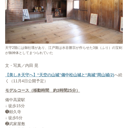
天守2階には御社壇があり、江戸期は水谷勝宗が作らせた3振（ふり）の宝剣
が御神体としてまつられていた
文・写真／内田 晃
【美しき天守へ】“天空の山城”備中松山城と“烏城”岡山城(2)
へ続
く（11月4日公開予定）
モデルコース（移動時間 約3時間25分）
備中高梁駅
↓ 徒歩15分
❶頼久寺
↓ 徒歩5分
❷武家屋敷