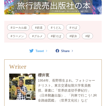
ローカル線
鉄道
うどん
そば
ラーメン
グルメ
駅そば
駅弁
駅
Tweet
Share
Writer
櫻井寛
1954年、長野県生まれ。フォトジャー
ナリスト。東京交通短期大学客員教
授。著書に「世界鉄道切手夢紀行」
（日本郵趣出版）、「列車で行こう! JR
全路線図鑑」（世界文化社）など