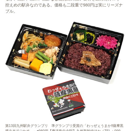
控えめの駅弁なのである。価格も二段重で980円は実にリーズナ
ブル。
第13回九州駅弁グランプリ 準グランプリ受賞の「わっぜぇうまか!!薩摩黒
膳弁当でごわす。」◉980円【鹿児島中央駅】九州新幹線ほか／TEL：099-