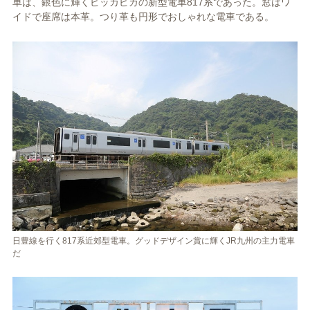
車は、銀色に輝くピッカピカの新型電車817系であった。窓はワ
イドで座席は本革。つり革も円形でおしゃれな電車である。
日豊線を行く817系近郊型電車。グッドデザイン賞に輝くJR九州の主力電車
だ