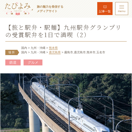
旅の魅力を発信する
メディアサイト
menu
記事一覧
【旅と駅弁・駅麺】九州駅弁グランプリ
の受賞駅弁を1日で満喫（2）
国内
> 九州・沖縄
>
熊本県
場所
国内
> 九州・沖縄
>
鹿児島県
> 霧島市,鹿児島市,熊本市,玉名市
鉄道
グルメ