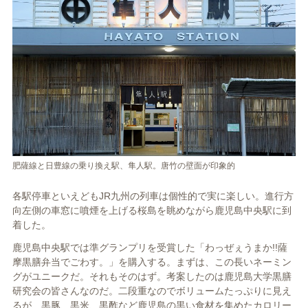
肥薩線と日豊線の乗り換え駅、隼人駅。唐竹の壁面が印象的
各駅停車といえどもJR九州の列車は個性的で実に楽しい。進行方
向左側の車窓に噴煙を上げる桜島を眺めながら鹿児島中央駅に到
着した。
鹿児島中央駅では準グランプリを受賞した「わっぜぇうまか!!薩
摩黒膳弁当でごわす。」を購入する。まずは、この長いネーミン
グがユニークだ。それもそのはず。考案したのは鹿児島大学黒膳
研究会の皆さんなのだ。二段重なのでボリュームたっぷりに見え
るが、黒豚、黒米、黒酢など鹿児島の黒い食材を集めたカロリー