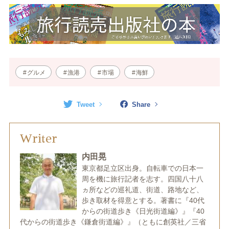
グルメ
漁港
市場
海鮮
Tweet
Share
Writer
内田晃
東京都足立区出身。自転車での日本一
周を機に旅行記者を志す。四国八十八
ヵ所などの巡礼道、街道、路地など、
歩き取材を得意とする。著書に『40代
からの街道歩き《日光街道編》』『40
代からの街道歩き《鎌倉街道編》』（ともに創英社／三省