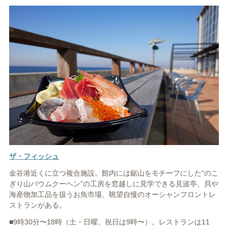
ザ・フィッシュ
金谷港近くに立つ複合施設。館内には鋸山をモチーフにした“のこ
ぎり山バウムクーヘン”の工房を窓越しに見学できる見波亭、貝や
海産物加工品を扱うお魚市場、眺望自慢のオーシャンフロントレ
ストランがある。
■9時30分〜18時（土・日曜、祝日は9時〜）。レストランは11