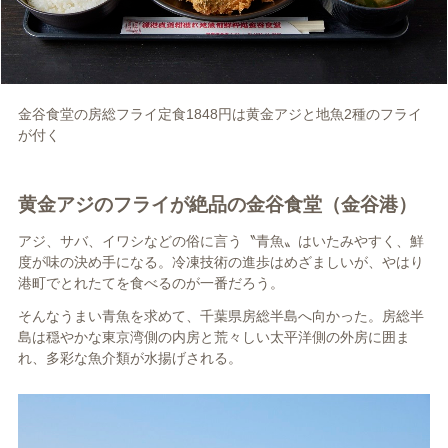
金谷食堂の房総フライ定食1848円は黄金アジと地魚2種のフライ
が付く
黄金アジのフライが絶品の金谷食堂（金谷港）
アジ、サバ、イワシなどの俗に言う〝青魚〟はいたみやすく、鮮
度が味の決め手になる。冷凍技術の進歩はめざましいが、やはり
港町でとれたてを食べるのが一番だろう。
そんなうまい青魚を求めて、千葉県房総半島へ向かった。房総半
島は穏やかな東京湾側の内房と荒々しい太平洋側の外房に囲ま
れ、多彩な魚介類が水揚げされる。