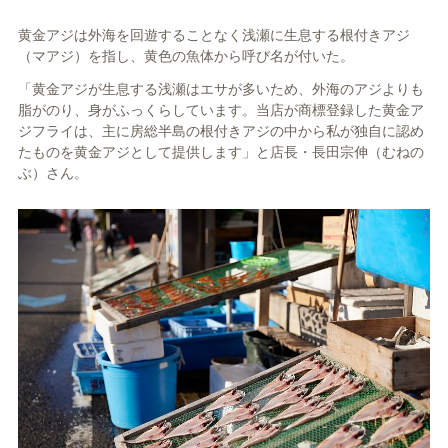
黄金アジは外海を回遊することなく浅瀬に生息する根付きアジ
（マアジ）を指し、黄色の魚体から呼び名が付いた。
「黄金アジが生息する浅瀬はエサが多いため、外海のアジよりも
脂がのり、身がふっくらしています。当店が商標登録した黄金ア
ジフライは、主に房総半島の根付きアジの中から私が独自に認め
たものを黄金アジとして提供します」と店長・長田宗伸（むねの
ぶ）さん。