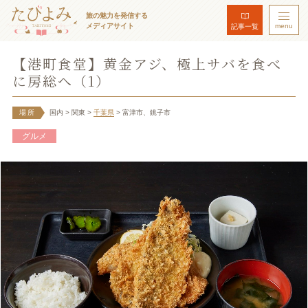
旅の魅力を発信する
メディアサイト
menu
記事一覧
【港町食堂】黄金アジ、極上サバを食べ
に房総へ（1）
場所
国内
> 関東
>
千葉県
> 富津市、銚子市
グルメ