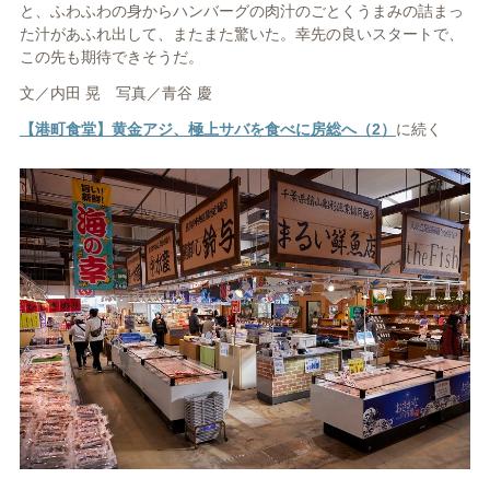
と、ふわふわの身からハンバーグの肉汁のごとくうまみの詰まっ
た汁があふれ出して、またまた驚いた。幸先の良いスタートで、
この先も期待できそうだ。
文／内田 晃 写真／青谷 慶
【港町食堂】黄金アジ、極上サバを食べに房総へ（2）
に続く