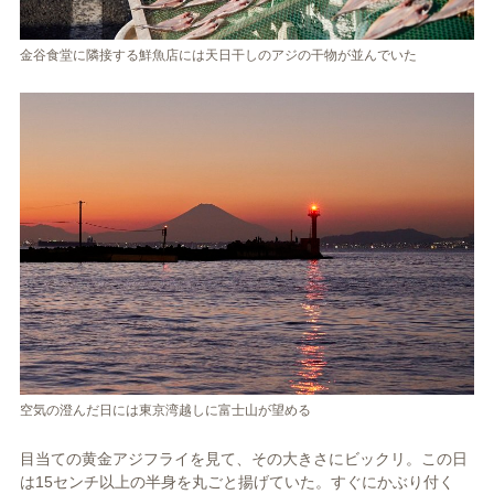
金谷食堂に隣接する鮮魚店には天日干しのアジの干物が並んでいた
空気の澄んだ日には東京湾越しに富士山が望める
目当ての黄金アジフライを見て、その大きさにビックリ。この日
は15センチ以上の半身を丸ごと揚げていた。すぐにかぶり付く