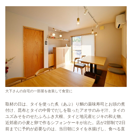
大下さんの自宅の一部屋を改装して食堂に
取材の日は、タイを使った炙（あぶ）り鯛の薬味寿司とお頭の煮
付け、昆布とタイの中骨でだしを取ったアオサのみそ汁、タイの
ユズみそをのせたふろふき大根、タイと地元産ヒジキの和え物、
近郊産の小麦と卵で作るシフォンケーキが出た。店が2部制で2日
前までに予約が必要なのは、当日朝にタイを水揚げし、食べる直