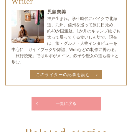
Writer
児島奈美
神戸生まれ。学生時代にバイクで北海
道、九州、信州を巡って旅に目覚め、
約40か国渡航。1か月のキャンプ旅でも
太って帰ってくる食いしん坊で、現在
は、旅・グルメ・人物インタビューを
中心に、ガイドブックや雑誌、Webなどの制作に携わる。
「旅行読売」ではルポがメイン。鉄子や歴女の道も着々と
歩む。
このライターの記事を読む
一覧に戻る