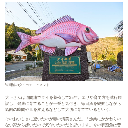
迫間浦のタイのモニュメント
大下さんは迫間浦でタイを養殖して35年。エサや育て方を試行錯
誤し、健康に育てることが一番と気付き、毎日魚を観察しながら
給餌の時間や量を変えるなどして大切に育てているという。
そのおいしさに驚いたのが妻の清美さんだ。「漁業にかかわりの
ない家から嫁いだので気付いたのだと思います。今の養殖魚は昔