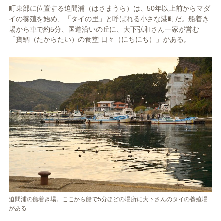
町東部に位置する迫間浦（はさまうら）は、50年以上前からマダ
イの養殖を始め、「タイの里」と呼ばれる小さな港町だ。船着き
場から車で約5分、国道沿いの丘に、大下弘和さん一家が営む
「寶鯛（たからたい）の食堂 日々（にちにち）」がある。
迫間浦の船着き場。ここから船で5分ほどの場所に大下さんのタイの養殖場
がある