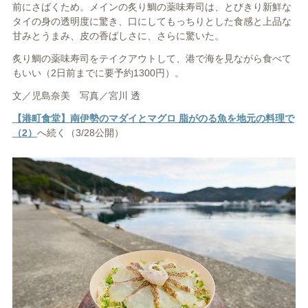
前にさばくため。メインの炙り鯛の薬味寿司は、とびきり新鮮な
タイの身の透明度に驚き、口にしてもっちりとした食感と上品な
甘みとうまみ、皮の香ばしさに、さらに驚いた。
炙り鯛の薬味寿司をテイクアウトして、港で海を見ながら食べて
もいい（2日前までに要予約1300円）。
文／児島奈美 写真／宮川 透
【港町食堂】南伊勢のマダイとマグロ 脂がのる魚を地元の料理で
（2）
へ続く（3/28公開）