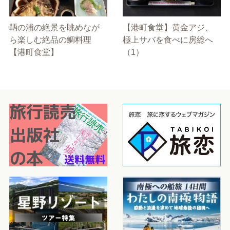
鞆の浦の絶景を眺めなが
【港町食堂】黄金アジ、
ら楽しむ絶品の鯛料理
極上サバを食べに房総へ
【港町食堂】
（1）