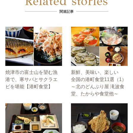
Related stories
関連記事
焼津市の富士山を望む漁
新鮮、美味い、楽しい
港で、寒サバとサクラエ
全国の港町食堂11選（1）
ビを堪能【港町食堂】
～北のどんぶり屋 滝波食
堂、たからや食堂他～