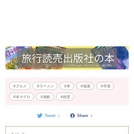
グルメ
ラーメン
丼
漁港
市場
本マグロ
海鮮
絶景
Tweet
Share