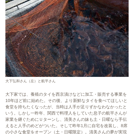
大下弘和さん（左）と航平さん
大下家では、養殖のタイを西京漬けなどに加工・販売する事業を
10年ほど前に始めた。その後、より新鮮なタイを食べてほしいと
食堂を持ちたくなったが、当時は人手が足りずかなわなかったと
いう。しかし一昨年、関西で料理人をしていた息子の航平さんが
家業を継ぐためにＵターンし、清美さんの妹も土・日曜なら手伝
えると人手のめどがついた。そして昨年1月に自宅を改装し、8席
の小さな食堂をオープン（土・日曜限定）。清美さんの夢が実現