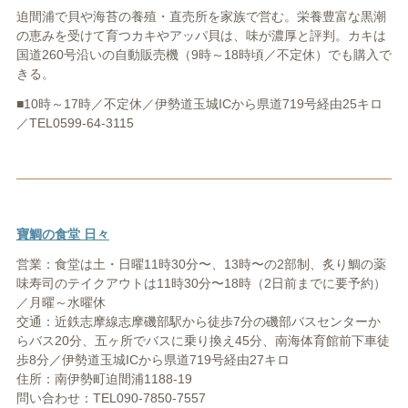
迫間浦で貝や海苔の養殖・直売所を家族で営む。栄養豊富な黒潮
の恵みを受けて育つカキやアッパ貝は、味が濃厚と評判。カキは
国道260号沿いの自動販売機（9時～18時頃／不定休）でも購入で
きる。
■10時～17時／不定休／伊勢道玉城ICから県道719号経由25キロ
／TEL0599-64-3115
寶鯛の食堂 日々
営業：食堂は土・日曜11時30分〜、13時〜の2部制、炙り鯛の薬
味寿司のテイクアウトは11時30分〜18時（2日前までに要予約）
／月曜～水曜休
交通：近鉄志摩線志摩磯部駅から徒歩7分の磯部バスセンターか
らバス20分、五ヶ所でバスに乗り換え45分、南海体育館前下車徒
歩8分／伊勢道玉城ICから県道719号経由27キロ
住所：南伊勢町迫間浦1188-19
問い合わせ：TEL090-7850-7557