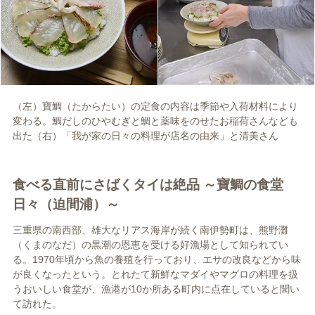
（左）寶鯛（たからたい）の定食の内容は季節や入荷材料により
変わる。鯛だしのひやむぎと鯛と薬味をのせたお稲荷さんなども
出た（右）「我が家の日々の料理が店名の由来」と清美さん
食べる直前にさばくタイは絶品 ～寶鯛の食堂
日々（迫間浦）～
三重県の南西部、雄大なリアス海岸が続く南伊勢町は、熊野灘
（くまのなだ）の黒潮の恩恵を受ける好漁場として知られてい
る。1970年頃から魚の養殖を行っており、エサの改良などから味
が良くなったという。とれたて新鮮なマダイやマグロの料理を扱
うおいしい食堂が、漁港が10か所ある町内に点在していると聞い
て訪れた。