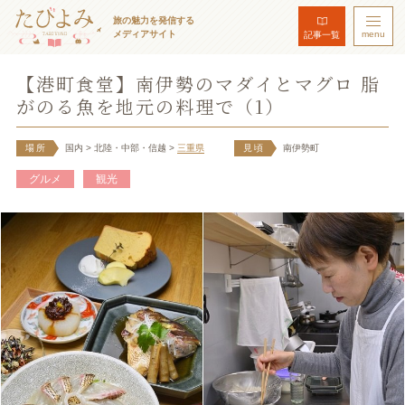
旅の魅力を発信する
メディアサイト
menu
記事一覧
【港町食堂】南伊勢のマダイとマグロ 脂
がのる魚を地元の料理で（1）
場所
国内
> 北陸・中部・信越
>
三重県
見頃
南伊勢町
グルメ
観光