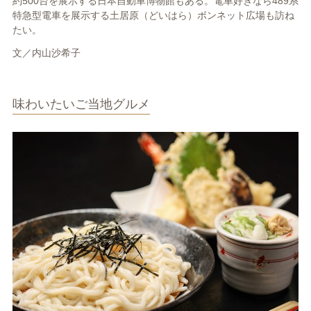
約500台を展示する日本自動車博物館もある。電車好きなら489系
特急型電車を展示する土居原（どいはら）ボンネット広場も訪ね
たい。
文／内山沙希子
味わいたいご当地グルメ