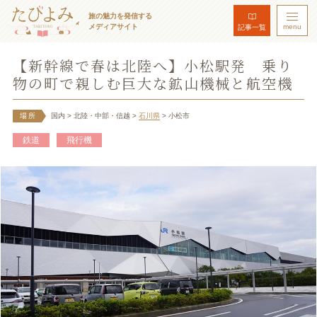
旅の魅力を発信する
メディアサイト
menu
記事一覧
【新幹線で春は北陸へ】小松駅発 乗り
物の町で親しむ巨大な鉱山機械と航空機
場所
国内
> 北陸・中部・信越
>
石川県
> 小松市
鉄道
飛行機