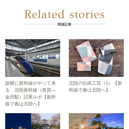
Related stories
関連記事
故郷に新幹線がやって来
北陸の伝統工芸（1）【新
る 北陸新幹線（敦賀―
幹線で春は北陸へ】
金沢駅）試乗ルポ【新幹
線で春は北陸へ】