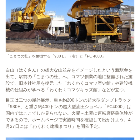
「こまつの杜」を象徴する「930 E」（右）と「PC 4000」
白山（はくさん）の雄大な山並みをイメージしたという新駅舎を
出て、駅前の「こまつの杜」へ。コマツ創業の地に整備された施
設で、旧本社社屋を復元した「わくわくコマツ歴史館」や建設機
械の仕組みが学べる「わくわくコマツキッズ館」などが立つ。
目玉は二つの屋外展示。重さ約200トンの超大型ダンプトラック
「930E」と重さ約400トンの超大型油圧ショベル「PC4000」は
国内ではここでしか見られない。火曜～土曜に運転席搭乗体験が
できるので、ホームページで実施時間を確認して出かけよう。4
月27日には「わくわく建機まつり」を開催予定。