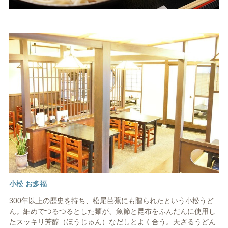
小松 お多福
300年以上の歴史を持ち、松尾芭蕉にも贈られたという小松うど
ん。細めでつるつるとした麺が、魚節と昆布をふんだんに使用し
たスッキリ芳醇（ほうじゅん）なだしとよく合う。天ざるうどん