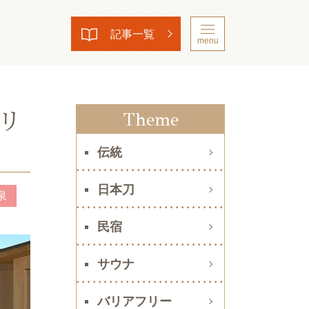
記事一覧
menu
リ
Theme
伝統
日本刀
泉
民宿
サウナ
バリアフリー