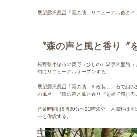
展望露天風呂「雲の助」リニューアル後のイ
〝森の声と風と香り〞
長野県小諸市の菱野（ひしの）温泉常盤館（
旬にリニューアルオープンする。
展望露天風呂「雲の助」を改装し、石で組み
の風呂、〝森の声と風と香り〞を裸で感じる
営業時間は6時30分〜21時30分。入場料は平
ーも併設する。