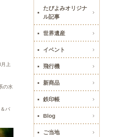
たびよみオリジナ
ル記事
世界遺産
イベント
8月上
飛行機
新商品
系の水
鉄印帳
ェ＆バ
Blog
ご当地