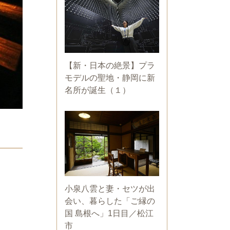
【新・日本の絶景】プラ
モデルの聖地・静岡に新
名所が誕生（１）
小泉八雲と妻・セツが出
会い、暮らした「ご縁の
国 島根へ」1日目／松江
市