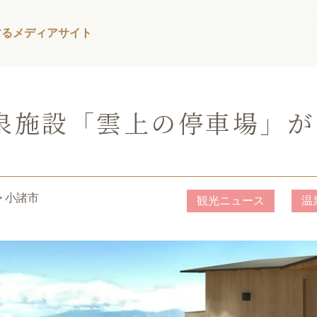
する
メディアサイト
泉施設「雲上の停車場」が
> 小諸市
観光ニュース
温