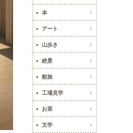
本
アート
山歩き
絶景
船旅
工場見学
お茶
文学