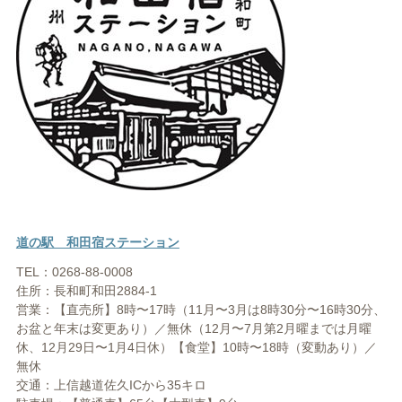
道の駅 和田宿ステーション
TEL：0268-88-0008
住所：長和町和田2884-1
営業：【直売所】8時〜17時（11月〜3月は8時30分〜16時30分、
お盆と年末は変更あり）／無休（12月〜7月第2月曜までは月曜
休、12月29日〜1月4日休）【食堂】10時〜18時（変動あり）／
無休
交通：上信越道佐久ICから35キロ