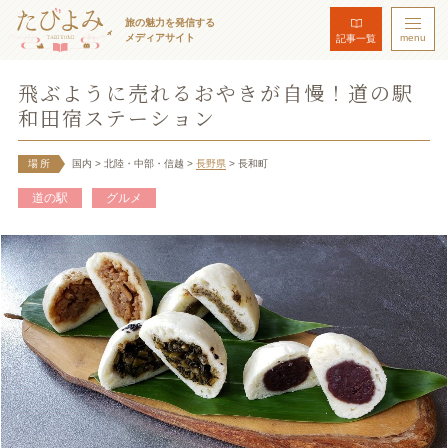
旅の魅力を発信する
メディアサイト
menu
記事一覧
飛ぶように売れるおやきが自慢！道の駅
和田宿ステーション
場所
国内
> 北陸・中部・信越
>
長野県
> 長和町
道の駅
グルメ