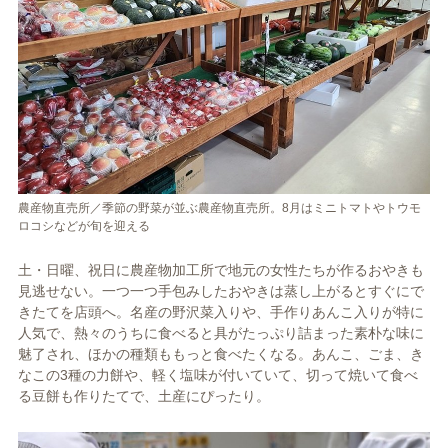
農産物直売所／季節の野菜が並ぶ農産物直売所。8月はミニトマトやトウモ
ロコシなどが旬を迎える
土・日曜、祝日に農産物加工所で地元の女性たちが作るおやきも
見逃せない。一つ一つ手包みしたおやきは蒸し上がるとすぐにで
きたてを店頭へ。名産の野沢菜入りや、手作りあんこ入りが特に
人気で、熱々のうちに食べると具がたっぷり詰まった素朴な味に
魅了され、ほかの種類ももっと食べたくなる。あんこ、ごま、き
なこの3種の力餅や、軽く塩味が付いていて、切って焼いて食べ
る豆餅も作りたてで、土産にぴったり。