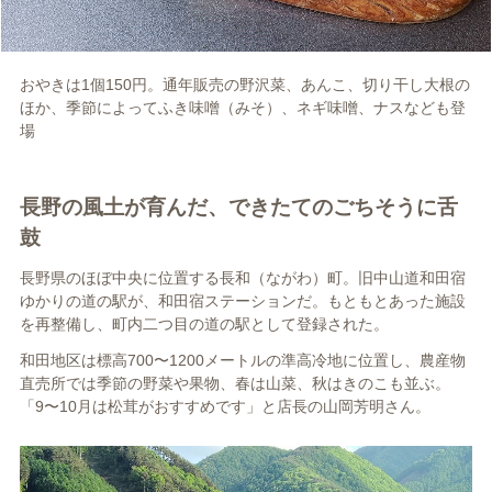
おやきは1個150円。通年販売の野沢菜、あんこ、切り干し大根の
ほか、季節によってふき味噌（みそ）、ネギ味噌、ナスなども登
場
長野の風土が育んだ、できたてのごちそうに舌
鼓
長野県のほぼ中央に位置する長和（ながわ）町。旧中山道和田宿
ゆかりの道の駅が、和田宿ステーションだ。もともとあった施設
を再整備し、町内二つ目の道の駅として登録された。
和田地区は標高700〜1200メートルの準高冷地に位置し、農産物
直売所では季節の野菜や果物、春は山菜、秋はきのこも並ぶ。
「9〜10月は松茸がおすすめです」と店長の山岡芳明さん。