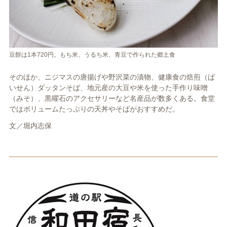
豆餅は1本720円。もち米、うるち米、青豆で作られた郷土食
そのほか、ニジマスの唐揚げや野沢菜の漬物、健康食の焙煎（ば
いせん）ダッタンそば、地元産の大豆や米を使った手作り味噌
（みそ）、黒曜石のアクセサリーなど名産品が数多くある。食堂
ではボリュームたっぷりの天丼やそばがおすすめだ。
文／堀内志保