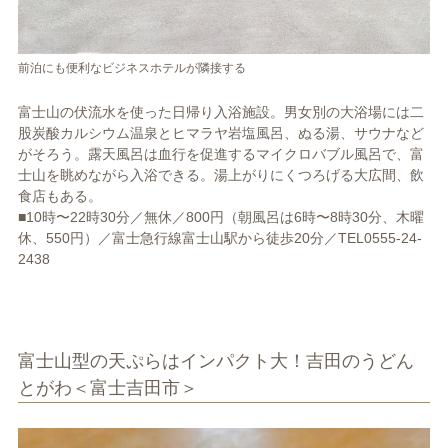
前泊にも便利なビジネスホテルが隣接する
富士山の伏流水を使った日帰り入浴施設。男女別の大浴場には二
股炭酸カルシウム温泉とヒマラヤ岩塩風呂、ぬる湯、サウナなど
がそろう。露天風呂は血行を促進するマイクロバブル風呂で、富
士山を眺めながら入浴できる。湯上がりにくつろげる大広間、飲
食店もある。
■10時〜22時30分／無休／800円（朝風呂は6時〜8時30分、木曜
休、550円）／富士急行線富士山駅から徒歩20分／TEL0555-24-
2438
富士山型の天ぷらはインパクト大！吉田のうどん
とがわ＜富士吉田市＞