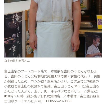
店主の外川新吾さん
富士山駅のフードコート店で、本格的な吉田のうどんが味わえ
る。吉田のうどんは昭和期に織物工場で働く女性に代わり、男性
が製麺したため、コシが強く腹もちがよい。この店では3種類の
小麦粉と富士山の伏流水で製麺。富士山うどん840円は富士山を
かたどった天ぷら、玉子、肉、キャベツなどボリューム満点だ。
■10時〜18時（麺が売り切れ次第閉店）／木曜休／富士急行線富
士山駅ターミナルビル内／TEL0555-23-9858