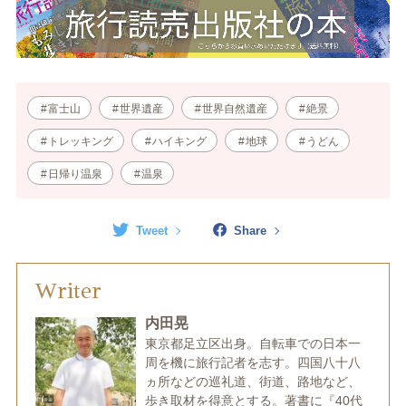
富士山
世界遺産
世界自然遺産
絶景
トレッキング
ハイキング
地球
うどん
日帰り温泉
温泉
Tweet
Share
Writer
内田晃
東京都足立区出身。自転車での日本一
周を機に旅行記者を志す。四国八十八
ヵ所などの巡礼道、街道、路地など、
歩き取材を得意とする。著書に『40代