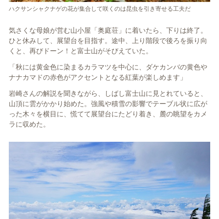
ハクサンシャクナゲの花が集合して咲くのは昆虫を引き寄せる工夫だ
気さくな母娘が営む山小屋「奥庭荘」に着いたら、下りは終了。
ひと休みして、展望台を目指す。途中、上り階段で後ろを振り向
くと、再びドーン！と富士山がそびえていた。
「秋には黄金色に染まるカラマツを中心に、ダケカンバの黄色や
ナナカマドの赤色がアクセントとなる紅葉が楽しめます」
岩崎さんの解説を聞きながら、しばし富士山に見とれていると、
山頂に雲がかかり始めた。強風や積雪の影響でテーブル状に広が
った木々を横目に、慌てて展望台にたどり着き、麓の眺望をカメ
ラに収めた。