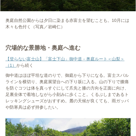
奥庭自然公園からは夕日に染まる赤富士を望むことも。10月には
木々も色付く（写真／岩崎仁）
穴場的な景勝地・奥庭へ進む
【登らない富士山】「富士下山」御中道－奥庭ルート＜山梨＞
（1）
から続く
御中道はほぼ平坦な道のりで、御庭から下りになる。富士スバル
ラインを横切り、奥庭展望台への下り坂に入る。山の下りで膝痛
を防ぐコツは体を真っすぐにして爪先と膝の方向を正面に向け、
足裏全体で着地しながら小刻みに歩くこと。くるぶしまであるト
レッキングシューズがおすすめ。麓の天候が良くても、雨ガッパ
や防寒具は必ず持参したい。