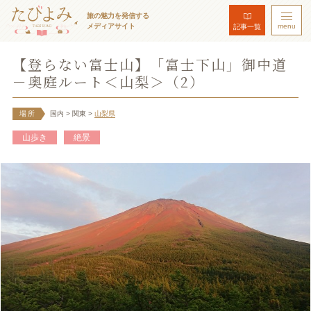
旅の魅力を発信する
メディアサイト
menu
記事一覧
【登らない富士山】「富士下山」御中道
－奥庭ルート＜山梨＞（2）
場所
国内
> 関東
>
山梨県
山歩き
絶景