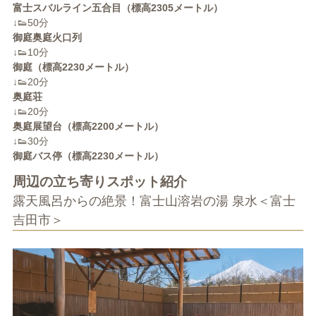
富士スバルライン五合目（標高2305メートル）
↓👟50分
御庭奥庭火口列
↓👟10分
御庭（標高2230メートル）
↓👟20分
奥庭荘
↓👟20分
奥庭展望台（標高2200メートル）
↓👟30分
御庭バス停（標高2230メートル）
周辺の立ち寄りスポット紹介
露天風呂からの絶景！富士山溶岩の湯 泉水＜富士
吉田市＞