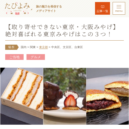
旅の魅力を発信する
メディアサイト
menu
記事一覧
【取り寄せできない東京・大阪みやげ】
絶対喜ばれる東京みやげはこの３つ！
場所
国内
> 関東
>
東京都
> 中央区、文京区、台東区
ご当地
グルメ