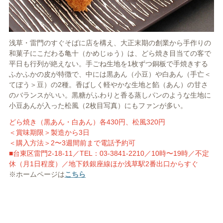
浅草・雷門のすぐそばに店を構え、大正末期の創業から手作りの
和菓子にこだわる亀十（かめじゅう）は、どら焼き目当ての客で
平日も行列が絶えない。手ごね生地を1枚ずつ銅板で手焼きする
ふかふかの皮が特徴で、中には黒あん（小豆）や白あん（手亡＜
てぼう＞豆）の2種。香ばしく軽やかな生地と餡（あん）の甘さ
のバランスがいい。黒糖がふわりと香る蒸しパンのような生地に
小豆あんが入った松風（2枚目写真）にもファンが多い。
どら焼き（黒あん・白あん）各430円、松風320円
＜賞味期限＞製造か
ら3日
＜購入方法＞2〜3週間前まで電話予約可
■台東区雷門2-18-
11／TEL：03-3841-2210／10時〜19時／不定
休（月1日程度）／
地下鉄銀座線ほか浅草駅2番出口からすぐ
※ホームページは
こちら