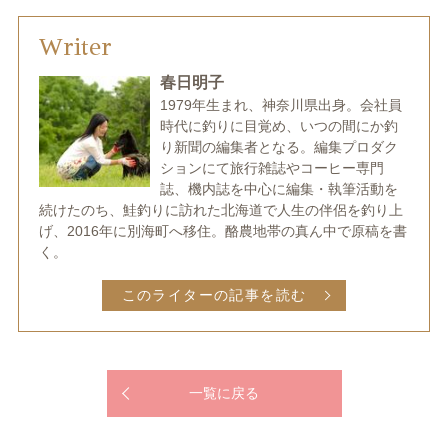
Writer
春日明子
1979年生まれ、神奈川県出身。会社員
時代に釣りに目覚め、いつの間にか釣
り新聞の編集者となる。編集プロダク
ションにて旅行雑誌やコーヒー専門
誌、機内誌を中心に編集・執筆活動を
続けたのち、鮭釣りに訪れた北海道で人生の伴侶を釣り上
げ、2016年に別海町へ移住。酪農地帯の真ん中で原稿を書
く。
このライターの記事を読む
一覧に戻る