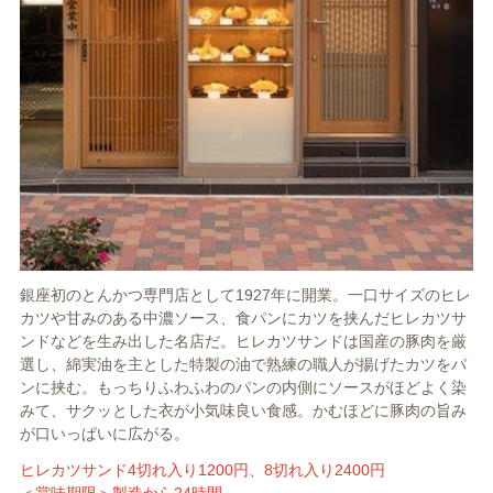
銀座初のとんかつ専門店として1927年に開業。一口サイズのヒレ
カツや甘みのある中濃ソース、食パンにカツを挟んだヒレカツサ
ンドなどを生み出した名店だ。ヒレカツサンドは国産の豚肉を厳
選し、綿実油を主とした特製の油で熟練の職人が揚げたカツをパ
ンに挟む。もっちりふわふわのパンの内側にソースがほどよく染
みて、サクッとした衣が小気味良い食感。かむほどに豚肉の旨み
が口いっぱいに広がる。
ヒレカツサンド4切れ入り1200円、8切れ入り2400円