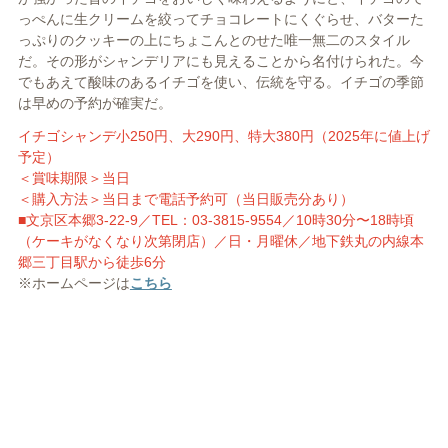
っぺんに生クリームを絞ってチョコレートにくぐらせ、バターた
っぷりのクッキーの上にちょこんとのせた唯一無二のスタイル
だ。その形がシャンデリアにも見えることから名付けられた。今
でもあえて酸味のあるイチゴを使い、伝統を守る。イチゴの季節
は早めの予約が確実だ。
イチゴシャンデ小250円、大290円、特大380円（2025年に値上げ
予定）
＜賞味期限＞当日
＜購入方法＞当日まで電話予約可（当日販売分あり）
■文京
区本郷3-22-9／TEL：03-3815-9554／10時30分〜18時頃
（ケーキがなく
なり次第閉店）／日・月曜休／地下鉄丸の内線本
郷三丁目駅から徒歩6分
※ホームページは
こちら