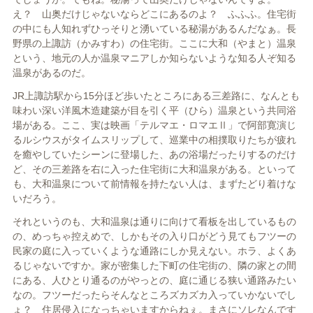
え？ 山奥だけじゃないならどこにあるのよ？ ふふふ。住宅街
の中にも人知れずひっそりと湧いている秘湯があるんだなぁ。長
野県の上諏訪（かみすわ）の住宅街。ここに大和（やまと）温泉
という、地元の人か温泉マニアしか知らないような知る人ぞ知る
温泉があるのだ。
JR上諏訪駅から15分ほど歩いたところにある三差路に、なんとも
味わい深い洋風木造建築が目を引く平（ひら）温泉という共同浴
場がある。ここ、実は映画「テルマエ・ロマエⅡ」で阿部寛演じ
るルシウスがタイムスリップして、巡業中の相撲取りたちが疲れ
を癒やしていたシーンに登場した、あの浴場だったりするのだけ
ど、その三差路を右に入った住宅街に大和温泉がある。といって
も、大和温泉について前情報を持たない人は、まずたどり着けな
いだろう。
それというのも、大和温泉は通りに向けて看板を出しているもの
の、めっちゃ控えめで、しかもその入り口がどう見てもフツーの
民家の庭に入っていくような通路にしか見えない。ホラ、よくあ
るじゃないですか。家が密集した下町の住宅街の、隣の家との間
にある、人ひとり通るのがやっとの、庭に通じる狭い通路みたい
なの。フツーだったらそんなところズカズカ入っていかないでし
ょ？ 住居侵入になっちゃいますからねぇ。まさにソレなんです