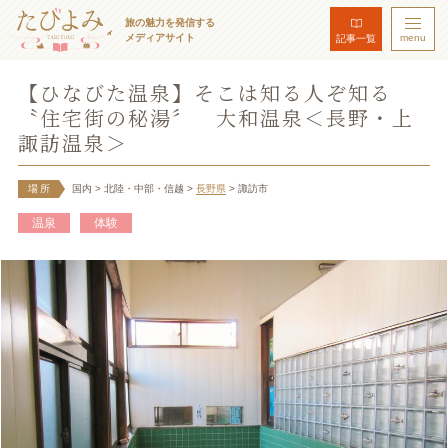
旅の魅力を発信する
メディアサイト
menu
記事一覧
【ひなびた温泉】そこは知る人ぞ知る
〝住宅街の秘湯〞 大和温泉＜長野・上
諏訪温泉＞
場所
国内
> 北陸・中部・信越
>
長野県
> 諏訪市
温泉
体験