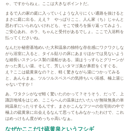
ゃ、ですからねぇ。ここは大きなポイントだ。
まるで人の家の庭に入っていくような入りにくい通路を抜けると
まさに庭に出る。ええ？ やっぱりここ、人ん家（ち）じゃんと
思わずにいられないけれども、そこで後ろを振り返ってみよう。
ご安心あれ、ホラ、ちゃんと受付があるでしょ。ここで入浴料を
払ってくださいね。
なんだか秘密基地めいた大和温泉の独特な存在感にワクワクしな
がら浴室に入ると、タイル貼りの床にあまりほかでは見ないよう
な細長いステンレス製の湯船がある。湯はうっすらとグリーンが
かった美しい湯。そして、芳しいタマゴ臭が鼻腔をくすぐる。
え？ここは硫黄泉なの？と、軽く驚きながら湯につかってみる
と、あんらまぁ、ツルツルスベスベの気持ちいい浴感。極上湯じ
ゃないですか！
あ、ワタクシがなぜ軽く驚いたのかって？そうそう、だって、上
諏訪地域をはじめ、ここらへんの温泉はだいたいが無味無臭の単
純温泉だったりするんです。まさかこんなフツーの住宅街の中で
極上の硫黄泉に出会えるなんて思ってもみなかったわけで、これ
はめっけもん度がめっちゃ高いなぁ。
なぜかここだけ硫黄泉というフシギ