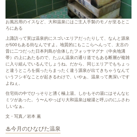
お風呂用のイスなど、大和温泉にはご主人手製のモノが至るとこ
ろにある
上諏訪って実は温泉的にスゴいエリアだったりして、なんと源泉
が500もある街なんですよ。地質的にもここらへんって、太古の
昔に二つだった日本列島が合体したフォッサマグナ（中央地溝
帯）の上にあたるので、たぶん温泉の通り道でもある断層が複雑
に入り組んでいるんでしょうね。だから、同じエリアでもちょっ
と違うところを掘ったらまったく違う源泉が出てきちゃうなんて
いうフシギなことが起きるわけで、いやぁ、温泉って奥深いです
よねぇ。
住宅街の中でひっそりと湧く極上湯。しかもその湯にはそんなヒ
ミツがあった。う〜んやっぱり大和温泉は秘湯と呼ぶのにふさわ
しいなぁ。
文・写真／岩本 薫
♨今月のひなびた温泉