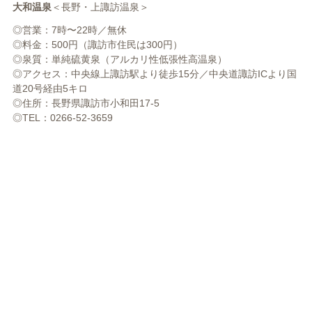
大和温泉
＜長野・上諏訪温泉＞
◎営業：7時〜22時／無休
◎料金：500円（諏訪市住民は300円）
◎泉質：単純硫黄泉（アルカリ性低張性高温泉）
◎アクセス：中央線上諏訪駅より徒歩15分／中央道諏訪ICより国
道20号経由5キロ
◎住所：長野県諏訪市小和田17-5
◎TEL：0266-52-3659