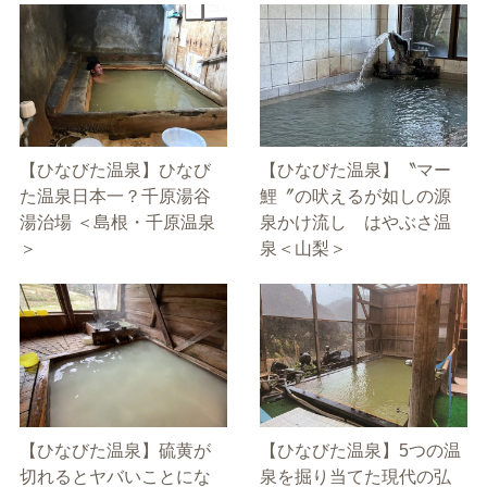
【ひなびた温泉】ひなび
【ひなびた温泉】〝マー
た温泉日本一？千原湯谷
鯉〞の吠えるが如しの源
湯治場 ＜島根・千原温泉
泉かけ流し はやぶさ温
＞
泉＜山梨＞
【ひなびた温泉】硫黄が
【ひなびた温泉】5つの温
切れるとヤバいことにな
泉を掘り当てた現代の弘