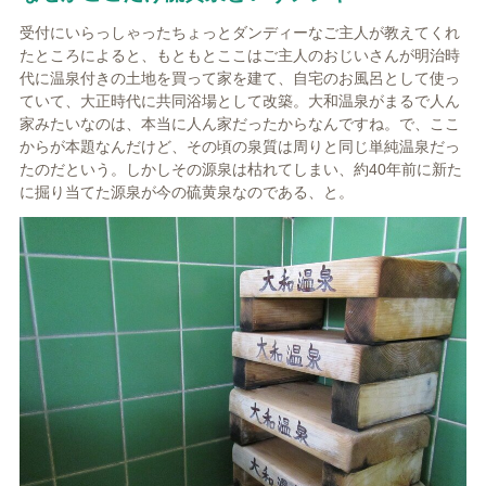
受付にいらっしゃったちょっとダンディーなご主人が教えてくれ
たところによると、もともとここはご主人のおじいさんが明治時
代に温泉付きの土地を買って家を建て、自宅のお風呂として使っ
ていて、大正時代に共同浴場として改築。大和温泉がまるで人ん
家みたいなのは、本当に人ん家だったからなんですね。で、ここ
からが本題なんだけど、その頃の泉質は周りと同じ単純温泉だっ
たのだという。しかしその源泉は枯れてしまい、約40年前に新た
に掘り当てた源泉が今の硫黄泉なのである、と。