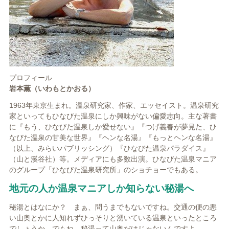
プロフィール
岩本薫（いわもとかおる）
1963年東京生まれ。温泉研究家、作家、エッセイスト。温泉研究
家といってもひなびた温泉にしか興味がない偏愛志向。主な著書
に『もう、ひなびた温泉しか愛せない』『つげ義春が夢見た、ひ
なびた温泉の甘美な世界』『ヘンな名湯』『もっとヘンな名湯』
（以上、みらいパブリッシング）『ひなびた温泉パラダイス』
（山と溪谷社）等。メディアにも多数出演。ひなびた温泉マニア
のグループ「ひなびた温泉研究所」のショチョーでもある。
地元の人か温泉マニアしか知らない秘湯へ
秘湯とはなにか？ まぁ、問うまでもないですね。交通の便の悪
い山奥とかに人知れずひっそりと湧いている温泉といったところ
でしょうか。でもね。秘湯って山奥だけじゃないんですよ。