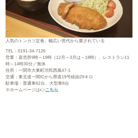
人気のトンカツ定食。幅広い世代から愛されている
TEL：0191-34-7126
営業：直売所9時～19時（12月～3月は～18時）、レストラン11
時～14時30分／無休
住所：一関市大東町渋民西風47-1
交通：東北道一関ICから県道19号経由29キロ
駐車場：普通車62台、大型車8台
※ホームページは👉
こちら