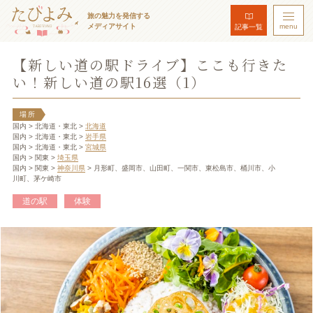
旅の魅力を発信する
メディアサイト
menu
記事一覧
【新しい道の駅ドライブ】ここも行きた
い！新しい道の駅16選（1）
場所
国内
> 北海道・東北
>
北海道
国内
> 北海道・東北
>
岩手県
国内
> 北海道・東北
>
宮城県
国内
> 関東
>
埼玉県
国内
> 関東
>
神奈川県
> 月形町、盛岡市、山田町、一関市、東松島市、桶川市、小
川町、茅ケ崎市
道の駅
体験