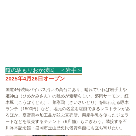
道の駅もりおか渋民 ＜岩手＞
2025年4月26日オープン
国道4号渋民バイパス沿いの高台にあり、晴れていれば岩手山や
姫神山（ひめかみさん）の眺めが素晴らしい。盛岡サーモン、紅
木豚（こうぼくとん）、菜彩鶏（さいさいどり）を味わえる啄木
ランチ（1500円）など、地元の名産を堪能できるレストランがあ
るほか、夏野菜や加工品が並ぶ直売所、県産牛乳を使ったジェラ
ートなどを販売するテナント（6店舗）もにぎわう。隣接する石
川啄木記念館・盛岡市玉山歴史民俗資料館にも立ち寄りたい。