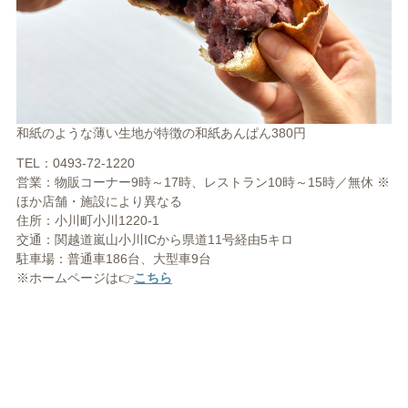
和紙のような薄い生地が特徴の和紙あんぱん380円
TEL：0493-72-1220
営業：物販コーナー9時～17時、レストラン10時～15時／無休 ※
ほか店舗・施設により異なる
住所：小川町小川1220-1
交通：関越道嵐山小川ICから県道11号経由5キロ
駐車場：普通車186台、大型車9台
※ホームページは👉
こちら