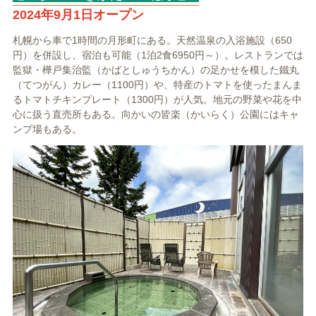
2024年9月1日オープン
札幌から車で1時間の月形町にある。天然温泉の入浴施設（650
円）を併設し、宿泊も可能（1泊2食6950円～）。レストランでは
監獄・樺戸集治監（かばとしゅうちかん）の足かせを模した鐵丸
（てつがん）カレー（1100円）や、特産のトマトを使ったまんま
るトマトチキンプレート（1300円）が人気。地元の野菜や花を中
心に扱う直売所もある。向かいの皆楽（かいらく）公園にはキャ
ンプ場もある。