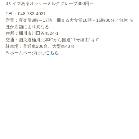
3サイズあるオッケーミルククレープ800円～
TEL：048-783-4031
営業：直売所9時～17時、桶まる大食堂10時～15時30分／無休 ※
ほか店舗により異なる
住所：桶川市川田谷4324-1
交通：圏央道桶川北本ICから国道17号経由1キロ
駐車場：普通車286台、大型車43台
※ホームページは👉
こちら