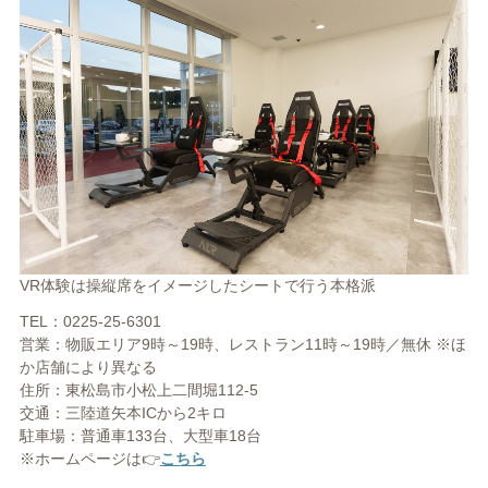
VR体験は操縦席をイメージしたシートで行う本格派
TEL：0225-25-6301
営業：物販エリア9時～19時、レストラン11時～19時／無休 ※ほ
か店舗により異なる
住所：東松島市小松上二間堀112-5
交通：三陸道矢本ICから2キロ
駐車場：普通車133台、大型車18台
※ホームページは👉
こちら