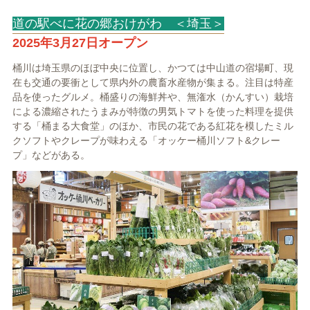
道の駅べに花の郷おけがわ ＜埼玉＞
2025年3月27日オープン
桶川は埼玉県のほぼ中央に位置し、かつては中山道の宿場町、現
在も交通の要衝として県内外の農畜水産物が集まる。注目は特産
品を使ったグルメ。桶盛りの海鮮丼や、無潅水（かんすい）栽培
による濃縮されたうまみが特徴の男気トマトを使った料理を提供
する「桶まる大食堂」のほか、市民の花である紅花を模したミル
クソフトやクレープが味わえる「オッケー桶川ソフト&クレー
プ」などがある。