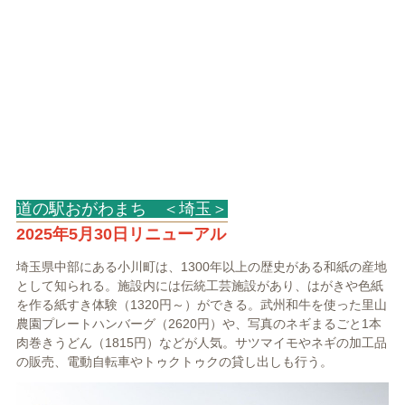
道の駅おがわまち ＜埼玉＞
2025年5月30日リニューアル
埼玉県中部にある小川町は、1300年以上の歴史がある和紙の産地
として知られる。施設内には伝統工芸施設があり、はがきや色紙
を作る紙すき体験（1320円～）ができる。武州和牛を使った里山
農園プレートハンバーグ（2620円）や、写真のネギまるごと1本
肉巻きうどん（1815円）などが人気。サツマイモやネギの加工品
の販売、電動自転車やトゥクトゥクの貸し出しも行う。