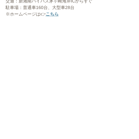
交通：新湘南バイパス茅ヶ崎海岸ICからすぐ
駐車場：普通車160台、大型車28台
※ホームページは👉
こちら