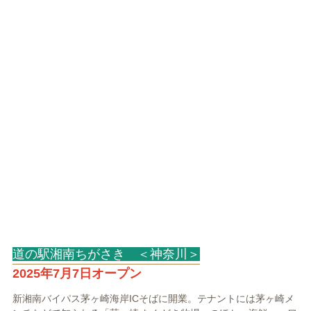
道の駅湘南ちがさき ＜神奈川＞
2025年7月7日オープン
新湘南バイパス茅ヶ崎海岸ICそばに開業。テナントには茅ヶ崎メ