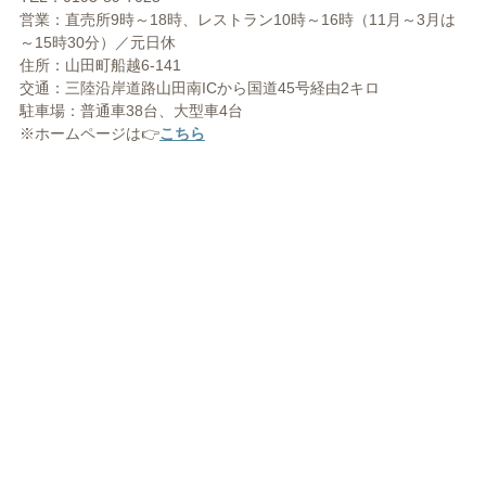
営業：直売所9時～18時、レストラン10時～16時（11月～3月は
～15時30分）／元日休
住所：山田町船越6-141
交通：三陸沿岸道路山田南ICから国道45号経由2キロ
駐車場：普通車38台、大型車4台
※ホームページは👉
こちら