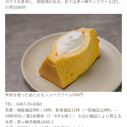
ガラスを多用し、開放感がある。右下は茅ヶ崎ナンプラーえぼし
の雫1080円
米粉を使ったあたかもシュークリーム550円
TEL：0467-33-6360
営業：物販施設9時～18時、飲食施設11時（一部施設は8時）～
18時30分／第2水曜休（7・8月を除く） ※ほか施設により異なる
住所：茅ヶ崎市柳島1546-1