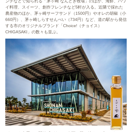
ンチなどで知られる「茅ヶ崎 なんどき牧場」のほか、海鮮、ハワ
イ料理、スイーツ、創作フレンチなど5軒が入る。近隣で採れた
農産物のほか、茅ヶ崎サーフサンド（1500円）やオレの胡椒（小
660円）、茅ヶ崎しらすせんべい（734円）など、道の駅から発信
する市のオリジナルブランド「Choice!（チョイス）
CHIGASAKI」の数々も並ぶ。