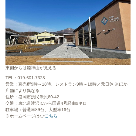
東側からは姫神山が見える
TEL：019-601-7323
営業：直売所9時～18時、レストラン9時～18時／元日休 ※ほか
店舗により異なる
住所：盛岡市渋民渋民80-42
交通：東北道滝沢ICから国道4号経由9キロ
駐車場：普通車89台、大型車16台
※ホームページは👉
こちら