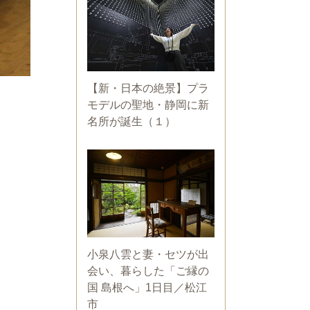
【新・日本の絶景】プラ
モデルの聖地・静岡に新
名所が誕生（１）
小泉八雲と妻・セツが出
会い、暮らした「ご縁の
国 島根へ」1日目／松江
市