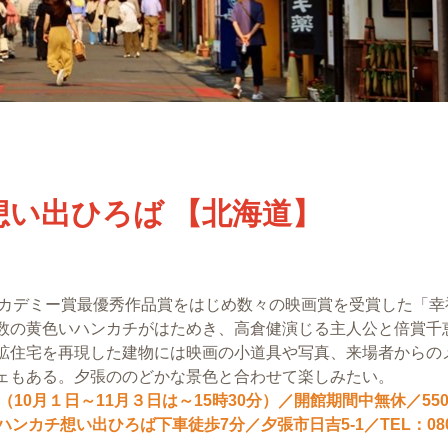
い出ひろば 【北海道】
日本アカデミー賞最優秀作品賞をはじめ数々の映画賞を受賞した「幸
数の黄色いハンカチがはためき、高倉健演じる主人公と倍賞千
鉱住宅を再現した建物には映画の小道具や写真、来場者からの
ェもある。夕張ののどかな景色と合わせて楽しみたい。
分（10月１日～11月３日は～15時30分）／開館期間中無休／55
ンカチ想い出ひろば下車徒歩7分／夕張市日吉5-1／TEL：080