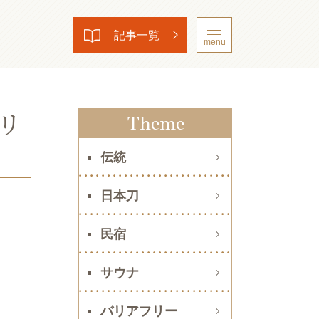
記事一覧
menu
リ
Theme
伝統
日本刀
民宿
サウナ
バリアフリー