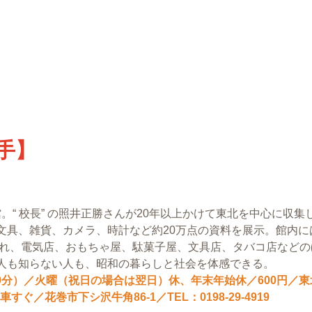
手】
館。“ 校長” の照井正勝さんが20年以上かけて東北を中心に収集
文具、雑貨、カメラ、時計など約20万点の資料を展示。館内に
され、電気店、おもちゃ屋、駄菓子屋、文具店、タバコ店などの
人も知らない人も、昭和の暮らしと社会を体感できる。
5時30分）／火曜（祝日の場合は翌日）休、年末年始休／600円／
／花巻市下シ沢牛角86-1／TEL：0198-29-4919