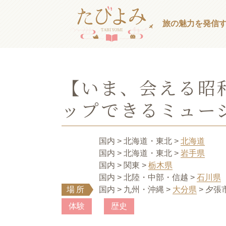
旅の魅力を発信
【いま、会える昭
ップできるミュー
国内
> 北海道・東北
>
北海道
国内
> 北海道・東北
>
岩手県
国内
> 関東
>
栃木県
国内
> 北陸・中部・信越
>
石川県
場所
国内
> 九州・沖縄
>
大分県
> 夕
体験
歴史