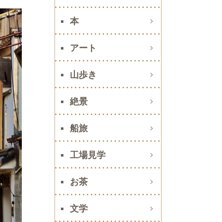
本
アート
山歩き
絶景
船旅
工場見学
お茶
文学