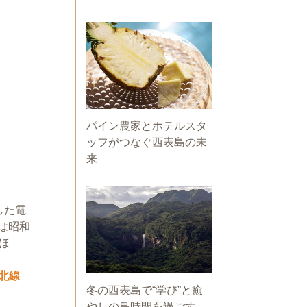
パイン農家とホテルスタ
ッフがつなぐ西表島の未
来
した電
は昭和
ほ
東北線
冬の西表島で“学び”と癒
やしの島時間を過ごす