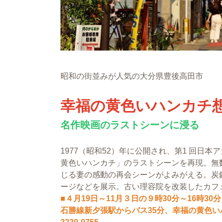
昭和の街並みが人気の大分県豊後高田市
幸福の黄色いハンカチ想
名作映画のラストシーンに浸る
1977（昭和52）年に公開され、第1 回
黄色いハンカチ」のラストシーンを再現。無
じる妻の感動の再会シーンがよみがえる。炭
ージなどを展示。古い理容院を改装したカフ
■４月19日～11月３日の９時30分～16時30
石勝線新夕張駅からバス35分、幸福の黄色いハ