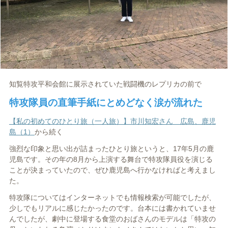
知覧特攻平和会館に展示されていた戦闘機のレプリカの前で
特攻隊員の直筆手紙にとめどなく涙が流れた
【私の初めてのひとり旅（一人旅）】市川知宏さん 広島、鹿児
島（1）
から続く
強烈な印象と思い出が詰まったひとり旅というと、17年5
月の鹿
児島です。その年の8月から上演する舞台で特攻隊員役を演じる
ことが決まっていたので、ぜひ鹿児島へ行かなければと考えまし
た。
特攻隊についてはインターネットでも情報検索が可能でしたが、
少しでもリアルに感じたかったのです。台本には書かれていませ
んでしたが、劇中に登場する食堂のおばさんのモデルは「特攻の