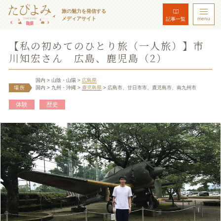
旅の魅力を発信する
メディアサイト
menu
記事一覧
【私の初めてのひとり旅（一人旅）】市
川知宏さん 広島、鹿児島（2）
国内
> 山陰・山陽
>
広島県
場所
国内
> 九州・沖縄
>
鹿児島県
> 広島市、廿日市市、鹿児島市、南九州市
体験
歴史