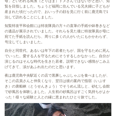
母」といわれる鳥濱（とりはま）
トメさんではないかと思い、知
覧を目指しました。ちょうど福岡に住んでいる兄夫婦に子どもが
産まれた頃だったので、おいっ子の顔を見に行く前に鹿児島で1
泊して訪れることにしました。
知覧特攻平和会館には特攻隊員の方々の直筆の手紙や鉢巻きなど
の遺品が展示されていました。それらを見た後に特攻隊員が母に
宛てた手紙を読んだら、周りに多くの人がいたにもかかわらず、
号泣してしまいました。
自分と同世代、あるいは年下の若者たちが、国を守るために死ん
でいった。愛する人を守るためにそうするしかなかった。自分が
演じるのはそんな時代を生きた若者。説明できない感情がこみ上
げてきて、涙があふれ出たのだと思います。
夜は鹿児島中央駅近くの店で黒豚しゃぶしゃぶを食べましたが、
そこの店員さんと仲良くなり、翌日は彼の案内で指宿（いぶす
き）の唐船峡（とうせんきょう）でそうめん流しと、砂むし会館
で砂風呂を体験しました。人生初の砂風呂はすごく気持ちがよか
った！様々な経験と人との縁に恵まれたひとり旅でした。