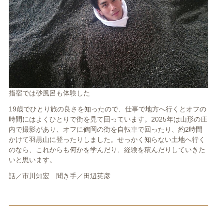
指宿では砂風呂も体験した
19歳でひとり旅の良さを知ったので、仕事で地方へ行くとオフの
時間にはよくひとりで街を見て回っています。2025年は山形の庄
内で撮影があり、オフに鶴岡の街を自転車で回ったり、約2時間
かけて羽黒山に登ったりしました。せっかく知らない土地へ行く
のなら、これからも何かを学んだり、経験を積んだりしていきた
いと思います。
話／市川知宏 聞き手／田辺英彦