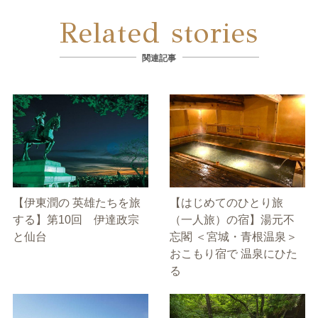
Related stories
関連記事
【伊東潤の 英雄たちを旅
【はじめてのひとり旅
する】第10回 伊達政宗
（一人旅）の宿】湯元不
と仙台
忘閣 ＜宮城・青根温泉＞
おこもり宿で 温泉にひた
る