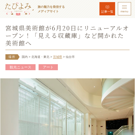
旅の魅力を発信する
メディアサイト
menu
記事一覧
宮城県美術館が6月20日にリニューアルオ
ープン！「見える収蔵庫」など開かれた
美術館へ
場所
国内
> 北海道・東北
>
宮城県
> 仙台市
観光ニュース
アート