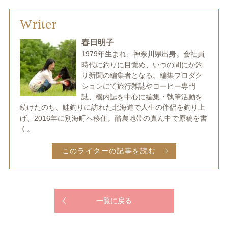
Writer
春日明子
1979年生まれ、神奈川県出身。会社員
時代に釣りに目覚め、いつの間にか釣
り新聞の編集者となる。編集プロダク
ションにて旅行雑誌やコーヒー専門
誌、機内誌を中心に編集・執筆活動を
続けたのち、鮭釣りに訪れた北海道で人生の伴侶を釣り上
げ、2016年に別海町へ移住。酪農地帯の真ん中で原稿を書
く。
このライターの記事を読む
一覧に戻る