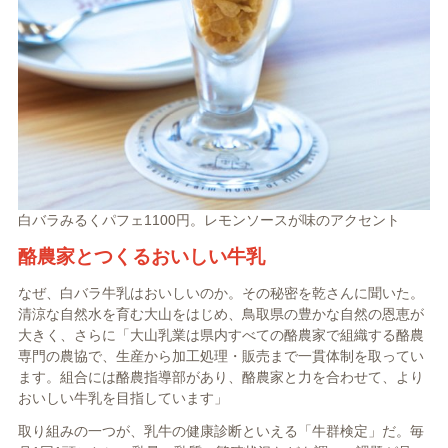
白バラみるくパフェ1100円。レモンソースが味のアクセント
酪農家とつくるおいしい牛乳
なぜ、白バラ牛乳はおいしいのか。その秘密を乾さんに聞いた。
清涼な自然水を育む大山をはじめ、鳥取県の豊かな自然の恩恵が
大きく、さらに「大山乳業は県内すべての酪農家で組織する酪農
専門の農協で、生産から加工処理・販売まで一貫体制を取ってい
ます。組合には酪農指導部があり、酪農家と力を合わせて、より
おいしい牛乳を目指しています」
取り組みの一つが、乳牛の健康診断といえる「牛群検定」だ。毎