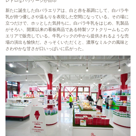
レトロなパッケージが目印
新たに誕生した白バラエリアは、白と赤を基調にして、白バラ牛
乳が持つ優しさや温もりを表現した空間になっている。その場に
立つだけで、ホッとした気持ちに。白バラ牛乳をはじめ、乳製品
がそろい、開業以来の看板商品である特製ソフトクリームもこの
エリアで販売している。牛乳パックの中から提供されるような売
場の演出も愉快だ。さっそくいただくと、濃厚なミルクの風味と
さわやかな甘さが口いっぱいに広がった。