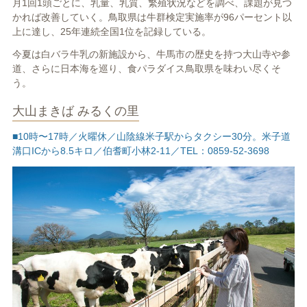
月1回1頭ごとに、乳量、乳質、繁殖状況などを調べ、課題が見つ
かれば改善していく。鳥取県は牛群検定実施率が96パーセント以
上に達し、25年連続全国1位を記録している。
今夏は白バラ牛乳の新施設から、牛馬市の歴史を持つ大山寺や参
道、さらに日本海を巡り、食パラダイス鳥取県を味わい尽くそ
う。
大山まきば みるくの里
■10時〜17時／火曜休／山陰線米子駅からタクシー30分。米子道
溝口ICから8.5キロ／伯耆町小林2-11／TEL：0859-52-3698