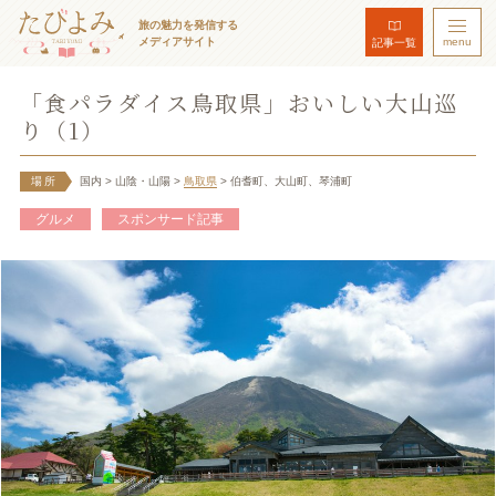
旅の魅力を発信する
メディアサイト
menu
記事一覧
「食パラダイス鳥取県」おいしい大山巡
り（1）
場所
国内
> 山陰・山陽
>
鳥取県
> 伯耆町、大山町、琴浦町
グルメ
スポンサード記事