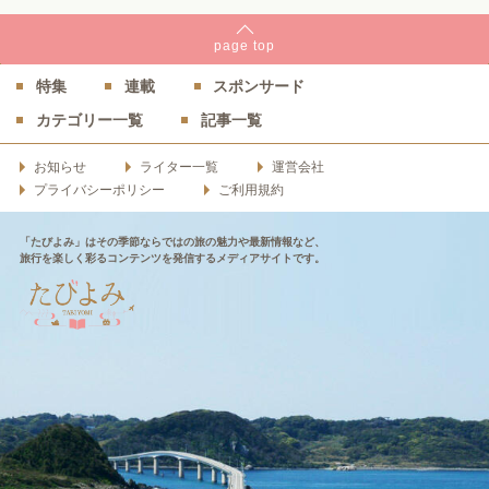
page
top
特集
連載
スポンサード
カテゴリー一覧
記事一覧
お知らせ
ライター一覧
運営会社
プライバシーポリシー
ご利用規約
「たびよみ」はその季節ならではの旅の魅力や最新情報など、
旅行を楽しく彩るコンテンツを発信するメディアサイトです。