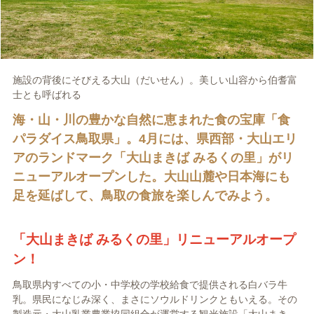
施設の背後にそびえる大山（だいせん）。美しい山容から伯耆富
士とも呼ばれる
海・山・川の豊かな自然に恵まれた食の宝庫「食
パラダイス鳥取県」。4月には、県西部・大山エリ
アのランドマーク「大山まきば みるくの里」がリ
ニューアルオープンした。大山山麓や日本海にも
足を延ばして、鳥取の食旅を楽しんでみよう。
「大山まきば みるくの里」リニューアルオープ
ン！
鳥取県内すべての小・中学校の学校給食で提供される白バラ牛
乳。県民になじみ深く、まさにソウルドリンクともいえる。その
製造元・大山乳業農業協同組合が運営する観光施設「大山まき