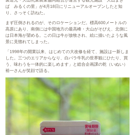
ば みるくの里」が4月18日にリニューアルオープンしたと知
り、さっそく訪ねた。
まず圧倒されるのが、そのロケーションだ。標高600メートルの
高原にあり、南側には中国地方の最高峰・大山がそびえ、北側に
は日本海が望める。この日は牛が放牧され、絵に描いたような風
景に見惚れてしまった。
「1998年の開業以来、はじめての大改修を経て、施設は一新しま
した。三つのエリアからなり、白バラ牛乳の世界観にひたり、買
う、味わうを一体的に楽しめます」と総合企画課の乾（いぬい）
裕一さんが笑顔で語る。