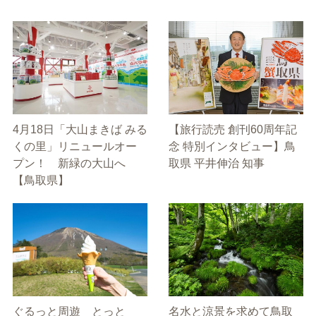
4月18日「大山まきば みる
【旅行読売 創刊60周年記
くの里」リニュールオー
念 特別インタビュー】鳥
プン！ 新緑の大山へ
取県 平井伸治 知事
【鳥取県】
ぐるっと周遊 とっと
名水と涼景を求めて鳥取