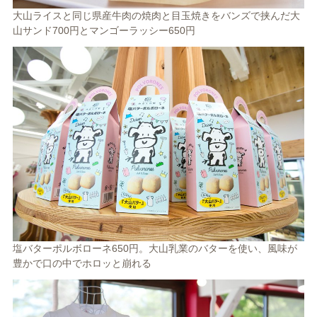
大山ライスと同じ県産牛肉の焼肉と目玉焼きをバンズで挟んだ大
山サンド700円とマンゴーラッシー650円
塩バターポルボローネ650円。大山乳業のバターを使い、風味が
豊かで口の中でホロッと崩れる