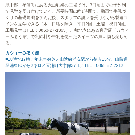
県中部・琴浦町にある大山乳業の工場では、3日前までの予約制
で見学を受け付けている。所要時間は約1時間で、動画で牛乳づ
くりの基礎知識を学んだ後、スタッフの説明を受けながら製造ラ
インを見学できる（木・日曜を除き、平日2回、土曜・祝日3回。
工場見学はTEL：0858-27-1369）。敷地内にある直営店「カウィ
ーみるく館」で乳飲料や牛乳を使ったスイーツの買い物も楽しめ
る。
カウィーみるく館
■10時〜17時／年末年始休／山陰線浦安駅から徒歩15分。山陰道
琴浦東ICから2キロ／琴浦町大字保37-1／TEL：0858-52-2212