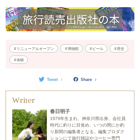
リニューアルオープン
博物館
ビール
歴史
体験
Tweet
Share
Writer
春日明子
1979年生まれ、神奈川県出身。会社員
時代に釣りに目覚め、いつの間にか釣
り新聞の編集者となる。編集プロダク
ションにて旅行雑誌やコーヒー専門