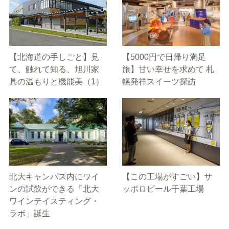
【北海道の手しごと】見
【5000円で日帰り満足
て、触れて知る、旭川家
旅】甘い幸せを求めて 札
具の温もりと機能美（1）
幌発祥スイーツ探訪
北大キャンパス内にワイ
【この工場がすごい】サ
ンの試飲ができる「北大
ッポロビール千葉工場
ワインテイスティング・
ラボ」誕生