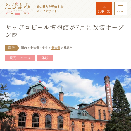
旅の魅力を発信する
メディアサイト
menu
記事一覧
サッポロビール博物館が7月に改装オープ
ン🍺
場所
国内
> 北海道・東北
>
北海道
> 札幌市
観光ニュース
体験