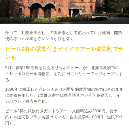
かつて「札幌麦酒会社」の製麦場として使われていた建物。開拓
使の赤い五稜星と赤レンガが目を引く
ビール2杯の試飲付きガイドツアーや道民割プラ
ンも
9月に創業150周年を迎えるサッポロビールが、北海道札幌市の
「サッポロビール博物館」を7月1日にバリューアップオープンす
る。
1890年に竣工した赤レンガ造りの歴史的建造物の魅力はそのまま
に改修を施した。2階展示室では多言語音声ガイドを導入し、イ
ンバウンド対応を強化。
ビール2杯の試飲付きガイドツアー（入館料込み2000円、要予
約）や道民割プランも設けている。自由見学料1000円（道民700
円）。