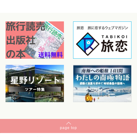
page
top