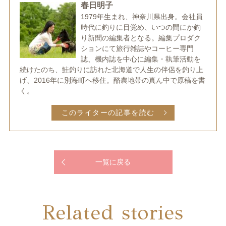
春日明子
1979年生まれ、神奈川県出身。会社員
時代に釣りに目覚め、いつの間にか釣
り新聞の編集者となる。編集プロダク
ションにて旅行雑誌やコーヒー専門
誌、機内誌を中心に編集・執筆活動を
続けたのち、鮭釣りに訪れた北海道で人生の伴侶を釣り上
げ、2016年に別海町へ移住。酪農地帯の真ん中で原稿を書
く。
このライターの記事を読む
一覧に戻る
Related stories