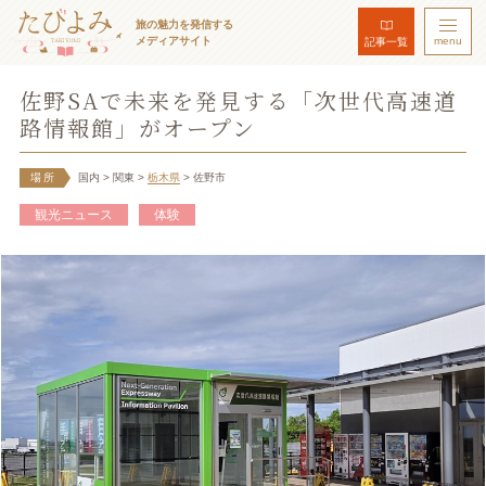
旅の魅力を発信する
メディアサイト
menu
記事一覧
佐野SAで未来を発見する「次世代高速道
路情報館」がオープン
場所
国内
> 関東
>
栃木県
> 佐野市
観光ニュース
体験