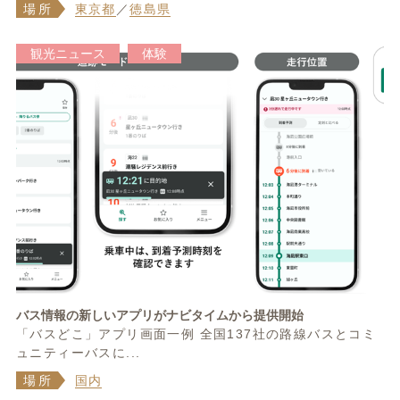
場所
東京都
／
徳島県
観光ニュース
体験
バス情報の新しいアプリがナビタイムから提供開始
「バスどこ」アプリ画面一例 全国137社の路線バスとコミ
ュニティーバスに...
場所
国内