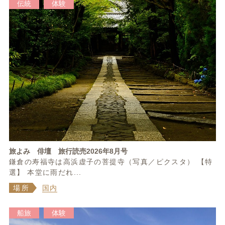
伝統
体験
旅よみ 俳壇 旅行読売2026年8月号
鎌倉の寿福寺は高浜虚子の菩提寺（写真／ピクスタ） 【特
選】 本堂に雨だれ...
場所
国内
船旅
体験