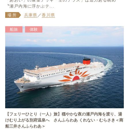
「あおい」の展望デッキ「空のテラス」は迫力ある眺め
〝瀬戸内海に浮かぶテ...
場所
兵庫県
／
香川県
船旅
体験
【フェリーひとり（一人）旅】穏やかな夜の瀬戸内海を渡り、湯
けむり上がる別府温泉へ さんふらわあ くれない・むらさき＜商
船三井さんふらわあ＞