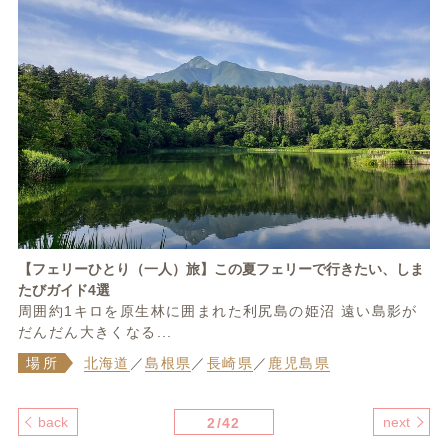
【フェリーひとり（一人）旅】この夏フェリーで行きたい、しま
たびガイド4選
周囲約1キロを原生林に囲まれた利尻島の姫沼 遠い島影が
だんだん大きくなる...
場所
北海道
／
島根県
／
長崎県
／
鹿児島県
back
next
2/42