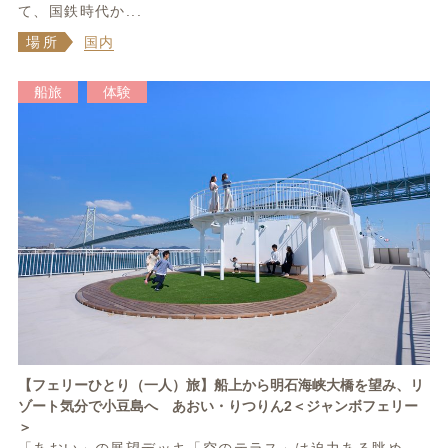
て、国鉄時代か...
場所
国内
船旅
体験
【フェリーひとり（一人）旅】船上から明石海峡大橋を望み、リ
ゾート気分で小豆島へ あおい・りつりん2＜ジャンボフェリー
＞