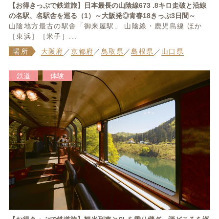
【お得きっぷで鉄道旅】日本最長の山陰線673 .8キロ走破と沿線
の名駅、名駅舎を巡る（1）～大阪発◎青春18きっぷ3日間～
山陰地方最古の駅舎「御来屋駅」 山陰線・鹿児島線 ほか
［東浜］［米子］...
場所
大阪府
／
京都府
／
鳥取県
／
島根県
／
山口県
鉄道
体験