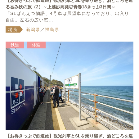
【お得きっぷで鉄道旅】観光列車とSLを乗り継ぎ、酒どころを巡
る呑み鉄の旅（2）～上越妙高発◎青春18きっぷ3日間～
「SLばんえつ物語」4号車は展望車になっており、出入り
自由。左右の広い窓...
場所
新潟県
／
福島県
鉄道
体験
【お得きっぷで鉄道旅】観光列車とSLを乗り継ぎ、酒どころを巡