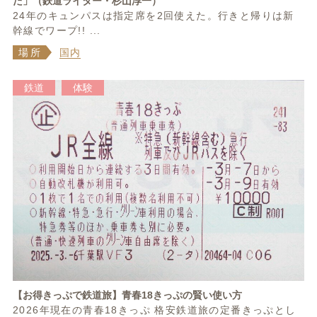
た」（鉄道ライター・杉山淳一）
24年のキュンパスは指定席を2回使えた。行きと帰りは新
幹線でワープ!! ...
場所
国内
鉄道
体験
【お得きっぷで鉄道旅】青春18きっぷの賢い使い方
2026年現在の青春18きっぷ 格安鉄道旅の定番きっぷとし