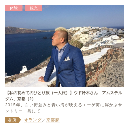
体験
観光
【私の初めてのひとり旅（一人旅）】ウド鈴木さん アムステル
ダム、京都（2）
2015年、白い街並みと青い海が映えるエーゲ海に浮かぶサ
ントリーニ島にて...
場所
オランダ
／
京都府