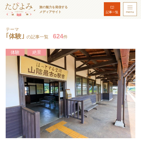
旅の魅力を発信する
メディアサイト
menu
記事一覧
テーマ
｢体験｣
624
の記事一覧
件
体験
絶景