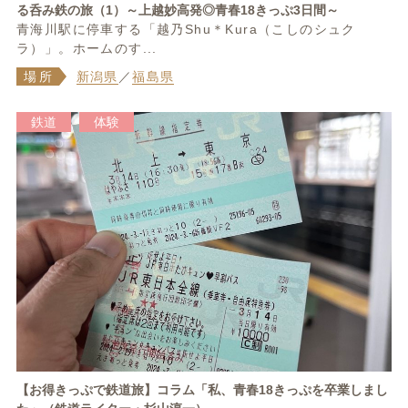
る呑み鉄の旅（1）～上越妙高発◎青春18きっぷ3日間～
青海川駅に停車する「越乃Shu＊Kura（こしのシュク
ラ）」。ホームのす...
場所
新潟県
／
福島県
鉄道
体験
【お得きっぷで鉄道旅】コラム「私、青春18きっぷを卒業しまし