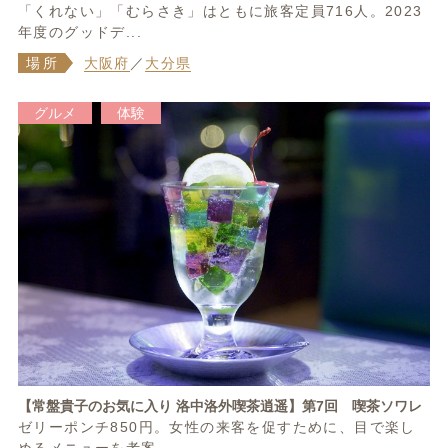
「くれない」「むらさき」はともに旅客定員716人。2023
年度のグッドデ...
場所
大阪府
／
大分県
グルメ
体験
【常盤貴子のお気に入り 洛中洛外喫茶逍遥】第7回 喫茶ソワレ
ゼリーポンチ850円。女性の来客を促すために、目で楽し