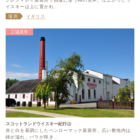
グレンマレイ蒸留所で熟成に使う樽の見本。仕上がったウ
イスキーは上に置かれ...
場所
イギリス
工場見学
スコットランドウイスキー紀行㊤
赤と白を基調にしたベンローマック蒸留所。広い敷地内は
緑が溢れ、バラが咲き...