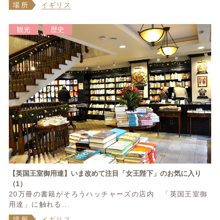
場所
イギリス
観光
歴史
【英国王室御用達】いま改めて注目「女王陛下」のお気に入り
（1）
20万冊の書籍がそろうハッチャーズの店内 「英国王室御
用達」に触れる...
場所
イギリス