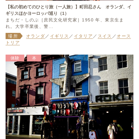
【私の初めてのひとり旅（一人旅）】町田忍さん オランダ、イ
ギリスほかヨーロッパ巡り（1）
まちだ・しのぶ［庶民文化研究家］1950 年、東京生ま
れ。大学卒業後、警...
場所
オランダ
／
イギリス
／
イタリア
／
スイス
／
オース
トリア
体験
本