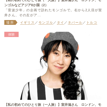
【私の初めてのひとり旅（一人旅）】室井滋さん ロンドン、モ
ンゴルなどアジア8か国（2）
「雷波少年」の企画で訪れたモンゴルで。右から2人目が室
井さん、その左がア...
場所
イギリス
／
モンゴル
／
タイ
／
ネパール
／
トルコ
体験
【私の初めてのひとり旅（一人旅）】室井滋さん ロンドン、モ