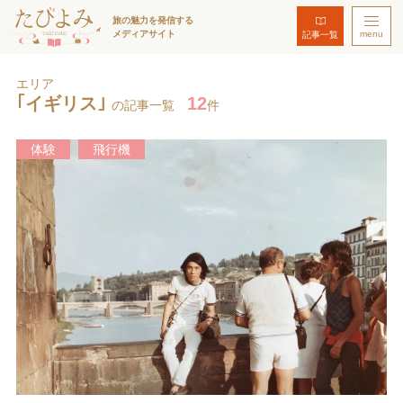
旅の魅力を発信する
メディアサイト
menu
記事一覧
エリア
｢イギリス｣
12
の記事一覧
件
体験
飛行機