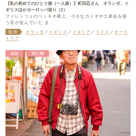
【私の初めてのひとり旅（一人旅）】町田忍さん オランダ、イ
ギリスほかヨーロッパ巡り（2）
フィレンツェのベッキオ橋上。小さなカメオや土産品を扱
う店が並んでいた ま...
場所
オランダ
／
イギリス
／
イタリア
／
スイス
／
オース
トリア
体験
飛行機