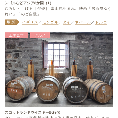
ンゴルなどアジア8か国（1）
むろい・しげる［俳優］ 富山県生まれ。映画「居酒屋ゆう
れい」「のど自慢」...
場所
イギリス
／
モンゴル
／
タイ
／
ネパール
／
トルコ
工場見学
グルメ
スコットランドウイスキー紀行㊦