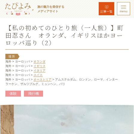
旅の魅力を発信する
メディアサイト
menu
記事一覧
【私の初めてのひとり旅（一人旅）】町
田忍さん オランダ、イギリスほかヨー
ロッパ巡り（2）
場所
海外
> ヨーロッパ
>
オランダ
海外
> ヨーロッパ
>
イギリス
海外
> ヨーロッパ
>
イタリア
海外
> ヨーロッパ
>
スイス
海外
> ヨーロッパ
>
オーストリア
> アムステルダム、ロンドン、ローマ、インター
ラーケン、ザルツブルグ、ミュンヘン、パリ
体験
飛行機