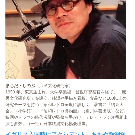
まちだ・しのぶ
［庶民文化研究家］
1950 年、東京生まれ。大学卒業後、警視庁警察官を経て、「庶
民文化研究所」を設立。銭湯や手描き看板、食品など100以上の
研究テーマを持つ。昭和レトロ全般に詳しく、著書に『納豆大
全』（小学館）、『昭和レトロ博物館』（角川学芸出版）など。
映画やドラマの時代考証や監修も手がけ、テレビ・ラジオ番組出
演も多数。（一社）日本銭湯文化協会理事。
イギリス入国時にアクシデント、あわや強制送