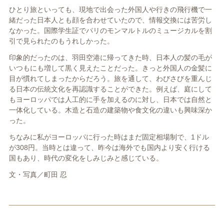
ひとり旅といっても、現地で出会った外国人や行きの飛行機で一
緒だった日本人とも顔を合わせていたので、情報交換には苦労し
なかった。国際学生証でパリのモンマルトルのミュージカルを割
引で見られたのもうれしかった。
印象的だったのは、羽田空港に帰ってきた時、日本人の髪の毛が
いつもにも増して黒く見えたことだった。きっと外国人の金髪に
目が慣れてしまったからだろう。旅を通して、わびさびを重んじ
る日本の伝統文化を再認識することができた。例えば、庭にして
もヨーロッパでは人工的に手を加えるのに対し、日本では自然と
一体化している。木造と石造の建築物や食文化の違いも興味深か
った。
ちなみに私がヨーロッパに行った時はまだ固定相場制で、1ドル
が308円。当時とは違って、昨今は海外でも国内より安く行ける
国もあり、時代の変化をしみじみと感じている。
文・写真／町田 忍