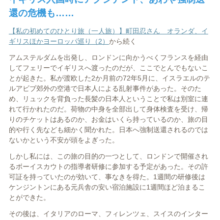
還の危機も……
【私の初めてのひとり旅（一人旅）】町田忍さん オランダ、イ
ギリスほかヨーロッパ巡り（2）
から続く
アムステルダムを出発し、ロンドンに向かうべくフランスを経由
してフェリーでイギリスへ渡ったのだが、ここでとんでもないこ
とが起きた。私が渡欧した2か月前の72年5月に、イスラエルのテ
ルアビブ郊外の空港で日本人による乱射事件があった。そのた
め、リュックを背負った長髪の日本人ということで私は別室に連
れて行かれたのだ。荷物の中身を全部出して身体検査を受け、帰
りのチケットはあるのか、お金はいくら持っているのか、旅の目
的や行く先なども細かく聞かれた。日本へ強制送還されるのでは
ないかという不安が頭をよぎった。
しかし私には、この旅の目的の一つとして、ロンドンで開催され
るボーイスカウトの指導者研修に参加する予定があった。その許
可証を持っていたのが効いて、事なきを得た。1週間の研修後は
ケンジントンにある元兵舎の安い宿泊施設に1週間ほど泊まるこ
とができた。
その後は、イタリアのローマ、フィレンツェ、スイスのインター