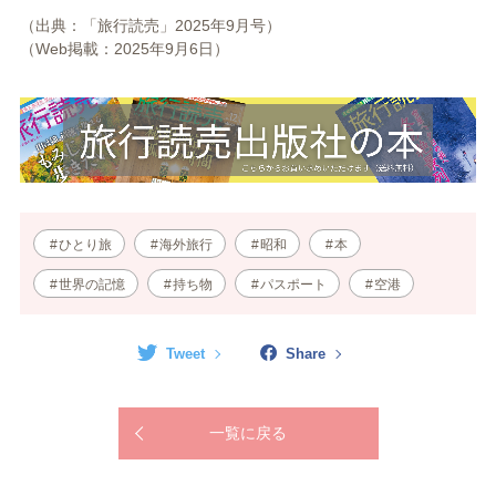
（出典：「旅行読売」2025年9
月号）
（Web掲載：2025年9
月6日）
ひとり旅
海外旅行
昭和
本
世界の記憶
持ち物
パスポート
空港
Tweet
Share
一覧に戻る