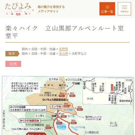
旅の魅力を発信する
メディアサイト
menu
記事一覧
楽々ハイク 立山黒部アルペンルート室
堂平
国内
> 北陸・中部・信越
>
長野県
場所
国内
> 北陸・中部・信越
>
富山県
> 大町市など
自然