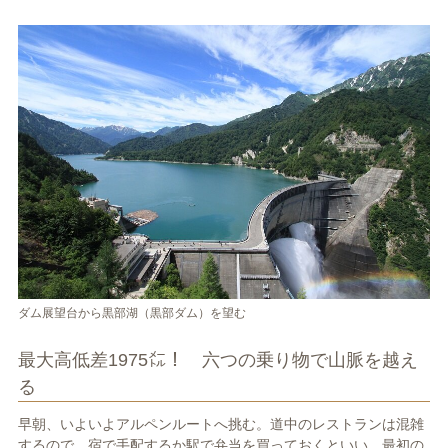
ダム展望台から黒部湖（黒部ダム）を望む
最大高低差1975㍍！ 六つの乗り物で山脈を越え
る
早朝、いよいよアルペンルートへ挑む。道中のレストランは混雑
するので、宿で手配するか駅で弁当を買っておくといい。最初の