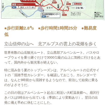
●歩行距離2.8㌔ ●歩行時間1時間25分 ●難易度
低
立山信仰の山へ 北アルプスの雲上の花畑を歩く
世界有数の山岳観光ルート、立山黒部アルペンルート。バスやロ
ープウェイを乗り継ぐだけで3000㍍級の山上に気軽に行けるとあ
って、国内外から観光客が絶えない。
特に混み合う夏のトップシーズンは、アルペンルートの公式サイ
トの「混雑予想カレンダー」を確認しておこう。カレンダーで
は、なんと9時前から混雑するようなので、前泊して始発に乗る
のがよさそうだ。
この日の宿はアルペンルート起点に程近い大町温泉郷へ。扇沢行
きバスは5時台から出ている（季節により変動あり）。翌日の出
発に備え早めに休むことにした。