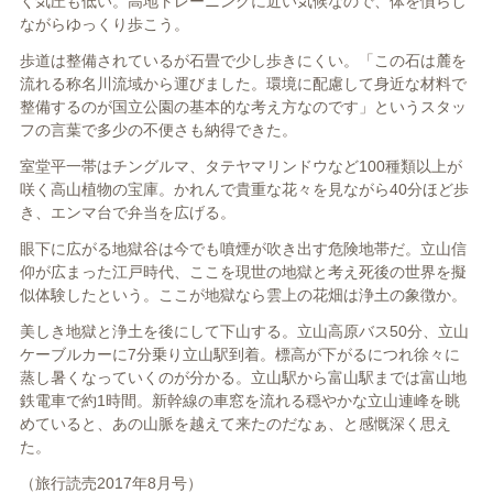
く気圧も低い。高地トレーニングに近い気候なので、体を慣らし
ながらゆっくり歩こう。
歩道は整備されているが石畳で少し歩きにくい。「この石は麓を
流れる称名川流域から運びました。環境に配慮して身近な材料で
整備するのが国立公園の基本的な考え方なのです」というスタッ
フの言葉で多少の不便さも納得できた。
室堂平一帯はチングルマ、タテヤマリンドウなど100種類以上が
咲く高山植物の宝庫。かれんで貴重な花々を見ながら40分ほど歩
き、エンマ台で弁当を広げる。
眼下に広がる地獄谷は今でも噴煙が吹き出す危険地帯だ。立山信
仰が広まった江戸時代、ここを現世の地獄と考え死後の世界を擬
似体験したという。ここが地獄なら雲上の花畑は浄土の象徴か。
美しき地獄と浄土を後にして下山する。立山高原バス50分、立山
ケーブルカーに7分乗り立山駅到着。標高が下がるにつれ徐々に
蒸し暑くなっていくのが分かる。立山駅から富山駅までは富山地
鉄電車で約1時間。新幹線の車窓を流れる穏やかな立山連峰を眺
めていると、あの山脈を越えて来たのだなぁ、と感慨深く思え
た。
（旅行読売2017年8月号）