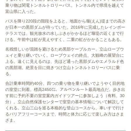
乗り物は関電トンネルトロリーバス。トンネル内で県境を越えて
富山県に入った。
バスを降り220段の階段を上ると、地面から堰(えん)堤までの高さ
が日本一の黒部ダムが待っていた。2016年に完成したレインボー
テラスでは、観光放水の水しぶきがかかるほど堰堤の近くまで行
ける。午前中は虹が見えやすく、二重の虹がかかることもある。
名残惜しいが混雑を避けるため黒部ケーブルカー、立山ロープウ
ェイと乗り継いでいく。ロープウェイの終点、大観峰の展望台に
上る。遠くに見えるのは、先ほど通った黒部ダムやエメラルド色
の黒部湖。絶景を目に焼きつけ立山トンネルトロリーバスに乗
る。
合計乗車時間約40分、四つの乗り物を乗り継いでようやく目的地
の室堂に到着。標高2450㍍、アルペンルート最高地点だ。歩き出
す前に予約不要の室堂案内ガイドツアーに参加しよう（有料、30
分）。立山自然保護センターで室堂の基本情報について解説して
くれる。立山三山を巡る本格的な登山コースから、車いすで行け
るバリアフリーコースまで、時間と体力に応じで楽しみ方はさま
ざま。