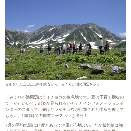
台形をした立山三山を眺めながら、みくりが池の周辺を歩く
「みくりが池周辺はライチョウの生息地です。夏は子育て期なの
で、かわいいヒナの姿が見られるかも」とインフォメーションセ
ンターのスタッフ。先ほどライチョウが目撃された場所を教えて
もらい、1周1時間の周遊コースへいざ出発！
7月の平均気温は14度とあって涼風が心地よい。だが紫外線は強