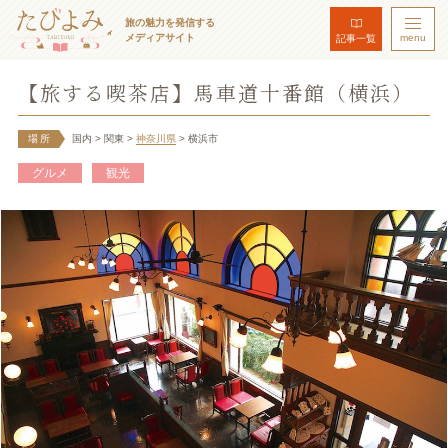
旅の魅力を発信する
メディアサイト
menu
記事一覧
【旅する喫茶店】馬車道十番館（横浜）
場所
国内
> 関東
>
神奈川県
> 横浜市
グルメ
観光