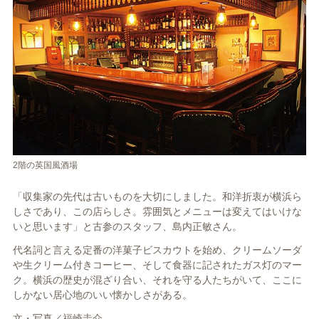
2階の英国風酒場
「収集家の先代は古いものを大切にしました。和洋折衷が横浜ら
しさであり、この店らしさ。雰囲気とメニューは変えてはいけな
いと思います」と古参のスタッフ、島内正敏さん。
代名詞と言える定番の洋菓子ビスカウトを始め、クリームソーダ
や生クリーム付きコーヒー、そして食器に記されたガス灯のマー
ク。横浜の歴史が混ざり合い、それを守る人たちがいて、ここに
しかない居心地のいい懐かしさがある。
文・写真／福崎圭介