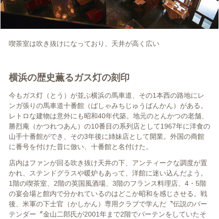
喫茶室は吹き抜けになっており、天井が高く広い
横浜の歴史薫るガス灯の刻印
今もガス灯（とう）が並ぶ横浜の馬車道、その1本西の路地にレ
ンガ張りの馬車道十番館（ばしゃみちじゅうばんかん）がある。
レトロな建物は意外にも昭和40年代築。地元のとんかつの老舗、
勝烈庵（かつれつあん）の10番目の系列店として1967年に洋食の
山手十番館ができ、その3年後に姉妹店として開業。外国の商館
に番号を付けた昔に倣い、十番館と名付けた。
店内はファンが回る吹き抜け天井の下、アンティークな調度が置
かれ、ステンドグラスや暖炉もあって、洋館に迷い込んだよう。
1階の喫茶室、2階の英国風酒場、3階のフランス料理店、4・5階
の宴会場と館内で分かれているのはどこか昭和を感じさせる。戦
後、米軍の下士官（かしかん）専用クラブで学んだ〝伝説のバー
テンダー〞金山二郎氏が2001年まで2階でバーテンをしていたそ