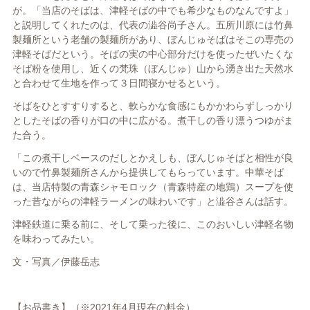
が。「当店のそばは、津軽そばの中でも希少なものなんですよ」
と説明してくれたのは、代表の澁谷尚子さん。五所川原には竹鼻
製麺所という老舗の製麺所があり、ぼんじゅそばはそこの専売の
津軽そばだという。そばの実の中心部分だけを使ったぜいたくな
そば粉を使用し、近くの梵珠（ぼんじゅ）山から湧き出た天然水
と合わせて生地を作って３日間寝かせるという。
そばをひとすすりすると、軟らかな食感にもかかわらずしっかり
としたそばの香りが口の中に広がる。煮干しの香り漂うつゆがま
た合う。
「この煮干しベースのだしとかえしも、ぼんじゅそばと相性が良
いので竹鼻製麺所さんから提供してもらっています。中華そば
は、当店特製の青森シャモロック（青森特産の地鶏）スープを使
った昔ながらの津軽ラーメンの味わいです」と澁谷さんは話す。
津軽鉄道に乗る前に、そして乗った後に、このおいしい津軽名物
を味わってみたい。
文・写真／伊藤岳志
【お品書き】（※2021年4月現在の料金）