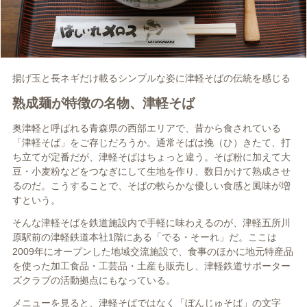
揚げ玉と長ネギだけ載るシンプルな姿に津軽そばの伝統を感じる
熟成麺が特徴の名物、津軽そば
奥津軽と呼ばれる青森県の西部エリアで、昔から食されている
「津軽そば」をご存じだろうか。通常そばは挽（ひ）きたて、打
ち立てが定番だが、津軽そばはちょっと違う。そば粉に加えて大
豆・小麦粉などをつなぎにして生地を作り、数日かけて熟成させ
るのだ。こうすることで、そばの軟らかな優しい食感と風味が増
すという。
そんな津軽そばを鉄道施設内で手軽に味わえるのが、津軽五所川
原駅前の津軽鉄道本社1階にある「でる・そーれ」だ。ここは
2009年にオープンした地域交流施設で、食事のほかに地元特産品
を使った加工食品・工芸品・土産も販売し、津軽鉄道サポーター
ズクラブの活動拠点にもなっている。
メニューを見ると、津軽そばではなく「ぼんじゅそば」の文字