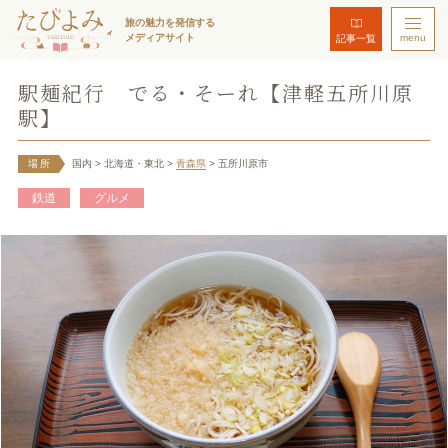
旅の魅力を発信する
メディアサイト
menu
記事一覧
駅麺紀行 でる・そーれ【津軽五所川原
駅】
場所
国内
> 北海道・東北
>
青森県
> 五所川原市
鉄道
グルメ