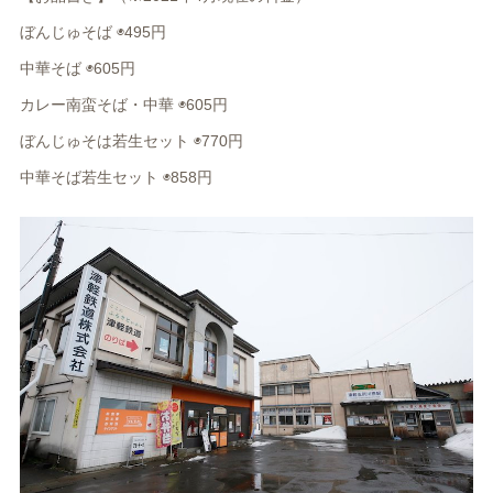
ぼんじゅそば
◉
495円
中華そば
◉
605円
カレー
南蛮そば・中華
◉
605円
ぼんじゅそは若生セット
◉
770円
中華そば若生
セット
◉
858円