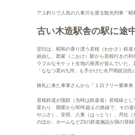
アユ釣りで人気の八東川を渡る観光列車「昭
古い木造駅舎の駅に途
翌日は、昭和の香り漂う若桜（わかさ）鉄道
経由し、郡家（こおけ）駅から若桜行きの列
ラフルなモケット生地の座席が並んでいた。
「ななつ星
in
九州」も手がけた水戸岡鋭治氏
検札に来た車掌さんから「１日フリー乗車券」
若桜鉄道が国鉄（当時は鉄道省）若桜線として
変わり、開業から
90
年超えの路線で、その違
やぶさ）、安部、八東（はっとう）、丹比（
のほか、ホームなど
23
の鉄道施設が国の登録