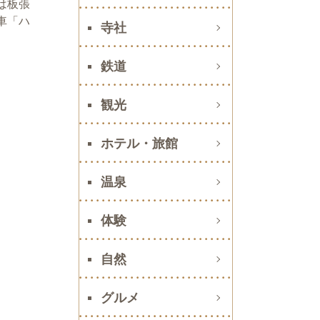
は板張
車「ハ
寺社
鉄道
観光
ホテル・旅館
温泉
体験
自然
グルメ