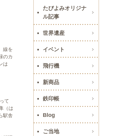
たびよみオリジナ
ル記事
世界遺産
イベント
）線を
緑のカ
ンは
飛行機
新商品
鉄印帳
って
隼（は
Blog
ら駅舎
ご当地