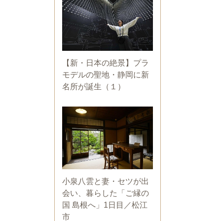
【新・日本の絶景】プラ
モデルの聖地・静岡に新
名所が誕生（１）
小泉八雲と妻・セツが出
会い、暮らした「ご縁の
国 島根へ」1日目／松江
市