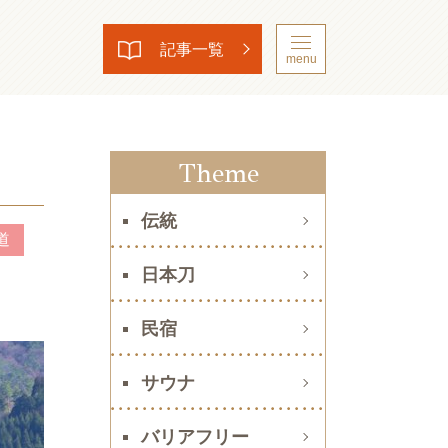
記事一覧
menu
Theme
伝統
道
日本刀
民宿
サウナ
バリアフリー