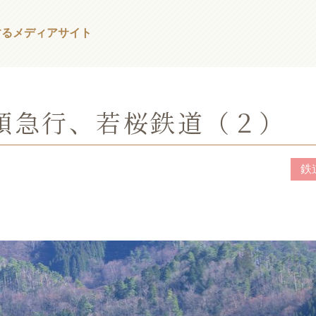
する
メディアサイト
頭急行、若桜鉄道（２）
鉄