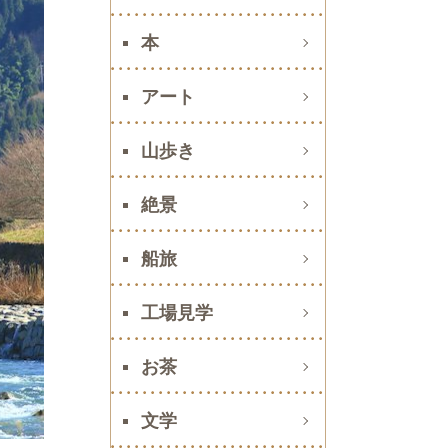
本
アート
山歩き
絶景
船旅
工場見学
お茶
文学