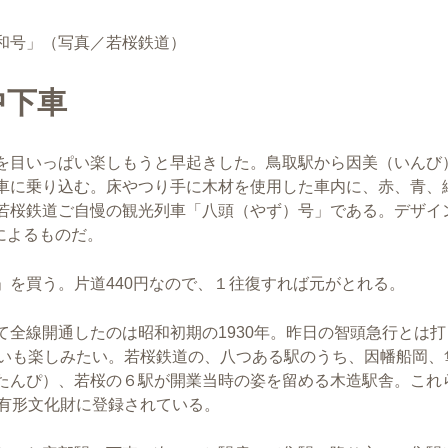
和号」（写真／若桜鉄道）
中下車
を目いっぱい楽しもうと早起きした。鳥取駅から因美（いんび
車に乗り込む。床やつり手に木材を使用した車内に、赤、青、
若桜鉄道ご自慢の観光列車「八頭（やず）号」である。デザイ
によるものだ。
を買う。片道440円なので、１
往復すれば元がとれる。
全線開通したのは昭和初期の1930年。昨日の智頭急行とは打
いも楽しみたい。若桜鉄道の、八つある駅のうち、因幡船岡、
たんぴ）、若桜の６駅が開業当時の姿を留める木造駅舎。これ
有形文化財に登録されている。