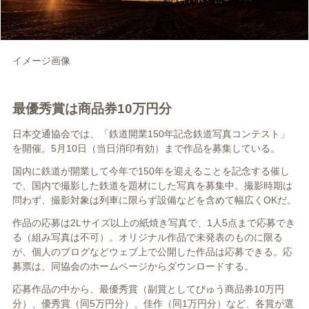
イメージ画像
最優秀賞は商品券10万円分
日本交通協会では、「鉄道開業150年記念鉄道写真コンテスト」
を開催。5月10日（当日消印有効）まで作品を募集している。
国内に鉄道が開業して今年で150年を迎えることを記念する催し
で、国内で撮影した鉄道を題材にした写真を募集中。撮影時期は
問わず、撮影対象は列車に限らず設備などを含めて幅広くOKだ。
作品の応募は2Lサイズ以上の紙焼き写真で、1人5点まで応募でき
る（組み写真は不可）。オリジナル作品で未発表のものに限る
が、個人のブログなどウェブ上で公開した作品は応募できる。応
募票は、同協会のホームページからダウンロードする。
応募作品の中から、最優秀賞（副賞としてびゅう商品券10万円
分）、優秀賞（同5万円分）、佳作（同1万円分）など、各賞が選