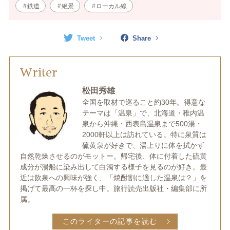
鉄道
絶景
ローカル線
Tweet
Share
Writer
松田秀雄
全国を取材で巡ること約30年。得意な
テーマは「温泉」で、北海道・稚内温
泉から沖縄・西表島温泉まで500湯・
2000軒以上は訪れている。特に泉質は
硫黄泉が好きで、湯上りに体を拭かず
自然乾燥させるのがモットー。帰宅後、体に付着した硫黄
成分が湯船に染み出して白濁する様子を見るのが好き。最
近は飲泉への興味が強く、「焼酎割に適した温泉は？」を
掲げて最高の一杯を探し中。旅行読売出版社・編集部に所
属。
このライターの記事を読む