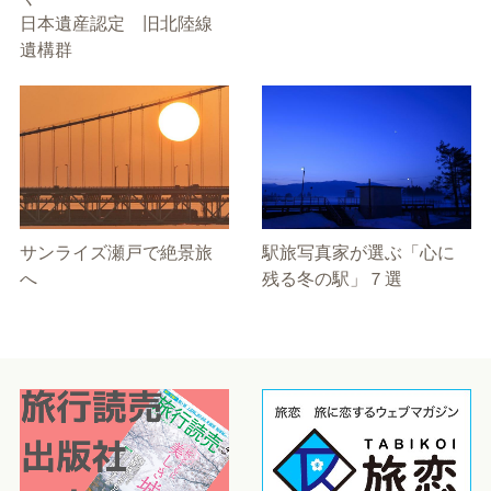
日本遺産認定 旧北陸線
遺構群
サンライズ瀬戸で絶景旅
駅旅写真家が選ぶ「心に
へ
残る冬の駅」７選