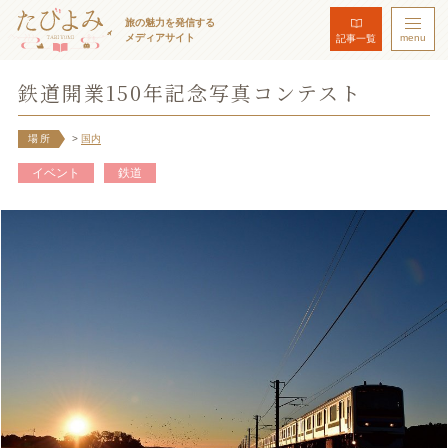
旅の魅力を発信する
メディアサイト
menu
記事一覧
鉄道開業150年記念写真コンテスト
場所
>
国内
イベント
鉄道