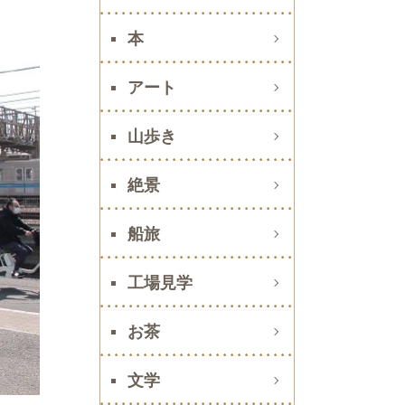
本
アート
山歩き
絶景
船旅
工場見学
お茶
文学