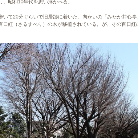
し、昭和10年代を思い浮かべる。
歩いて20分ぐらいで旧居跡に着いた。向かいの「みたか井心亭
百日紅（さるすべり）の木が移植されている。が、その百日紅