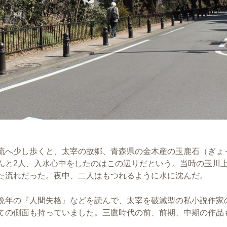
流へ少し歩くと、太宰の故郷、青森県の金木産の玉鹿石（ぎょ
んと2人、入水心中をしたのはこの辺りだという。当時の玉川
た流れだった。夜中、二人はもつれるように水に沈んだ。
晩年の『人間失格』などを読んで、太宰を破滅型の私小説作家
ての側面も持っていました。三鷹時代の前、前期、中期の作品