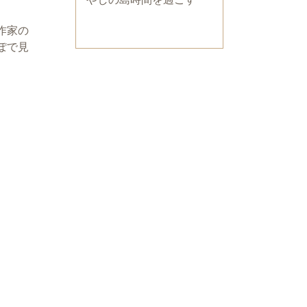
作家の
ぽで見