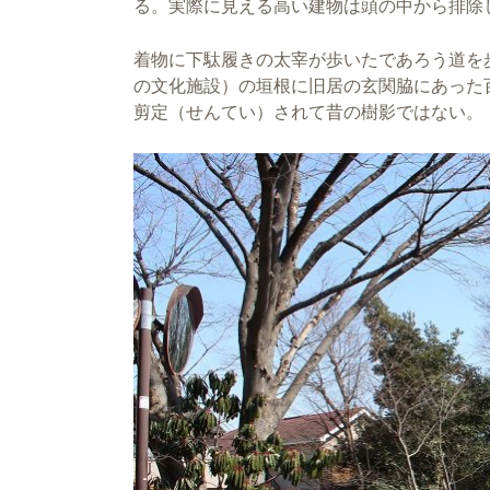
る。実際に見える高い建物は頭の中から排除
着物に下駄履きの太宰が歩いたであろう道を
の文化施設）の垣根に旧居の玄関脇にあった
剪定（せんてい）されて昔の樹影ではない。