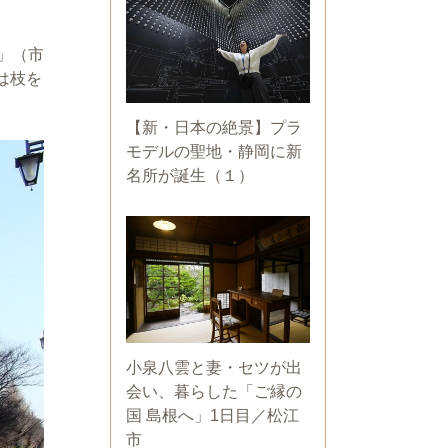
」（市
は枝を
【新・日本の絶景】プラ
モデルの聖地・静岡に新
名所が誕生（１）
小泉八雲と妻・セツが出
会い、暮らした「ご縁の
国 島根へ」1日目／松江
市