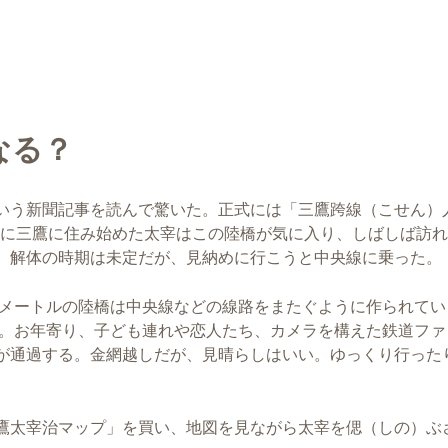
なる？
いう新聞記事を読んで驚いた。正式には「三鷹跨線（こせん）
年後に三鷹に住み始めた太宰はこの陸橋が気に入り、しばしば訪
。解体の時期は未定だが、見納めに行こうと中央線に乗った。
5メートルの陸橋は中央線などの線路をまたぐように作られてい
た。お年寄り、子ども連れや恋人たち、カメラを構えた鉄道ファ
が通過する。金網越しだが、見晴らしはいい。ゆっくり行った
鷹太宰治マップ」を買い、地図を見ながら太宰を偲（しの）ぶ