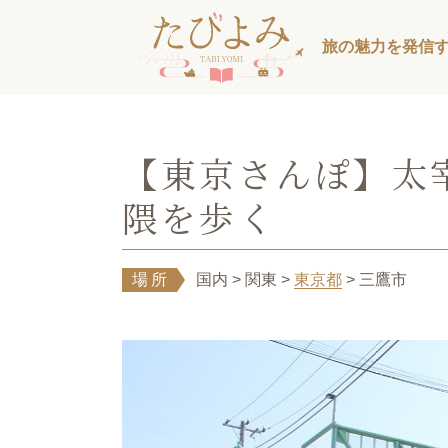
旅の魅力を発信
【東京さんぽ】太
隈を歩く
場所
国内
> 関東
>
東京都
> 三鷹市