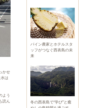
パイン農家とホテルスタ
ッフがつなぐ西表島の未
来
っかせ
上水は
のよう
も読ん
冬の西表島で“学び”と癒
やしの島時間を過ごす