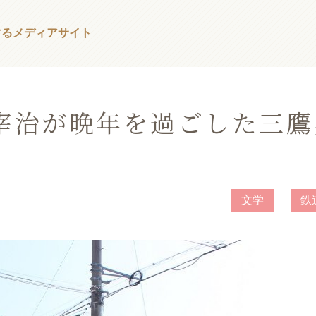
する
メディアサイト
宰治が晩年を過ごした三鷹
文学
鉄