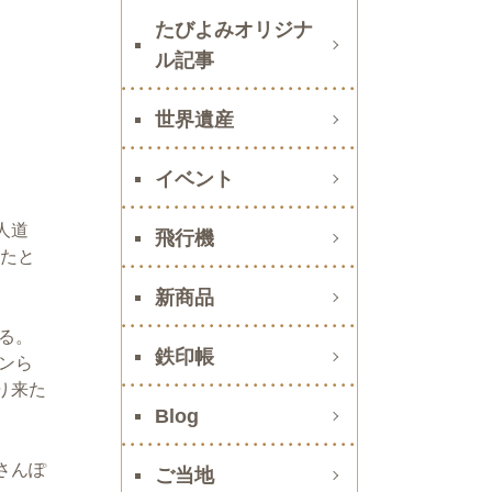
たびよみオリジナ
ル記事
世界遺産
イベント
人道
飛行機
れたと
新商品
る。
鉄印帳
ンら
り来た
Blog
さんぽ
ご当地