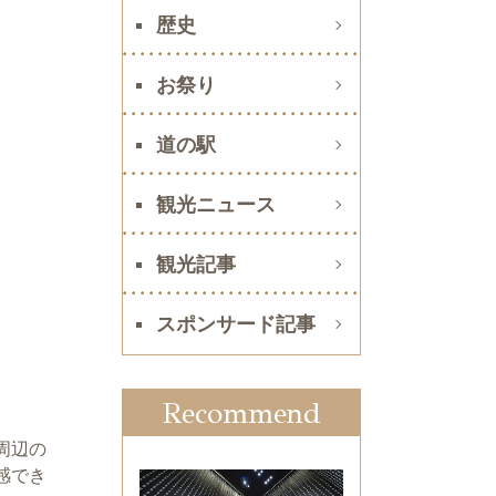
歴史
お祭り
道の駅
観光ニュース
観光記事
スポンサード記事
Recommend
周辺の
感でき