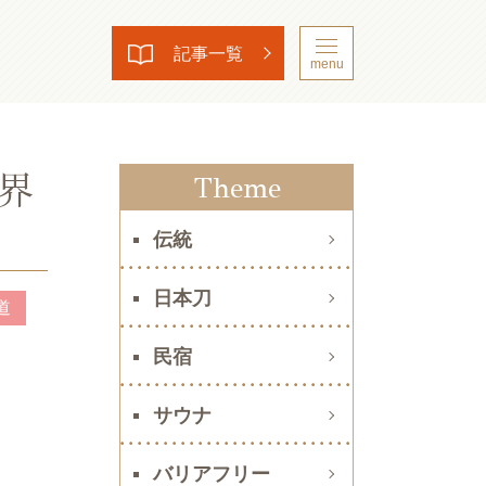
記事一覧
menu
界
Theme
伝統
日本刀
道
民宿
サウナ
バリアフリー