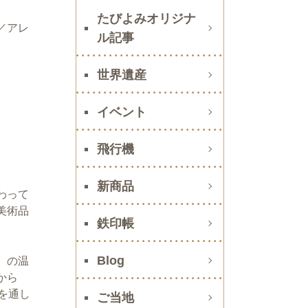
たびよみオリジナ
／アレ
ル記事
世界遺産
イベント
飛行機
新商品
わって
美術品
鉄印帳
Blog
）の温
から
を通し
ご当地