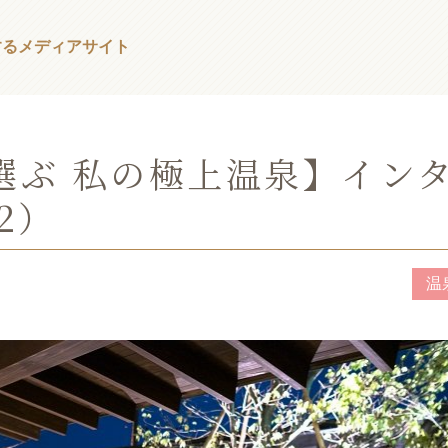
する
メディアサイト
選ぶ 私の極上温泉】イン
2）
温