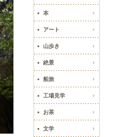
本
アート
山歩き
絶景
船旅
工場見学
お茶
文学