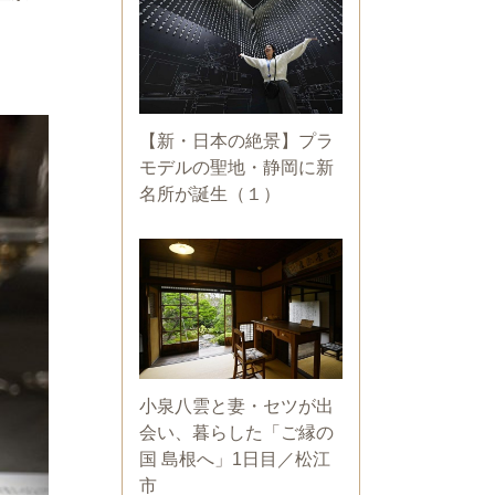
【新・日本の絶景】プラ
モデルの聖地・静岡に新
名所が誕生（１）
小泉八雲と妻・セツが出
会い、暮らした「ご縁の
国 島根へ」1日目／松江
市