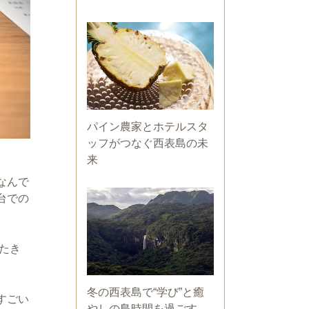
パイン農家とホテルスタ
ッフがつなぐ西表島の未
来
なんで
台での
たき
冬の西表島で“学び”と癒
すごい
やしの島時間を過ごす