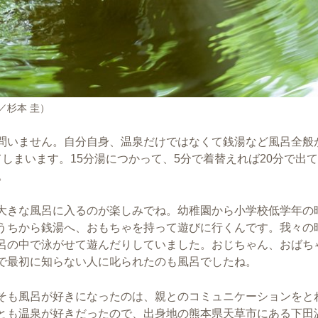
／杉本 圭）
問いません。自分自身、温泉だけではなくて銭湯など風呂全般
しまいます。15分湯につかって、5分で着替えれば20分で出
。
大きな風呂に入るのが楽しみでね。幼稚園から小学校低学年の
うちから銭湯へ、おもちゃを持って遊びに行くんです。我々の
呂の中で泳がせて遊んだりしていました。おじちゃん、おばち
で最初に知らない人に叱られたのも風呂でしたね。
そも風呂が好きになったのは、親とのコミュニケーションをと
とも温泉が好きだったので、出身地の熊本県天草市にある下田