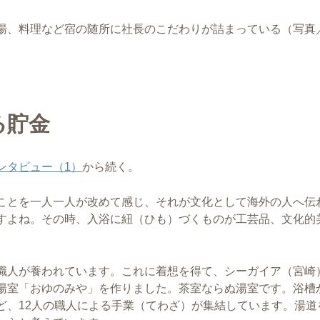
湯、料理など宿の随所に社長のこだわりが詰まっている（写真
る貯金
ンタビュー（1）
から続く。
ことを一人一人が改めて感じ、それが文化として海外の人へ伝
すよね。その時、入浴に紐（ひも）づくものが工芸品、文化的
職人が養われています。これに着想を得て、シーガイア（宮崎
湯室「おゆのみや」を作りました。茶室ならぬ湯室です。浴槽
ど、12人の職人による手業（てわざ）が集結しています。湯道