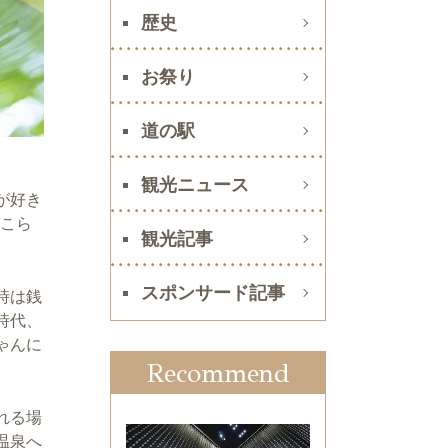
歴史
お祭り
道の駅
観光ニュース
が好き
てこら
観光記事
スポンサード記事
時は銭
時代、
ゃんに
Recommend
れる場
温泉へ