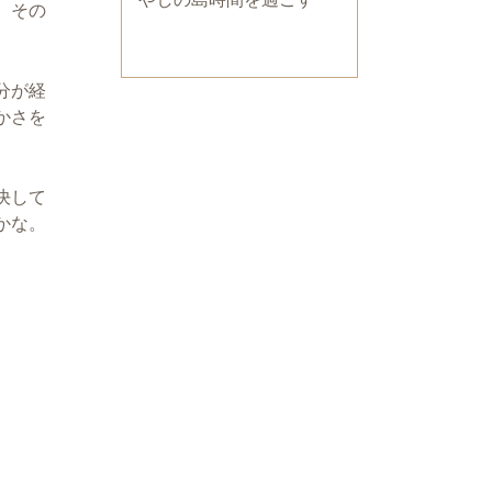
。その
分が経
かさを
決して
かな。