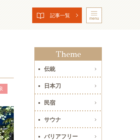
記事一覧
menu
タ
Theme
伝統
日本刀
泉
民宿
サウナ
バリアフリー